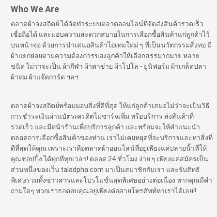
Who We Are
ตลาดผ้าจงสถิตย์ ได้จัดทำระบบตลาดออนไลน์ที่จัดส่งสินค้ารวดเร็ว
เชื่อถือได้ และมอบความสะดวกสบายในการเลือกซื้อสินค้าแก่ลูกค้าไว้
บนหน้าจอ ด้วยการนำเสนอสินค้าไอเทมใหม่ ๆ ที่เป็นนวัตกรรมสิ่งทอ มี
ผ้าแยกย่อยตามความต้องการของลูกค้าให้เลือกสรรมากมาย หลาย
ชนิด ไม่ว่าจะเป็น ผ้ากีฬา ผ้าตาข่าย ผ้าโปโล - ยูนิฟอร์ม ผ้าเกล็ดปลา
ผ้าห่ม ผ้าแจ๊คการ์ด ฯลฯ
ตลาดผ้าจงสถิตย์พร้อมมอบสิ่งที่ดีที่สุด ให้แก่ลูกค้าเสมอไม่ว่าจะเป็นวิธี
การชำระเงินผ่านบัตรเครดิตไม่ชาร์จเพิ่ม หรือบริการ ส่งสินค้าที่
รวดเร็ว และมีหน้าร้านเพื่อบริการลูกค้า และพร้อมจะให้คำแนะนำ
ตลอดการเลือกซื้อสินค้าของท่าน เราไม่เคยหยุดที่จะบริการและหาสิ่งที่
ดีที่สุดให้คุณ เพราะเราคือตลาดผ้าออนไลน์ที่อยู่เพียงแค่ปลายนิ้วที่ให้
คุณชอปปิ้ง ได้ทุกที่ทุกเวลา! ตลอด 24 ชั่วโมง ง่าย ๆ เพียงแค่สมัครเป็น
ส่วนหนึ่งของเว็บ taladpha.com มาเป็นสมาชิกกับเรา และรับสิทธิ
พิเศษรวมทั้งข่าวสารและโปรโมชั่นสุดพิเศษอย่างต่อเนื่อง หากคุณมีคำ
ถามใดๆ พวกเรารอตอบคุณอยู่เพียงต่อสายโทรศัพท์หาเราได้เลย!!