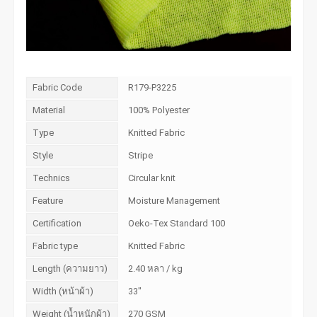
Fabric Code
R179-P3225
Material
100% Polyester
Type
Knitted Fabric
Style
Stripe
Technics
Circular knit
Feature
Moisture Management
Certification
Oeko-Tex Standard 100
Fabric type
Knitted Fabric
Length (ความยาว)
2.40 หลา / kg
Width (หน้าผ้า)
33"
Weight (น้ำหนักผ้า)
270 GSM