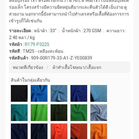
หล่อบุ้งร่อง 1x1 หรือที่เรียกกันว่า ผ้าซก, ผ้าRIB1x1 เป็นหล่อบุ้งทีเค
ร่องเล็ก โครงสร้างมีความยืดหยุ่นดีมากและคืนตัวได้ดี เย็บง่าย ดู
สวยงาม นอกจากนี้ยังสามารถนำไปทำเดรสหรือเสื้อที่ต้องการการ
เข้ารูปก็ได้เช่นกัน
รายละเอียด
: หน้าผ้า : 33"
น้ำหนักผ้า :
270 GSM
ความยาว :
2.40 หลา / kg
รหัสผ้า
:
R179-P3225
รหัสสี
:
TM25 - เหลืองสะท้อน
รหัสสินค้า
:
909-00R179-33-A1-Z-YE00839
หมวดที่เกี่ยวข้อง
ผ้าทำเสื้อโฆษณา/เสื้อแจก
สินค้าในกลุ่มเดียวกัน