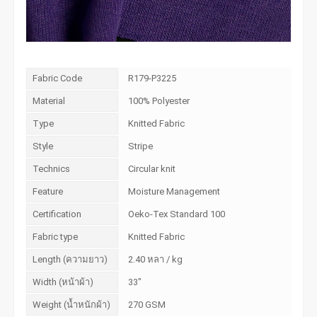
Fabric Code
R179-P3225
Material
100% Polyester
Type
Knitted Fabric
Style
Stripe
Technics
Circular knit
Feature
Moisture Management
Certification
Oeko-Tex Standard 100
Fabric type
Knitted Fabric
Length (ความยาว)
2.40 หลา / kg
Width (หน้าผ้า)
33"
Weight (น้ำหนักผ้า)
270 GSM