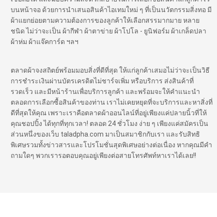
บนหน้าจอ ด้วยการนำเสนอสินค้าไอเทมใหม่ ๆ ที่เป็นนวัตกรรมสิ่งทอ มี
ผ้าแยกย่อยตามความต้องการของลูกค้าให้เลือกสรรมากมาย หลาย
ชนิด ไม่ว่าจะเป็น ผ้ากีฬา ผ้าตาข่าย ผ้าโปโล - ยูนิฟอร์ม ผ้าเกล็ดปลา
ผ้าห่ม ผ้าแจ๊คการ์ด ฯลฯ
ตลาดผ้าจงสถิตย์พร้อมมอบสิ่งที่ดีที่สุด ให้แก่ลูกค้าเสมอไม่ว่าจะเป็นวิธี
การชำระเงินผ่านบัตรเครดิตไม่ชาร์จเพิ่ม หรือบริการ ส่งสินค้าที่
รวดเร็ว และมีหน้าร้านเพื่อบริการลูกค้า และพร้อมจะให้คำแนะนำ
ตลอดการเลือกซื้อสินค้าของท่าน เราไม่เคยหยุดที่จะบริการและหาสิ่งที่
ดีที่สุดให้คุณ เพราะเราคือตลาดผ้าออนไลน์ที่อยู่เพียงแค่ปลายนิ้วที่ให้
คุณชอปปิ้ง ได้ทุกที่ทุกเวลา! ตลอด 24 ชั่วโมง ง่าย ๆ เพียงแค่สมัครเป็น
ส่วนหนึ่งของเว็บ taladpha.com มาเป็นสมาชิกกับเรา และรับสิทธิ
พิเศษรวมทั้งข่าวสารและโปรโมชั่นสุดพิเศษอย่างต่อเนื่อง หากคุณมีคำ
ถามใดๆ พวกเรารอตอบคุณอยู่เพียงต่อสายโทรศัพท์หาเราได้เลย!!