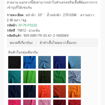
สวยงาม นอกจากนี้ยังสามารถนำไปทำเดรสหรือเสื้อที่ต้องการการ
เข้ารูปก็ได้เช่นกัน
รายละเอียด
: หน้าผ้า : 33"
น้ำหนักผ้า :
270 GSM
ความยาว :
2.40 หลา / kg
รหัสผ้า
:
R179-P3225
รหัสสี
:
TM12 - ม่วงเข้ม
รหัสสินค้า
:
909-00R179-33-A1-Z-VI00084
หมวดที่เกี่ยวข้อง
ผ้าทำเสื้อโฆษณา/เสื้อแจก
สินค้าในกลุ่มเดียวกัน