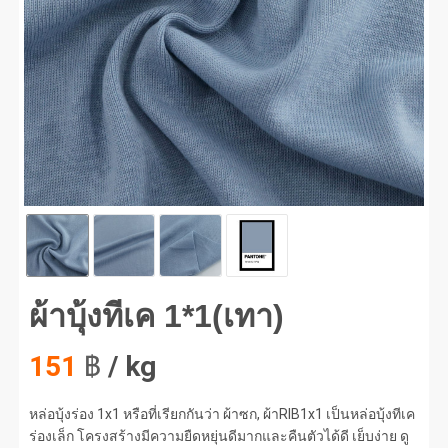
บุ้งทีเค 1*1(เทา) #1
ผ้าบุ้งทีเค 1*1(เทา)
151
฿
/ kg
หล่อบุ้งร่อง 1x1 หรือที่เรียกกันว่า ผ้าซก, ผ้าRIB1x1 เป็นหล่อบุ้งทีเค
ร่องเล็ก โครงสร้างมีความยืดหยุ่นดีมากและคืนตัวได้ดี เย็บง่าย ดู