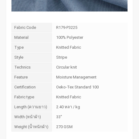
Fabric Code
R179-P3225
Material
100% Polyester
Type
Knitted Fabric
Style
Stripe
Technics
Circular knit
Feature
Moisture Management
Certification
Oeko-Tex Standard 100
Fabric type
Knitted Fabric
Length (ความยาว)
2.40 หลา / kg
Width (หน้าผ้า)
33"
Weight (น้ำหนักผ้า)
270 GSM