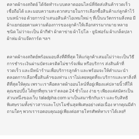
ตลาดผ้าจงสถิตย์ ได้จัดทำระบบตลาดออนไลน์ที่จัดส่งสินค้ารวดเร็ว
เชื่อถือได้ และมอบความสะดวกสบายในการเลือกซื้อสินค้าแก่ลูกค้าไว้
บนหน้าจอ ด้วยการนำเสนอสินค้าไอเทมใหม่ ๆ ที่เป็นนวัตกรรมสิ่งทอ มี
ผ้าแยกย่อยตามความต้องการของลูกค้าให้เลือกสรรมากมาย หลาย
ชนิด ไม่ว่าจะเป็น ผ้ากีฬา ผ้าตาข่าย ผ้าโปโล - ยูนิฟอร์ม ผ้าเกล็ดปลา
ผ้าห่ม ผ้าแจ๊คการ์ด ฯลฯ
ตลาดผ้าจงสถิตย์พร้อมมอบสิ่งที่ดีที่สุด ให้แก่ลูกค้าเสมอไม่ว่าจะเป็นวิธี
การชำระเงินผ่านบัตรเครดิตไม่ชาร์จเพิ่ม หรือบริการ ส่งสินค้าที่
รวดเร็ว และมีหน้าร้านเพื่อบริการลูกค้า และพร้อมจะให้คำแนะนำ
ตลอดการเลือกซื้อสินค้าของท่าน เราไม่เคยหยุดที่จะบริการและหาสิ่งที่
ดีที่สุดให้คุณ เพราะเราคือตลาดผ้าออนไลน์ที่อยู่เพียงแค่ปลายนิ้วที่ให้
คุณชอปปิ้ง ได้ทุกที่ทุกเวลา! ตลอด 24 ชั่วโมง ง่าย ๆ เพียงแค่สมัครเป็น
ส่วนหนึ่งของเว็บ taladpha.com มาเป็นสมาชิกกับเรา และรับสิทธิ
พิเศษรวมทั้งข่าวสารและโปรโมชั่นสุดพิเศษอย่างต่อเนื่อง หากคุณมีคำ
ถามใดๆ พวกเรารอตอบคุณอยู่เพียงต่อสายโทรศัพท์หาเราได้เลย!!