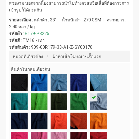
สวยงาม นอกจากนี้ยังสามารถนำไปทำเดรสหรือเสื้อที่ต้องการการ
เข้ารูปก็ได้เช่นกัน
รายละเอียด
: หน้าผ้า : 33"
น้ำหนักผ้า :
270 GSM
ความยาว :
2.40 หลา / kg
รหัสผ้า
:
R179-P3225
รหัสสี
:
TM16 - เทา
รหัสสินค้า
:
909-00R179-33-A1-Z-GY00170
หมวดที่เกี่ยวข้อง
ผ้าทำเสื้อโฆษณา/เสื้อแจก
สินค้าในกลุ่มเดียวกัน