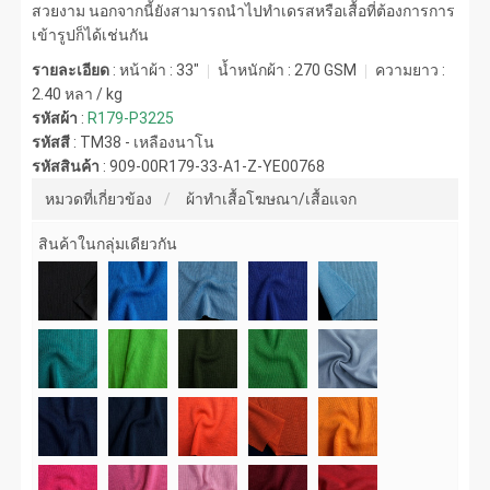
สวยงาม นอกจากนี้ยังสามารถนำไปทำเดรสหรือเสื้อที่ต้องการการ
เข้ารูปก็ได้เช่นกัน
รายละเอียด
: หน้าผ้า : 33"
น้ำหนักผ้า :
270 GSM
ความยาว :
2.40 หลา / kg
รหัสผ้า
:
R179-P3225
รหัสสี
:
TM38 - เหลืองนาโน
รหัสสินค้า
:
909-00R179-33-A1-Z-YE00768
หมวดที่เกี่ยวข้อง
ผ้าทำเสื้อโฆษณา/เสื้อแจก
สินค้าในกลุ่มเดียวกัน