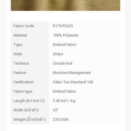
Fabric Code
R179-P3225
Material
100% Polyester
Type
Knitted Fabric
Style
Stripe
Technics
Circular knit
Feature
Moisture Management
Certification
Oeko-Tex Standard 100
Fabric type
Knitted Fabric
Length (ความยาว)
2.40 หลา / kg
Width (หน้าผ้า)
33"
Weight (น้ำหนักผ้า)
270 GSM