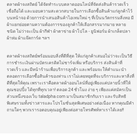
ตลาดผ้าจงสถิตย์ ได้จัดทำระบบตลาดออนไลน์ที่จัดส่งสินค้ารวดเร็ว
เชื่อถือได้ และมอบความสะดวกสบายในการเลือกซื้อสินค้าแก่ลูกค้าไว้
บนหน้าจอ ด้วยการนำเสนอสินค้าไอเทมใหม่ ๆ ที่เป็นนวัตกรรมสิ่งทอ มี
ผ้าแยกย่อยตามความต้องการของลูกค้าให้เลือกสรรมากมาย หลาย
ชนิด ไม่ว่าจะเป็น ผ้ากีฬา ผ้าตาข่าย ผ้าโปโล - ยูนิฟอร์ม ผ้าเกล็ดปลา
ผ้าห่ม ผ้าแจ๊คการ์ด ฯลฯ
ตลาดผ้าจงสถิตย์พร้อมมอบสิ่งที่ดีที่สุด ให้แก่ลูกค้าเสมอไม่ว่าจะเป็นวิธี
การชำระเงินผ่านบัตรเครดิตไม่ชาร์จเพิ่ม หรือบริการ ส่งสินค้าที่
รวดเร็ว และมีหน้าร้านเพื่อบริการลูกค้า และพร้อมจะให้คำแนะนำ
ตลอดการเลือกซื้อสินค้าของท่าน เราไม่เคยหยุดที่จะบริการและหาสิ่งที่
ดีที่สุดให้คุณ เพราะเราคือตลาดผ้าออนไลน์ที่อยู่เพียงแค่ปลายนิ้วที่ให้
คุณชอปปิ้ง ได้ทุกที่ทุกเวลา! ตลอด 24 ชั่วโมง ง่าย ๆ เพียงแค่สมัครเป็น
ส่วนหนึ่งของเว็บ taladpha.com มาเป็นสมาชิกกับเรา และรับสิทธิ
พิเศษรวมทั้งข่าวสารและโปรโมชั่นสุดพิเศษอย่างต่อเนื่อง หากคุณมีคำ
ถามใดๆ พวกเรารอตอบคุณอยู่เพียงต่อสายโทรศัพท์หาเราได้เลย!!