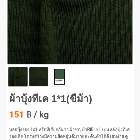
บุ้งทีเค 1*1(ขี้ม้า) #1
ผ้าบุ้งทีเค 1*1(ขี้ม้า)
151
฿
/ kg
หล่อบุ้งร่อง 1x1 หรือที่เรียกกันว่า ผ้าซก, ผ้าRIB1x1 เป็นหล่อบุ้งทีเค
ร่องเล็ก โครงสร้างมีความยืดหยุ่นดีมากและคืนตัวได้ดี เย็บง่าย ดู