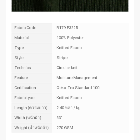
Fabric Code
R179-P3225
Material
100% Polyester
Type
Knitted Fabric
Style
Stripe
Technics
Circular knit
Feature
Moisture Management
Certification
Oeko-Tex Standard 100
Fabric type
Knitted Fabric
Length (ความยาว)
2.40 หลา / kg
Width (หน้าผ้า)
33"
Weight (น้ำหนักผ้า)
270 GSM