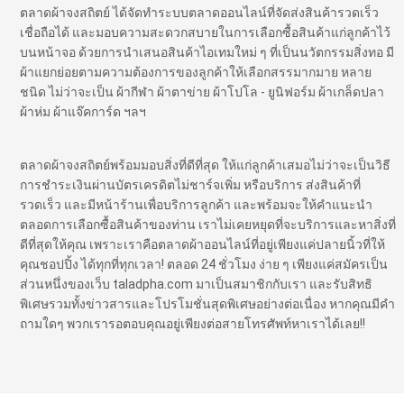
ตลาดผ้าจงสถิตย์ ได้จัดทำระบบตลาดออนไลน์ที่จัดส่งสินค้ารวดเร็ว
เชื่อถือได้ และมอบความสะดวกสบายในการเลือกซื้อสินค้าแก่ลูกค้าไว้
บนหน้าจอ ด้วยการนำเสนอสินค้าไอเทมใหม่ ๆ ที่เป็นนวัตกรรมสิ่งทอ มี
ผ้าแยกย่อยตามความต้องการของลูกค้าให้เลือกสรรมากมาย หลาย
ชนิด ไม่ว่าจะเป็น ผ้ากีฬา ผ้าตาข่าย ผ้าโปโล - ยูนิฟอร์ม ผ้าเกล็ดปลา
ผ้าห่ม ผ้าแจ๊คการ์ด ฯลฯ
ตลาดผ้าจงสถิตย์พร้อมมอบสิ่งที่ดีที่สุด ให้แก่ลูกค้าเสมอไม่ว่าจะเป็นวิธี
การชำระเงินผ่านบัตรเครดิตไม่ชาร์จเพิ่ม หรือบริการ ส่งสินค้าที่
รวดเร็ว และมีหน้าร้านเพื่อบริการลูกค้า และพร้อมจะให้คำแนะนำ
ตลอดการเลือกซื้อสินค้าของท่าน เราไม่เคยหยุดที่จะบริการและหาสิ่งที่
ดีที่สุดให้คุณ เพราะเราคือตลาดผ้าออนไลน์ที่อยู่เพียงแค่ปลายนิ้วที่ให้
คุณชอปปิ้ง ได้ทุกที่ทุกเวลา! ตลอด 24 ชั่วโมง ง่าย ๆ เพียงแค่สมัครเป็น
ส่วนหนึ่งของเว็บ taladpha.com มาเป็นสมาชิกกับเรา และรับสิทธิ
พิเศษรวมทั้งข่าวสารและโปรโมชั่นสุดพิเศษอย่างต่อเนื่อง หากคุณมีคำ
ถามใดๆ พวกเรารอตอบคุณอยู่เพียงต่อสายโทรศัพท์หาเราได้เลย!!