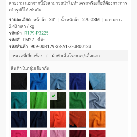
สวยงาม นอกจากนี้ยังสามารถนำไปทำเดรสหรือเสื้อที่ต้องการการ
เข้ารูปก็ได้เช่นกัน
รายละเอียด
: หน้าผ้า : 33"
น้ำหนักผ้า :
270 GSM
ความยาว :
2.40 หลา / kg
รหัสผ้า
:
R179-P3225
รหัสสี
:
TM27 - ขี้ม้า
รหัสสินค้า
:
909-00R179-33-A1-Z-GR00133
หมวดที่เกี่ยวข้อง
ผ้าทำเสื้อโฆษณา/เสื้อแจก
สินค้าในกลุ่มเดียวกัน