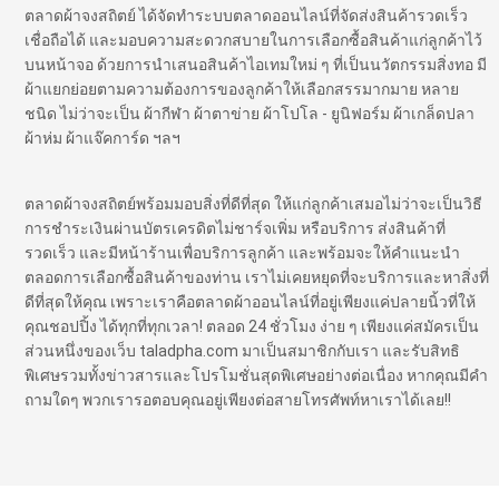
ตลาดผ้าจงสถิตย์ ได้จัดทำระบบตลาดออนไลน์ที่จัดส่งสินค้ารวดเร็ว
เชื่อถือได้ และมอบความสะดวกสบายในการเลือกซื้อสินค้าแก่ลูกค้าไว้
บนหน้าจอ ด้วยการนำเสนอสินค้าไอเทมใหม่ ๆ ที่เป็นนวัตกรรมสิ่งทอ มี
ผ้าแยกย่อยตามความต้องการของลูกค้าให้เลือกสรรมากมาย หลาย
ชนิด ไม่ว่าจะเป็น ผ้ากีฬา ผ้าตาข่าย ผ้าโปโล - ยูนิฟอร์ม ผ้าเกล็ดปลา
ผ้าห่ม ผ้าแจ๊คการ์ด ฯลฯ
ตลาดผ้าจงสถิตย์พร้อมมอบสิ่งที่ดีที่สุด ให้แก่ลูกค้าเสมอไม่ว่าจะเป็นวิธี
การชำระเงินผ่านบัตรเครดิตไม่ชาร์จเพิ่ม หรือบริการ ส่งสินค้าที่
รวดเร็ว และมีหน้าร้านเพื่อบริการลูกค้า และพร้อมจะให้คำแนะนำ
ตลอดการเลือกซื้อสินค้าของท่าน เราไม่เคยหยุดที่จะบริการและหาสิ่งที่
ดีที่สุดให้คุณ เพราะเราคือตลาดผ้าออนไลน์ที่อยู่เพียงแค่ปลายนิ้วที่ให้
คุณชอปปิ้ง ได้ทุกที่ทุกเวลา! ตลอด 24 ชั่วโมง ง่าย ๆ เพียงแค่สมัครเป็น
ส่วนหนึ่งของเว็บ taladpha.com มาเป็นสมาชิกกับเรา และรับสิทธิ
พิเศษรวมทั้งข่าวสารและโปรโมชั่นสุดพิเศษอย่างต่อเนื่อง หากคุณมีคำ
ถามใดๆ พวกเรารอตอบคุณอยู่เพียงต่อสายโทรศัพท์หาเราได้เลย!!