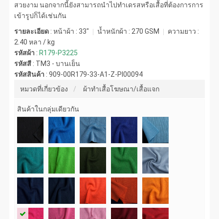
สวยงาม นอกจากนี้ยังสามารถนำไปทำเดรสหรือเสื้อที่ต้องการการ
เข้ารูปก็ได้เช่นกัน
รายละเอียด
: หน้าผ้า : 33"
น้ำหนักผ้า :
270 GSM
ความยาว :
2.40 หลา / kg
รหัสผ้า
:
R179-P3225
รหัสสี
:
TM3 - บานเย็น
รหัสสินค้า
:
909-00R179-33-A1-Z-PI00094
หมวดที่เกี่ยวข้อง
ผ้าทำเสื้อโฆษณา/เสื้อแจก
สินค้าในกลุ่มเดียวกัน