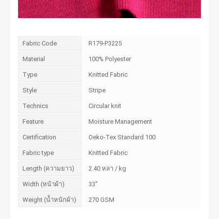
Fabric Code
R179-P3225
Material
100% Polyester
Type
Knitted Fabric
Style
Stripe
Technics
Circular knit
Feature
Moisture Management
Certification
Oeko-Tex Standard 100
Fabric type
Knitted Fabric
Length (ความยาว)
2.40 หลา / kg
Width (หน้าผ้า)
33"
Weight (น้ำหนักผ้า)
270 GSM