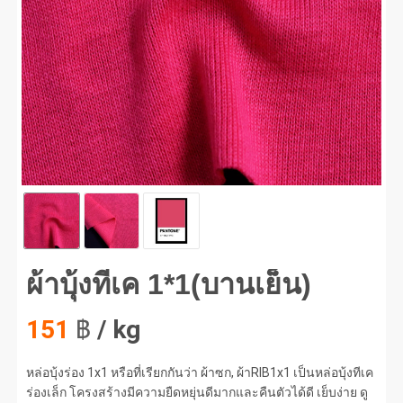
บุ้งทีเค 1*1(บานเย็น) #1
ผ้าบุ้งทีเค 1*1(บานเย็น)
151
฿
/ kg
หล่อบุ้งร่อง 1x1 หรือที่เรียกกันว่า ผ้าซก, ผ้าRIB1x1 เป็นหล่อบุ้งทีเค
ร่องเล็ก โครงสร้างมีความยืดหยุ่นดีมากและคืนตัวได้ดี เย็บง่าย ดู