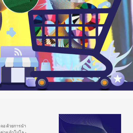
้าจอ ด้วยการนำ
ข่าย ผ้าโปโล -