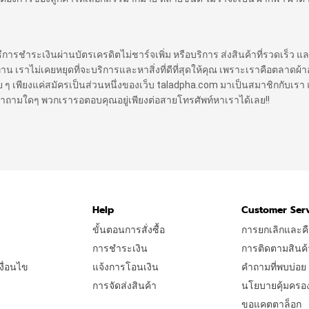
ิธีการชำระเงินผ่านบัตรเครดิตไม่ชาร์จเพิ่ม หรือบริการ ส่งสินค้าที่รวดเร็ว แล
ราไม่เคยหยุดที่จะบริการและหาสิ่งที่ดีที่สุดให้คุณ เพราะเราคือตลาดผ้าออ
 ง่าย ๆ เพียงแค่สมัครเป็นส่วนหนึ่งของเว็บ taladpha.com มาเป็นสมาชิกกับเรา 
ีคำถามใดๆ พวกเรารอตอบคุณอยู่เพียงต่อสายโทรศัพท์หาเราได้เลย!!
Help
Customer Ser
ขั้นตอนการสั่งซื้อ
การยกเลิกและคื
การชำระเงิน
การติดตามสินค้
ื่อนไข
แจ้งการโอนเงิน
คำถามที่พบบ่อย
การจัดส่งสินค้า
นโยบายคุ้มครองผู
ขอแคตตาล็อก