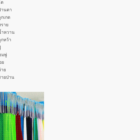
โต
ปานตา
ูกเกด
ทราย
น้ำหวาน
ูกหว้า
ู
มพู่
อย
่าย
สายป่าน