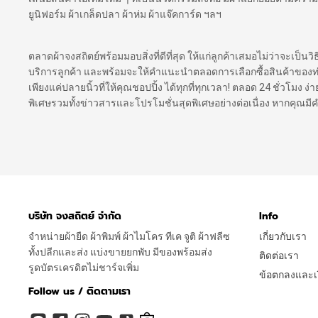
ยูนิฟอร์ม ผ้าเกล็ดปลา ผ้าห่ม ผ้าแจ๊คการ์ด ฯลฯ
ตลาดผ้าจงสถิตย์พร้อมมอบสิ่งที่ดีที่สุด ให้แก่ลูกค้าเสมอไม่ว่าจะเป็นว
บริการลูกค้า และพร้อมจะให้คำแนะนำตลอดการเลือกซื้อสินค้าของท่าน เ
เพียงแค่ปลายนิ้วที่ให้คุณชอปปิ้ง ได้ทุกที่ทุกเวลา! ตลอด 24 ชั่วโมง
พิเศษรวมทั้งข่าวสารและโปรโมชั่นสุดพิเศษอย่างต่อเนื่อง หากคุณม
บริษัท จงสถิตย์ จำกัด
Info
จำหน่ายผ้ายืด ผ้าพิมพ์ ผ้าไมโคร ทีเค จูติ ผ้าฟลีซ
เกี่ยวกับเรา
ทั้งปลีกและส่ง แบ่งขายยกพับ มีของพร้อมส่ง
ติดต่อเรา
รูดบัตรเครดิตไม่ชาร์จเพิ่ม
ข้อตกลงและเง
Follow us / ติดตามเรา