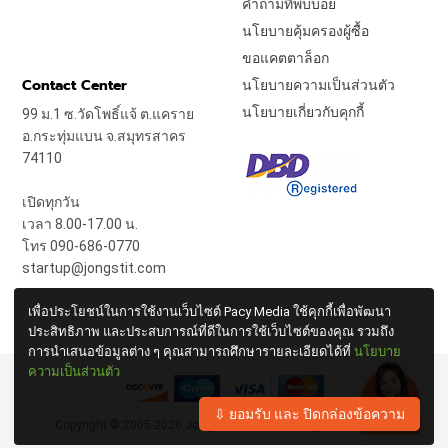
คำถามที่พบบ่อย
นโยบายคุ้มครองผู้ซื้อ
ขอแคตตาล็อก
Contact Center
นโยบายความเป็นส่วนตัว
นโยบายเกี่ยวกับคุกกี้
99 ม.1 ซ.วัดโพธิ์แจ้ ต.แคราย
อ.กระทุ่มแบน จ.สมุทรสาคร
74110
เปิดทุกวัน
เวลา 8.00-17.00 น.
โทร 090-686-0770
startup@jongstit.com
เพื่อประโยชน์ในการใช้งานเว็บไซต์ Pacy Media ใช้คุกกี้เพื่อพัฒนา
ประสิทธิภาพ และประสบการณ์ที่ดีในการใช้เว็บไซต์ของคุณ รวมถึง
การนำเสนอข้อมูลต่าง ๆ คุณสามารถศึกษารายละเอียดได้ที่
นโยบาย
ความเป็นส่วนตัว
⇩ ยอมรับ และ ปิดกล่องข้อความ
Copyright © 2005-2026
Jong Stit Co., Ltd.
All Rights Reserved.