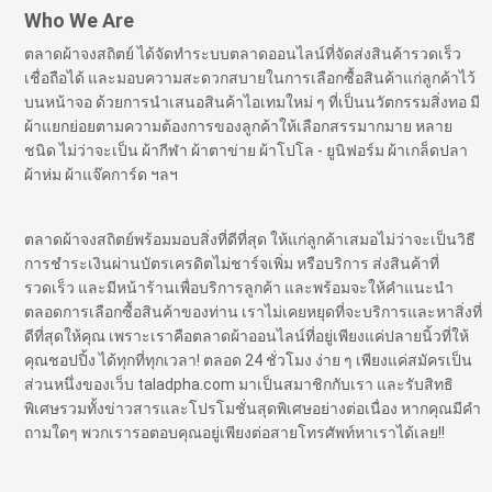
Who We Are
ตลาดผ้าจงสถิตย์ ได้จัดทำระบบตลาดออนไลน์ที่จัดส่งสินค้ารวดเร็ว
เชื่อถือได้ และมอบความสะดวกสบายในการเลือกซื้อสินค้าแก่ลูกค้าไว้
บนหน้าจอ ด้วยการนำเสนอสินค้าไอเทมใหม่ ๆ ที่เป็นนวัตกรรมสิ่งทอ มี
ผ้าแยกย่อยตามความต้องการของลูกค้าให้เลือกสรรมากมาย หลาย
ชนิด ไม่ว่าจะเป็น ผ้ากีฬา ผ้าตาข่าย ผ้าโปโล - ยูนิฟอร์ม ผ้าเกล็ดปลา
ผ้าห่ม ผ้าแจ๊คการ์ด ฯลฯ
ตลาดผ้าจงสถิตย์พร้อมมอบสิ่งที่ดีที่สุด ให้แก่ลูกค้าเสมอไม่ว่าจะเป็นวิธี
การชำระเงินผ่านบัตรเครดิตไม่ชาร์จเพิ่ม หรือบริการ ส่งสินค้าที่
รวดเร็ว และมีหน้าร้านเพื่อบริการลูกค้า และพร้อมจะให้คำแนะนำ
ตลอดการเลือกซื้อสินค้าของท่าน เราไม่เคยหยุดที่จะบริการและหาสิ่งที่
ดีที่สุดให้คุณ เพราะเราคือตลาดผ้าออนไลน์ที่อยู่เพียงแค่ปลายนิ้วที่ให้
คุณชอปปิ้ง ได้ทุกที่ทุกเวลา! ตลอด 24 ชั่วโมง ง่าย ๆ เพียงแค่สมัครเป็น
ส่วนหนึ่งของเว็บ taladpha.com มาเป็นสมาชิกกับเรา และรับสิทธิ
พิเศษรวมทั้งข่าวสารและโปรโมชั่นสุดพิเศษอย่างต่อเนื่อง หากคุณมีคำ
ถามใดๆ พวกเรารอตอบคุณอยู่เพียงต่อสายโทรศัพท์หาเราได้เลย!!