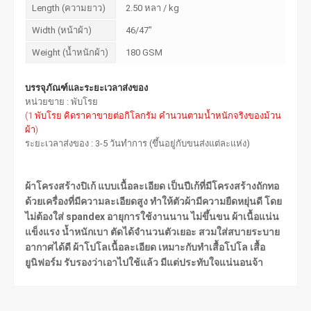
Length (ความยาว)
2.50 หลา / kg
Width (หน้าผ้า)
46/47"
Weight (น้ำหนักผ้า)
180 GSM
บรรจุภัณฑ์และระยะเวลาส่งของ
หน่วยขาย : พับโรย
(1 พับโรย คิดราคาขายต่อกิโลกรัม คำนวนตามน้ำหนักจริงของม้วน
ผ้า)
ระยะเวลาส่งของ : 3-5 วันทำการ (ขึ้นอยู่กับขนส่งแต่ละแห่ง)
ผ้าโครงสร้างปิเก้ แบบเนื้อละเอียด เป็นปีเก้ที่มีโครงสร้างถักทอ
ด้วยเครื่องที่มีความละเอียดสูง ทำให้ตัวผ้ามีความยืดหยุ่นดี โดย
ไม่ต้องใส่ spandex อายุการใช้งานนาน ไม่ขึ้นขน ผ้าเนื้อแน่น
แข็งแรง น้ำหนักเบา ตัดได้จำนวนตัวเยอะ สวมใส่สบายระบาย
อากาศได้ดี ผ้าโปโลเนื้อละเอียด เหมาะกับทำเสื้อโปโล เสื้อ
ยูนิฟอร์ม รับรองว่าเอาไปใช้แล้ว มีแต่ประทับใจแน่นอนจ้า