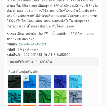
ผ้าโครงสร้างปิเก้ แบบเนื้อละเอียด เป็นปีเก้ที่มีโครงสร้างถักทอ
ด้วยเครื่องที่มีความละเอียดสูง ทำให้ตัวผ้ามีความยืดหยุ่นดี โดยไม่
ต้องใส่ spandex อายุการใช้งานนาน ไม่ขึ้นขน ผ้าเนื้อแน่น แข็ง
แรง น้ำหนักเบา ตัดได้จำนวนตัวเยอะ สวมใส่สบายระบายอากาศ
ได้ดี ผ้าโปโลเนื้อละเอียด เหมาะกับทำเสื้อโปโล เสื้อยูนิฟอร์ม
รับรองว่าเอาไปใช้แล้ว มีแต่ประทับใจแน่นอนจ้า
รายละเอียด
: หน้าผ้า : 46/47"
น้ำหนักผ้า :
180 GSM
ความ
ยาว :
2.50 หลา / kg
รหัสผ้า
:
QP288-7A7A8523
รหัสสี
:
TM8 - ฟ้าทะเล
รหัสสินค้า
:
909-00P288-46-A1-Z-BU00012
หมวดที่เกี่ยวข้อง
ผ้าโปโล
สินค้าในกลุ่มเดียวกัน