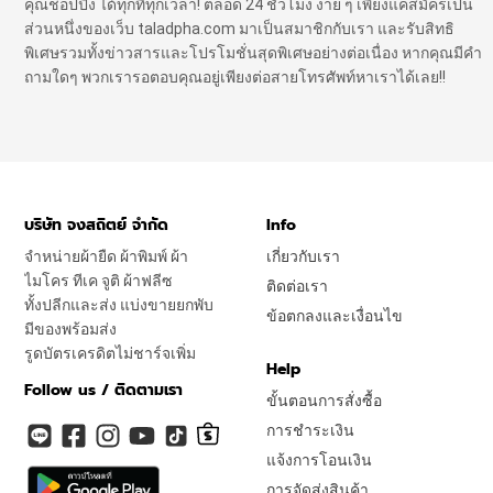
คุณชอปปิ้ง ได้ทุกที่ทุกเวลา! ตลอด 24 ชั่วโมง ง่าย ๆ เพียงแค่สมัครเป็น
ส่วนหนึ่งของเว็บ taladpha.com มาเป็นสมาชิกกับเรา และรับสิทธิ
พิเศษรวมทั้งข่าวสารและโปรโมชั่นสุดพิเศษอย่างต่อเนื่อง หากคุณมีคำ
ถามใดๆ พวกเรารอตอบคุณอยู่เพียงต่อสายโทรศัพท์หาเราได้เลย!!
บริษัท จงสถิตย์ จำกัด
Info
จำหน่ายผ้ายืด ผ้าพิมพ์ ผ้า
เกี่ยวกับเรา
ไมโคร ทีเค จูติ ผ้าฟลีซ
ติดต่อเรา
ทั้งปลีกและส่ง แบ่งขายยกพับ
ข้อตกลงและเงื่อนไข
มีของพร้อมส่ง
รูดบัตรเครดิตไม่ชาร์จเพิ่ม
Help
Follow us / ติดตามเรา
ขั้นตอนการสั่งซื้อ
การชำระเงิน
แจ้งการโอนเงิน
การจัดส่งสินค้า