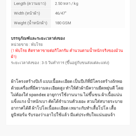
Length (ความยาว)
2.50 หลา / kg
Width (หน้าผ้า)
46/47"
Weight (น้ำหนักผ้า)
180 GSM
บรรจุภัณฑ์และระยะเวลาส่งของ
หน่วยขาย : พับโรย
(1 พับโรย คิดราคาขายต่อกิโลกรัม คำนวนตามน้ำหนักจริงของม้วน
ผ้า)
ระยะเวลาส่งของ : 3-5 วันทำการ (ขึ้นอยู่กับขนส่งแต่ละแห่ง)
ผ้าโครงสร้างปิเก้ แบบเนื้อละเอียด เป็นปีเก้ที่มีโครงสร้างถักทอ
ด้วยเครื่องที่มีความละเอียดสูง ทำให้ตัวผ้ามีความยืดหยุ่นดี โดย
ไม่ต้องใส่ spandex อายุการใช้งานนาน ไม่ขึ้นขน ผ้าเนื้อแน่น
แข็งแรง น้ำหนักเบา ตัดได้จำนวนตัวเยอะ สวมใส่สบายระบาย
อากาศได้ดี ผ้าโปโลเนื้อละเอียด เหมาะกับทำเสื้อโปโล เสื้อ
ยูนิฟอร์ม รับรองว่าเอาไปใช้แล้ว มีแต่ประทับใจแน่นอนจ้า