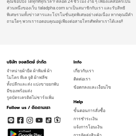
คุณชอปปิ้ง ได้ทุกที่ทุกเวลา! ตลอด 24 ชั่วโมง ง่าย ๆ เพียงแค่สมัครเป็น
ส่วนหนึ่งของเว็บ taladpha.com มาเป็นสมาชิกกับเรา และรับสิทธิ
พิเศษรวมทั้งข่าวสารและโปรโมชั่นสุดพิเศษอย่างต่อเนื่อง หากคุณมีคำ
ถามใดๆ พวกเรารอตอบคุณอยู่เพียงต่อสายโทรศัพท์หาเราได้เลย!!
บริษัท จงสถิตย์ จำกัด
Info
จำหน่ายผ้ายืด ผ้าพิมพ์ ผ้า
เกี่ยวกับเรา
ไมโคร ทีเค จูติ ผ้าฟลีซ
ติดต่อเรา
ทั้งปลีกและส่ง แบ่งขายยกพับ
ข้อตกลงและเงื่อนไข
มีของพร้อมส่ง
รูดบัตรเครดิตไม่ชาร์จเพิ่ม
Help
Follow us / ติดตามเรา
ขั้นตอนการสั่งซื้อ
การชำระเงิน
แจ้งการโอนเงิน
การจัดส่งสินค้า