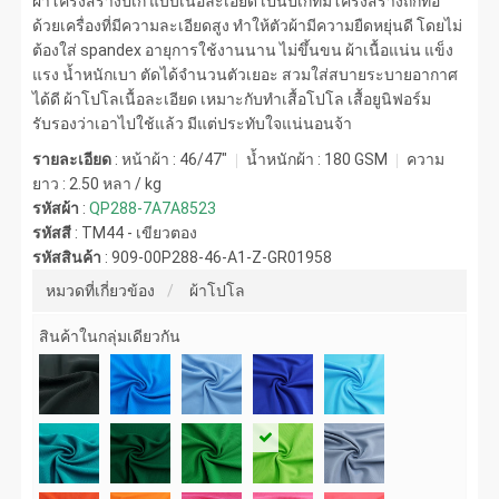
ผ้าโครงสร้างปิเก้ แบบเนื้อละเอียด เป็นปีเก้ที่มีโครงสร้างถักทอ
ด้วยเครื่องที่มีความละเอียดสูง ทำให้ตัวผ้ามีความยืดหยุ่นดี โดยไม่
ต้องใส่ spandex อายุการใช้งานนาน ไม่ขึ้นขน ผ้าเนื้อแน่น แข็ง
แรง น้ำหนักเบา ตัดได้จำนวนตัวเยอะ สวมใส่สบายระบายอากาศ
ได้ดี ผ้าโปโลเนื้อละเอียด เหมาะกับทำเสื้อโปโล เสื้อยูนิฟอร์ม
รับรองว่าเอาไปใช้แล้ว มีแต่ประทับใจแน่นอนจ้า
รายละเอียด
: หน้าผ้า : 46/47"
น้ำหนักผ้า :
180 GSM
ความ
ยาว :
2.50 หลา / kg
รหัสผ้า
:
QP288-7A7A8523
รหัสสี
:
TM44 - เขียวตอง
รหัสสินค้า
:
909-00P288-46-A1-Z-GR01958
หมวดที่เกี่ยวข้อง
ผ้าโปโล
สินค้าในกลุ่มเดียวกัน