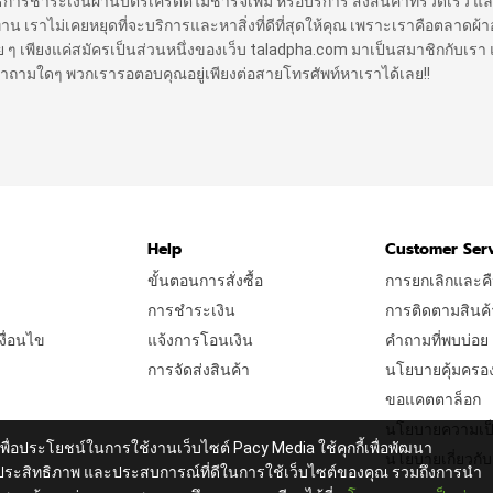
ิธีการชำระเงินผ่านบัตรเครดิตไม่ชาร์จเพิ่ม หรือบริการ ส่งสินค้าที่รวดเร็ว แล
ราไม่เคยหยุดที่จะบริการและหาสิ่งที่ดีที่สุดให้คุณ เพราะเราคือตลาดผ้าออ
 ง่าย ๆ เพียงแค่สมัครเป็นส่วนหนึ่งของเว็บ taladpha.com มาเป็นสมาชิกกับเรา 
ีคำถามใดๆ พวกเรารอตอบคุณอยู่เพียงต่อสายโทรศัพท์หาเราได้เลย!!
Help
Customer Ser
ขั้นตอนการสั่งซื้อ
การยกเลิกและคื
การชำระเงิน
การติดตามสินค้
ื่อนไข
แจ้งการโอนเงิน
คำถามที่พบบ่อย
การจัดส่งสินค้า
นโยบายคุ้มครองผู
ขอแคตตาล็อก
นโยบายความเป็
เพื่อประโยชน์ในการใช้งานเว็บไซต์ Pacy Media ใช้คุกกี้เพื่อพัฒนา
นโยบายเกี่ยวกับค
ประสิทธิภาพ และประสบการณ์ที่ดีในการใช้เว็บไซต์ของคุณ รวมถึงการนำ