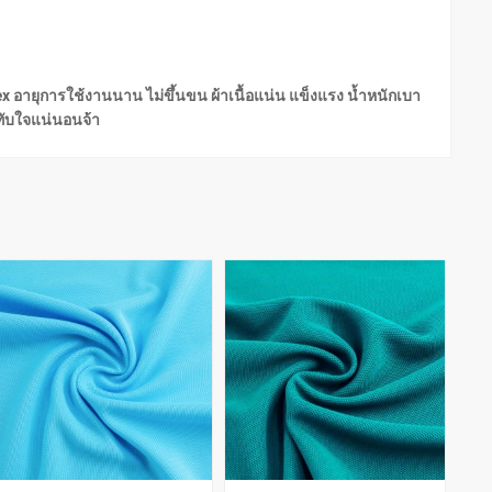
ndex อายุการใช้งานนาน ไม่ขึ้นขน ผ้าเนื้อแน่น แข็งแรง น้ำหนักเบา
ะทับใจแน่นอนจ้า