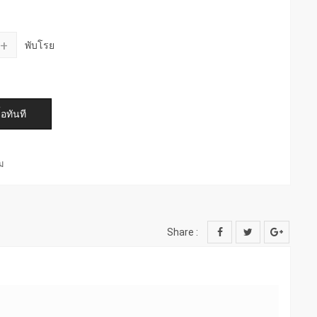
+
พับโรย
์ม
Share :