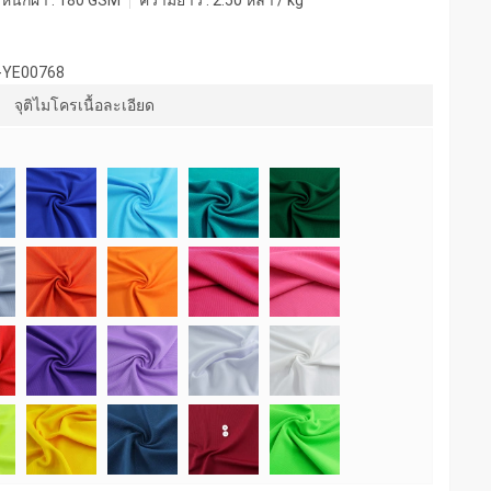
หนักผ้า :
180 GSM
ความยาว :
2.50 หลา / kg
-YE00768
จุติไมโครเนื้อละเอียด