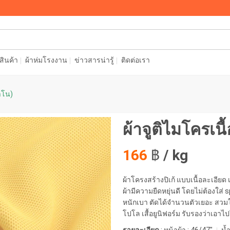
อสินค้า
ผ้าห่มโรงงาน
ข่าวสารน่ารู้
ติดต่อเรา
าโน)
ผ้าจูติไมโครเน
166
฿
/ kg
ผ้าโครงสร้างปิเก้ แบบเนื้อละเอียด เ
ผ้ามีความยืดหยุ่นดี โดยไม่ต้องใส่
หนักเบา ตัดได้จำนวนตัวเยอะ สวมใ
โปโล เสื้อยูนิฟอร์ม รับรองว่าเอาไ