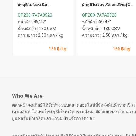
ผ้าจุติไมโครเนื้อ
ผ้าจูติไมโครเนื้อละเอียด(ฟ้า
ละเอียด(ดำ)
ทะเล)
QP288-7A7A8523
QP288-7A7A8523
หน้าผ้า : 46/47"
หน้าผ้า : 46/47"
น้ำหนักผ้า : 180 GSM
น้ำหนักผ้า : 180 GSM
ความยาว : 2.50 หลา / kg
ความยาว : 2.50 หลา / kg
166 ฿/kg
166 ฿/kg
Who We Are
ตลาดผ้าจงสถิตย์ ได้จัดทำระบบตลาดออนไลน์ที่จัดส่งสินค้ารวดเร็ว
เสนอสินค้าไอเทมใหม่ ๆ ที่เป็นนวัตกรรมสิ่งทอ มีผ้าแยกย่อยตามความ
ยูนิฟอร์ม ผ้าเกล็ดปลา ผ้าห่ม ผ้าแจ๊คการ์ด ฯลฯ