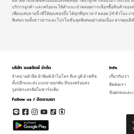
ตลาดผ้าจงสถิตย์พร้อมมอบสิ่งที่ดีที่สุด ให้แก่ลูกค้าเสมอไม่ว่าจะเป็นว
บริการลูกค้า และพร้อมจะให้คำแนะนำตลอดการเลือกซื้อสินค้าของท่าน เ
เพียงแค่ปลายนิ้วที่ให้คุณชอปปิ้ง ได้ทุกที่ทุกเวลา! ตลอด 24 ชั่วโมง
พิเศษรวมทั้งข่าวสารและโปรโมชั่นสุดพิเศษอย่างต่อเนื่อง หากคุณม
บริษัท จงสถิตย์ จำกัด
Info
จำหน่ายผ้ายืด ผ้าพิมพ์ ผ้าไมโคร ทีเค จูติ ผ้าฟลีซ
เกี่ยวกับเรา
ทั้งปลีกและส่ง แบ่งขายยกพับ มีของพร้อมส่ง
ติดต่อเรา
รูดบัตรเครดิตไม่ชาร์จเพิ่ม
ข้อตกลงและเง
Follow us / ติดตามเรา