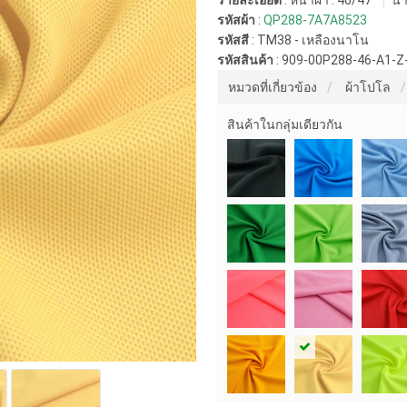
รายละเอียด
: หน้าผ้า : 46/47"
น้ำ
รหัสผ้า
:
QP288-7A7A8523
รหัสสี
:
TM38 - เหลืองนาโน
รหัสสินค้า
:
909-00P288-46-A1-Z
หมวดที่เกี่ยวข้อง
ผ้าโปโล
สินค้าในกลุ่มเดียวกัน