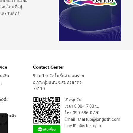
ะมีหน้าร้านเพื่อ
นไลน์ที่อยู่
และรับสิทธิ
vice
Contact Center
นเงิน
99 ม.1 ซ.วัดโพธิ์แจ้ ต.แคราย
อ.กระทุ่มแบน จ.สมุทรสาคร
า
74110
้ซื้อ
เปิดทุกวัน
เวลา 8.00-17.00 น.
โทร 090-686-0770
นส่วนตัว
Email : startup@jongstit.com
ุกกี้
Line ID : @startupjs