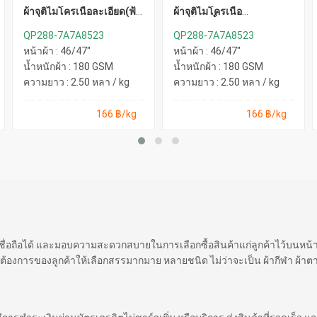
ผ้าจุติไมโครเนื้อละเอียด(ฟ้า
ผ้าจุติไมโครเนื้อ
อ่อน)
ละเอียด(น้ำเงิน)
QP288-7A7A8523
QP288-7A7A8523
หน้าผ้า : 46/47"
หน้าผ้า : 46/47"
น้ำหนักผ้า : 180 GSM
น้ำหนักผ้า : 180 GSM
ความยาว : 2.50 หลา / kg
ความยาว : 2.50 หลา / kg
166 ฿/kg
166 ฿/kg
 เชื่อถือได้ และมอบความสะดวกสบายในการเลือกซื้อสินค้าแก่ลูกค้าไว้บนหน
ต้องการของลูกค้าให้เลือกสรรมากมาย หลายชนิด ไม่ว่าจะเป็น ผ้ากีฬา ผ้าตา