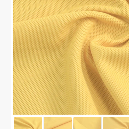
จูติไมโครเนื้อละเอียด(เหลืองนาโน) #1