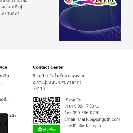
ะมีหน้าร้านเพื่อ
นไลน์ที่อยู่
และรับสิทธิ
vice
Contact Center
นเงิน
99 ม.1 ซ.วัดโพธิ์แจ้ ต.แคราย
อ.กระทุ่มแบน จ.สมุทรสาคร
า
74110
้ซื้อ
เปิดทุกวัน
เวลา 8.00-17.00 น.
โทร 090-686-0770
นส่วนตัว
Email : startup@jongstit.com
ุกกี้
Line ID : @startupjs