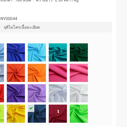
หนักผ้า :
180 GSM
ความยาว :
2.50 หลา / kg
-NY00044
จุติไมโครเนื้อละเอียด