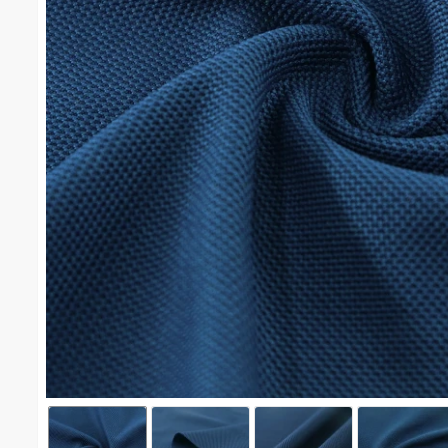
จุติไมโครเนื้อละเอียด(กรมท่า) #1