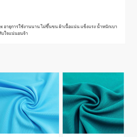
ndex อายุการใช้งานนาน ไม่ขึ้นขน ผ้าเนื้อแน่น แข็งแรง น้ำหนักเบา
ะทับใจแน่นอนจ้า