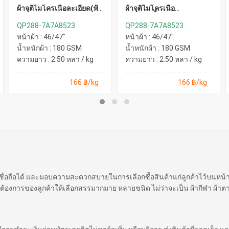
ผ้าจุติไมโครเนื้อละเอียด(ฟ้า
ผ้าจุติไมโครเนื้อ
อ่อน)
ละเอียด(น้ำเงิน)
QP288-7A7A8523
QP288-7A7A8523
หน้าผ้า : 46/47"
หน้าผ้า : 46/47"
น้ำหนักผ้า : 180 GSM
น้ำหนักผ้า : 180 GSM
ความยาว : 2.50 หลา / kg
ความยาว : 2.50 หลา / kg
166 ฿/kg
166 ฿/kg
 เชื่อถือได้ และมอบความสะดวกสบายในการเลือกซื้อสินค้าแก่ลูกค้าไว้บนหน
ต้องการของลูกค้าให้เลือกสรรมากมาย หลายชนิด ไม่ว่าจะเป็น ผ้ากีฬา ผ้าตา