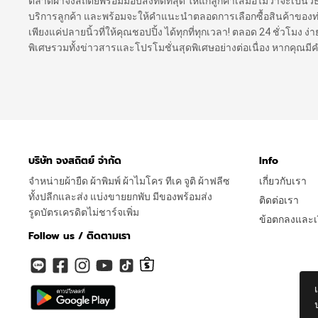
ตลาดผ้าจงสถิตย์พร้อมมอบสิ่งที่ดีที่สุด ให้แก่ลูกค้าเสมอไม่ว่าจะเป็นว
บริการลูกค้า และพร้อมจะให้คำแนะนำตลอดการเลือกซื้อสินค้าของท่าน เ
เพียงแค่ปลายนิ้วที่ให้คุณชอปปิ้ง ได้ทุกที่ทุกเวลา! ตลอด 24 ชั่วโมง
พิเศษรวมทั้งข่าวสารและโปรโมชั่นสุดพิเศษอย่างต่อเนื่อง หากคุณม
บริษัท จงสถิตย์ จำกัด
Info
จำหน่ายผ้ายืด ผ้าพิมพ์ ผ้าไมโคร ทีเค จูติ ผ้าฟลีซ
เกี่ยวกับเรา
ทั้งปลีกและส่ง แบ่งขายยกพับ มีของพร้อมส่ง
ติดต่อเรา
รูดบัตรเครดิตไม่ชาร์จเพิ่ม
ข้อตกลงและเง
Follow us / ติดตามเรา