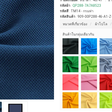
รายละเอียด
: หน้าผ้า : 46/47"
น้ำ
รหัสผ้า
:
QP288-7A7A8523
รหัสสี
:
TM14 - กรมท่า
รหัสสินค้า
:
909-00P288-46-A1-Z
หมวดที่เกี่ยวข้อง
ผ้าโปโล
สินค้าในกลุ่มเดียวกัน