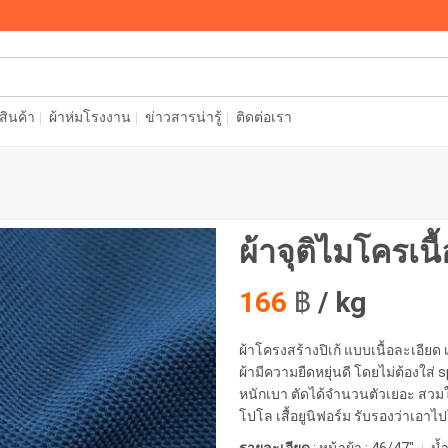
อสินค้า
ผ้าห่มโรงงาน
ข่าวสารน่ารู้
ติดต่อเรา
ผ้าจุติไมโครเน
166
฿
/ kg
ผ้าโครงสร้างปิเก้ แบบเนื้อละเอียด เ
ผ้ามีความยืดหยุ่นดี โดยไม่ต้องใส่
หนักเบา ตัดได้จำนวนตัวเยอะ สวมใ
โปโล เสื้อยูนิฟอร์ม รับรองว่าเอาไ