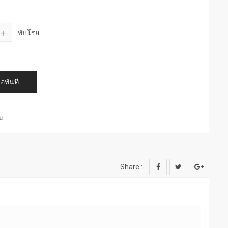
+
พับโรย
์ม
Share :