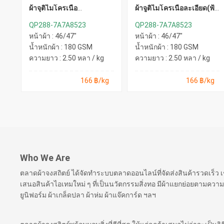
ผ้าจุติไมโครเนื้อ
ผ้าจูติไมโครเนื้อละเอียด(ฟ้า
ละเอียด(ดำ)
ทะเล)
QP288-7A7A8523
QP288-7A7A8523
หน้าผ้า : 46/47"
หน้าผ้า : 46/47"
น้ำหนักผ้า : 180 GSM
น้ำหนักผ้า : 180 GSM
ความยาว : 2.50 หลา / kg
ความยาว : 2.50 หลา / kg
166 ฿/kg
166 ฿/kg
Who We Are
ตลาดผ้าจงสถิตย์ ได้จัดทำระบบตลาดออนไลน์ที่จัดส่งสินค้ารวดเร็ว
เสนอสินค้าไอเทมใหม่ ๆ ที่เป็นนวัตกรรมสิ่งทอ มีผ้าแยกย่อยตามความ
ยูนิฟอร์ม ผ้าเกล็ดปลา ผ้าห่ม ผ้าแจ๊คการ์ด ฯลฯ