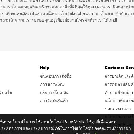
ิธีการชำระเงินผ่านบัตรเครดิตไม่ชาร์จเพิ่ม หรือบริการ ส่งสินค้าที่รวดเร็ว แล
ราไม่เคยหยุดที่จะบริการและหาสิ่งที่ดีที่สุดให้คุณ เพราะเราคือตลาดผ้าออ
 ง่าย ๆ เพียงแค่สมัครเป็นส่วนหนึ่งของเว็บ taladpha.com มาเป็นสมาชิกกับเรา 
ีคำถามใดๆ พวกเรารอตอบคุณอยู่เพียงต่อสายโทรศัพท์หาเราได้เลย!!
Help
Customer Ser
ขั้นตอนการสั่งซื้อ
การยกเลิกและคื
การชำระเงิน
การติดตามสินค้
ื่อนไข
แจ้งการโอนเงิน
คำถามที่พบบ่อย
การจัดส่งสินค้า
นโยบายคุ้มครองผู
ขอแคตตาล็อก
นโยบายความเป็
เพื่อประโยชน์ในการใช้งานเว็บไซต์ Pacy Media ใช้คุกกี้เพื่อพัฒนา
นโยบายเกี่ยวกับค
ประสิทธิภาพ และประสบการณ์ที่ดีในการใช้เว็บไซต์ของคุณ รวมถึงการนำ