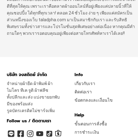
ดีที่สุดให้คุณ เพราะเราคือตลาดผ้าออนไลน์ที่อยู่เพียงแค่ปลายนิ้วที่ให้
คุณชอปปิ้ง ได้ทุกที่ทุกเวลา! ตลอด 24 ชั่วโมง ง่าย ๆ เพียงแค่สมัครเป็น
ส่วนหนึ่งของเว็บ taladpha.com มาเป็นสมาชิกกับเรา และรับสิทธิ
พิเศษรวมทั้งข่าวสารและโปรโมชั่นสุดพิเศษอย่างต่อเนื่อง หากคุณมีคำ
ถามใดๆ พวกเรารอตอบคุณอยู่เพียงต่อสายโทรศัพท์หาเราได้เลย!!
บริษัท จงสถิตย์ จำกัด
Info
จำหน่ายผ้ายืด ผ้าพิมพ์ ผ้า
เกี่ยวกับเรา
ไมโคร ทีเค จูติ ผ้าฟลีซ
ติดต่อเรา
ทั้งปลีกและส่ง แบ่งขายยกพับ
ข้อตกลงและเงื่อนไข
มีของพร้อมส่ง
รูดบัตรเครดิตไม่ชาร์จเพิ่ม
Help
Follow us / ติดตามเรา
ขั้นตอนการสั่งซื้อ
การชำระเงิน