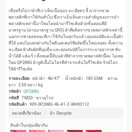
เชื่อหรือไม่ว่าผ้าที่เราเห็นเนื้อนุ่มๆ ละเอียดๆ นี้ มาจากขวด
พลาสติกที่เราใช้กันทั่วไป ซึ่งเราเล็งเห็นความสำคัญของการนำ
พลาสติกเหล่านี้มาใหม่โดยนำมารีไซเคิลด้วยขั้นตอนที่มี
มาตรฐาน (ผ่านมาตรฐาน GRS) ผ้าที่ผลิตจากขวดพลาสติกเหล่านี้
นอกจากช่วยลดขยะที่เราใช้กันในทุกวันแล้ว คุณสมบัติและเนื้อผ้า
ที่ได้ แทบไม่แตกต่างกับโพลีเอสเตอร์ที่ผลิตขึ้นใหม่เลยค่ะ ทั้งความ
ละเอียด ผิวสัมผัสที่นุ่มลื่น และคุณสมบัติในการระบายอากาศ ซับ
น้ำได้ดี แห้งเร็ว ทั้งหมดนี้มีบนผ้าที่ทำจากขวดพลาสติกนี้ค่ะ ไอเทม
ใหม่ QP288G ผ้าจูติเนื้อไมโครที่ทำจากเส้นใยรีไซเคิล รักษ์โลก
ใช้ผ้ารีไซเคิล
รายละเอียด
: หน้าผ้า : 46/47"
น้ำหนักผ้า :
185 GSM
ความ
ยาว :
2.50 หลา / kg
รหัสผ้า
:
QP288G
รหัสสี
:
TM20 - ขาวยุโรป
รหัสสินค้า
:
909-0P288G-46-A1-Z-WH00112
หมวดที่เกี่ยวข้อง
ผ้า Recycle
สินค้าในกลุ่มเดียวกัน