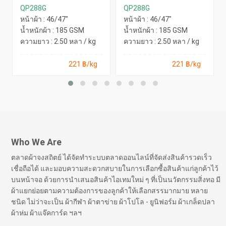
QP288G
QP288G
หน้าผ้า : 46/47"
หน้าผ้า : 46/47"
น้ำหนักผ้า : 185 GSM
น้ำหนักผ้า : 185 GSM
ความยาว : 2.50 หลา / kg
ความยาว : 2.50 หลา / kg
221 ฿/kg
221 ฿/kg
Who We Are
ตลาดผ้าจงสถิตย์ ได้จัดทำระบบตลาดออนไลน์ที่จัดส่งสินค้ารวดเร็ว
เชื่อถือได้ และมอบความสะดวกสบายในการเลือกซื้อสินค้าแก่ลูกค้าไว้
บนหน้าจอ ด้วยการนำเสนอสินค้าไอเทมใหม่ ๆ ที่เป็นนวัตกรรมสิ่งทอ มี
ผ้าแยกย่อยตามความต้องการของลูกค้าให้เลือกสรรมากมาย หลาย
ชนิด ไม่ว่าจะเป็น ผ้ากีฬา ผ้าตาข่าย ผ้าโปโล - ยูนิฟอร์ม ผ้าเกล็ดปลา
ผ้าห่ม ผ้าแจ๊คการ์ด ฯลฯ