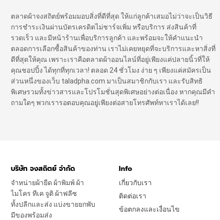
ตลาดผ้าจงสถิตย์พร้อมมอบสิ่งที่ดีที่สุด ให้แก่ลูกค้าเสมอไม่ว่าจะเป็นวิธี
การชำระเงินผ่านบัตรเครดิตไม่ชาร์จเพิ่ม หรือบริการ ส่งสินค้าที่
รวดเร็ว และมีหน้าร้านเพื่อบริการลูกค้า และพร้อมจะให้คำแนะนำ
ตลอดการเลือกซื้อสินค้าของท่าน เราไม่เคยหยุดที่จะบริการและหาสิ่งที่
ดีที่สุดให้คุณ เพราะเราคือตลาดผ้าออนไลน์ที่อยู่เพียงแค่ปลายนิ้วที่ให้
คุณชอปปิ้ง ได้ทุกที่ทุกเวลา! ตลอด 24 ชั่วโมง ง่าย ๆ เพียงแค่สมัครเป็น
ส่วนหนึ่งของเว็บ taladpha.com มาเป็นสมาชิกกับเรา และรับสิทธิ
พิเศษรวมทั้งข่าวสารและโปรโมชั่นสุดพิเศษอย่างต่อเนื่อง หากคุณมีคำ
ถามใดๆ พวกเรารอตอบคุณอยู่เพียงต่อสายโทรศัพท์หาเราได้เลย!!
บริษัท จงสถิตย์ จำกัด
Info
จำหน่ายผ้ายืด ผ้าพิมพ์ ผ้า
เกี่ยวกับเรา
ไมโคร ทีเค จูติ ผ้าฟลีซ
ติดต่อเรา
ทั้งปลีกและส่ง แบ่งขายยกพับ
ข้อตกลงและเงื่อนไข
มีของพร้อมส่ง