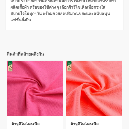
สบาย ระบายอากาศดี ทนทานต่อการใช้งาน เหมาะสำหรับการ
ผลิตเสื้อผ้า หรือของใช้ต่าง ๆ เลือกผ้ารีไซเคิลเพื่อสวมใส่
สบายใจในทุกๆวัน พร้อมช่วยลดปริมาณขยะและสนับสนุน
แฟชั่นยั่งยืน
สินค้าที่คล้ายคลึงกัน
ผ้าจุติไมโครเนื้อ
ผ้าจุติไมโครเนื้อ
ละเอียด(Recycle)
ละเอียด(Recycle)