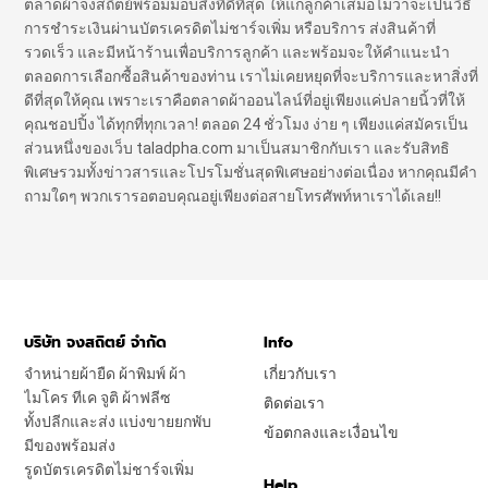
ตลาดผ้าจงสถิตย์พร้อมมอบสิ่งที่ดีที่สุด ให้แก่ลูกค้าเสมอไม่ว่าจะเป็นวิธี
การชำระเงินผ่านบัตรเครดิตไม่ชาร์จเพิ่ม หรือบริการ ส่งสินค้าที่
รวดเร็ว และมีหน้าร้านเพื่อบริการลูกค้า และพร้อมจะให้คำแนะนำ
ตลอดการเลือกซื้อสินค้าของท่าน เราไม่เคยหยุดที่จะบริการและหาสิ่งที่
ดีที่สุดให้คุณ เพราะเราคือตลาดผ้าออนไลน์ที่อยู่เพียงแค่ปลายนิ้วที่ให้
คุณชอปปิ้ง ได้ทุกที่ทุกเวลา! ตลอด 24 ชั่วโมง ง่าย ๆ เพียงแค่สมัครเป็น
ส่วนหนึ่งของเว็บ taladpha.com มาเป็นสมาชิกกับเรา และรับสิทธิ
พิเศษรวมทั้งข่าวสารและโปรโมชั่นสุดพิเศษอย่างต่อเนื่อง หากคุณมีคำ
ถามใดๆ พวกเรารอตอบคุณอยู่เพียงต่อสายโทรศัพท์หาเราได้เลย!!
บริษัท จงสถิตย์ จำกัด
Info
จำหน่ายผ้ายืด ผ้าพิมพ์ ผ้า
เกี่ยวกับเรา
ไมโคร ทีเค จูติ ผ้าฟลีซ
ติดต่อเรา
ทั้งปลีกและส่ง แบ่งขายยกพับ
ข้อตกลงและเงื่อนไข
มีของพร้อมส่ง
รูดบัตรเครดิตไม่ชาร์จเพิ่ม
Help