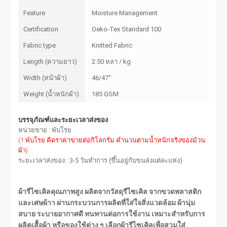
Feature
Moisture Management
Certification
Oeko-Tex Standard 100
Fabric type
Knitted Fabric
Length (ความยาว)
2.50 หลา / kg
Width (หน้าผ้า)
46/47"
Weight (น้ำหนักผ้า)
185 GSM
บรรจุภัณฑ์และระยะเวลาส่งของ
หน่วยขาย : พับโรย
(1 พับโรย คิดราคาขายต่อกิโลกรัม คำนวนตามน้ำหนักจริงของม้วน
ผ้า)
ระยะเวลาส่งของ : 3-5 วันทำการ (ขึ้นอยู่กับขนส่งแต่ละแห่ง)
ผ้ารีไซเคิลคุณภาพสูง ผลิตจากวัสดุรีไซเคิล จากขวดพลาสติก
และเศษผ้าา ผ่านกระบวนการผลิตที่ใส่ใจสิ่งแวดล้อม ผ้านุ่ม
สบาย ระบายอากาศดี ทนทานต่อการใช้งาน เหมาะสำหรับการ
ผลิตเสื้อผ้า หรือของใช้ต่าง ๆ เลือกผ้ารีไซเคิลเพื่อสวมใส่