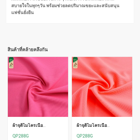
สบายใจในทุกๆวัน พร้อมช่วยลดปริมาณขยะและสนับสนุน
แฟชั่นยั่งยืน
สินค้าที่คล้ายคลึงกัน
ผ้าจุติไมโครเนื้อ
ผ้าจุติไมโครเนื้อ
ละเอียด(Recycle)
ละเอียด(Recycle)
QP288G
QP288G