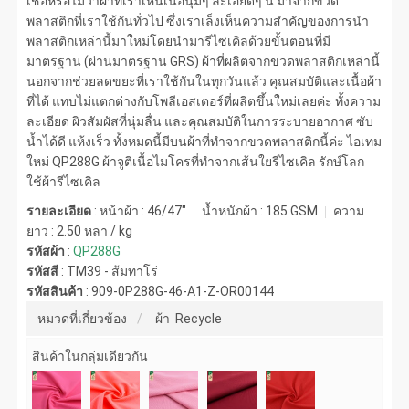
เชื่อหรือไม่ว่าผ้าที่เราเห็นเนื้อนุ่มๆ ละเอียดๆ นี้ มาจากขวด
พลาสติกที่เราใช้กันทั่วไป ซึ่งเราเล็งเห็นความสำคัญของการนำ
พลาสติกเหล่านี้มาใหม่โดยนำมารีไซเคิลด้วยขั้นตอนที่มี
มาตรฐาน (ผ่านมาตรฐาน GRS) ผ้าที่ผลิตจากขวดพลาสติกเหล่านี้
นอกจากช่วยลดขยะที่เราใช้กันในทุกวันแล้ว คุณสมบัติและเนื้อผ้า
ที่ได้ แทบไม่แตกต่างกับโพลีเอสเตอร์ที่ผลิตขึ้นใหม่เลยค่ะ ทั้งความ
ละเอียด ผิวสัมผัสที่นุ่มลื่น และคุณสมบัติในการระบายอากาศ ซับ
น้ำได้ดี แห้งเร็ว ทั้งหมดนี้มีบนผ้าที่ทำจากขวดพลาสติกนี้ค่ะ ไอเทม
ใหม่ QP288G ผ้าจูติเนื้อไมโครที่ทำจากเส้นใยรีไซเคิล รักษ์โลก
ใช้ผ้ารีไซเคิล
รายละเอียด
: หน้าผ้า : 46/47"
น้ำหนักผ้า :
185 GSM
ความ
ยาว :
2.50 หลา / kg
รหัสผ้า
:
QP288G
รหัสสี
:
TM39 - ส้มทาโร่
รหัสสินค้า
:
909-0P288G-46-A1-Z-OR00144
หมวดที่เกี่ยวข้อง
ผ้า Recycle
สินค้าในกลุ่มเดียวกัน