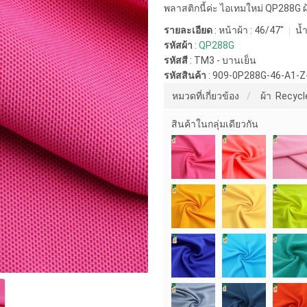
พลาสติกนี้ค่ะ ไอเทมใหม่ QP288G ผ้า
รายละเอียด
: หน้าผ้า : 46/47"
น้ำ
รหัสผ้า
:
QP288G
รหัสสี
:
TM3 - บานเย็น
รหัสสินค้า
:
909-0P288G-46-A1-Z
หมวดที่เกี่ยวข้อง
ผ้า Recycl
สินค้าในกลุ่มเดียวกัน