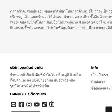
ตลาดผ้าจงสถิตย์พร้อมมอบสิ่งที่ดีที่สุด ให้แก่ลูกค้าเสมอไม่ว่าจะเป็นว
บริการลูกค้า และพร้อมจะให้คำแนะนำตลอดการเลือกซื้อสินค้าของท่าน เ
เพียงแค่ปลายนิ้วที่ให้คุณชอปปิ้ง ได้ทุกที่ทุกเวลา! ตลอด 24 ชั่วโมง
พิเศษรวมทั้งข่าวสารและโปรโมชั่นสุดพิเศษอย่างต่อเนื่อง หากคุณม
บริษัท จงสถิตย์ จำกัด
Info
จำหน่ายผ้ายืด ผ้าพิมพ์ ผ้าไมโคร ทีเค จูติ ผ้าฟลีซ
เกี่ยวกับเรา
ทั้งปลีกและส่ง แบ่งขายยกพับ มีของพร้อมส่ง
ติดต่อเรา
รูดบัตรเครดิตไม่ชาร์จเพิ่ม
ข้อตกลงและเง
Follow us / ติดตามเรา