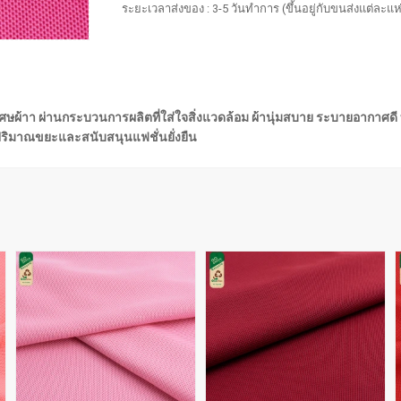
ระยะเวลาส่งของ : 3-5 วันทำการ (ขึ้นอยู่กับขนส่งแต่ละแห
ศษผ้าา ผ่านกระบวนการผลิตที่ใส่ใจสิ่งแวดล้อม ผ้านุ่มสบาย ระบายอากาศดี
ดปริมาณขยะและสนับสนุนแฟชั่นยั่งยืน