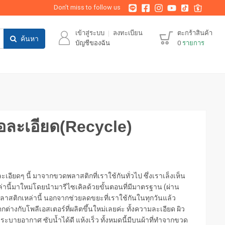
Don’t miss to follow us
เข้าสู่ระบบ
ลงทะเบียน
ตะกร้าสินค้า
ค้นหา
บัญชีของฉัน
0
รายการ
ื้อละเอียด(Recycle)
มๆ ละเอียดๆ นี้ มาจากขวดพลาสติกที่เราใช้กันทั่วไป ซึ่งเราเล็งเห็น
ี้มาใหม่โดยนำมารีไซเคิลด้วยขั้นตอนที่มีมาตรฐาน (ผ่าน
าสติกเหล่านี้ นอกจากช่วยลดขยะที่เราใช้กันในทุกวันแล้ว
ตกต่างกับโพลีเอสเตอร์ที่ผลิตขึ้นใหม่เลยค่ะ ทั้งความละเอียด ผิว
รระบายอากาศ ซับน้ำได้ดี แห้งเร็ว ทั้งหมดนี้มีบนผ้าที่ทำจากขวด