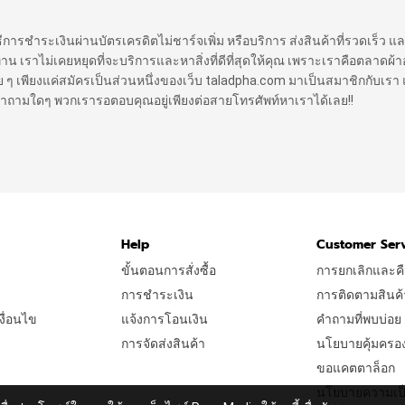
ิธีการชำระเงินผ่านบัตรเครดิตไม่ชาร์จเพิ่ม หรือบริการ ส่งสินค้าที่รวดเร็ว แล
ราไม่เคยหยุดที่จะบริการและหาสิ่งที่ดีที่สุดให้คุณ เพราะเราคือตลาดผ้าออ
 ง่าย ๆ เพียงแค่สมัครเป็นส่วนหนึ่งของเว็บ taladpha.com มาเป็นสมาชิกกับเรา 
ีคำถามใดๆ พวกเรารอตอบคุณอยู่เพียงต่อสายโทรศัพท์หาเราได้เลย!!
Help
Customer Ser
ขั้นตอนการสั่งซื้อ
การยกเลิกและคื
การชำระเงิน
การติดตามสินค้
ื่อนไข
แจ้งการโอนเงิน
คำถามที่พบบ่อย
การจัดส่งสินค้า
นโยบายคุ้มครองผู
ขอแคตตาล็อก
นโยบายความเป็