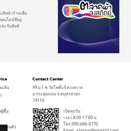
ะมีหน้าร้านเพื่อ
นไลน์ที่อยู่
และรับสิทธิ
vice
Contact Center
นเงิน
99 ม.1 ซ.วัดโพธิ์แจ้ ต.แคราย
อ.กระทุ่มแบน จ.สมุทรสาคร
า
74110
้ซื้อ
เปิดทุกวัน
เวลา 8.00-17.00 น.
โทร 090-686-0770
นส่วนตัว
Email : startup@jongstit.com