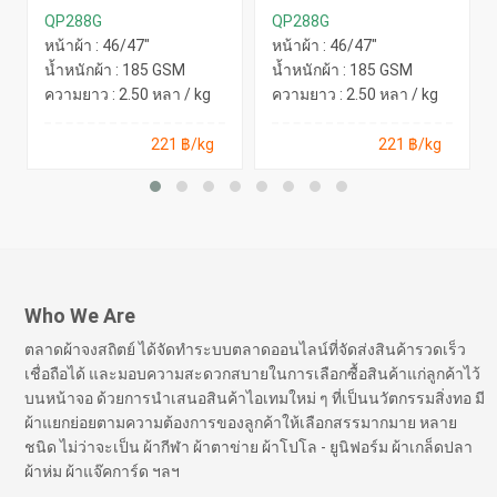
ละเอียด(Recycle)
ละเอียด(Recycle)
QP288G
QP288G
หน้าผ้า : 46/47"
หน้าผ้า : 46/47"
น้ำหนักผ้า : 185 GSM
น้ำหนักผ้า : 185 GSM
ความยาว : 2.50 หลา / kg
ความยาว : 2.50 หลา / kg
221 ฿/kg
221 ฿/kg
Who We Are
ตลาดผ้าจงสถิตย์ ได้จัดทำระบบตลาดออนไลน์ที่จัดส่งสินค้ารวดเร็ว
เชื่อถือได้ และมอบความสะดวกสบายในการเลือกซื้อสินค้าแก่ลูกค้าไว้
บนหน้าจอ ด้วยการนำเสนอสินค้าไอเทมใหม่ ๆ ที่เป็นนวัตกรรมสิ่งทอ มี
ผ้าแยกย่อยตามความต้องการของลูกค้าให้เลือกสรรมากมาย หลาย
ชนิด ไม่ว่าจะเป็น ผ้ากีฬา ผ้าตาข่าย ผ้าโปโล - ยูนิฟอร์ม ผ้าเกล็ดปลา
ผ้าห่ม ผ้าแจ๊คการ์ด ฯลฯ