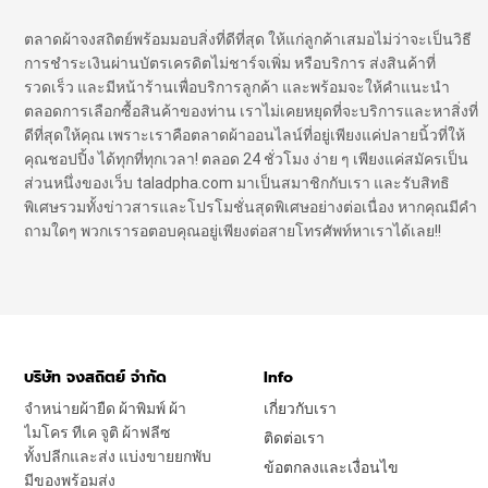
ตลาดผ้าจงสถิตย์พร้อมมอบสิ่งที่ดีที่สุด ให้แก่ลูกค้าเสมอไม่ว่าจะเป็นวิธี
การชำระเงินผ่านบัตรเครดิตไม่ชาร์จเพิ่ม หรือบริการ ส่งสินค้าที่
รวดเร็ว และมีหน้าร้านเพื่อบริการลูกค้า และพร้อมจะให้คำแนะนำ
ตลอดการเลือกซื้อสินค้าของท่าน เราไม่เคยหยุดที่จะบริการและหาสิ่งที่
ดีที่สุดให้คุณ เพราะเราคือตลาดผ้าออนไลน์ที่อยู่เพียงแค่ปลายนิ้วที่ให้
คุณชอปปิ้ง ได้ทุกที่ทุกเวลา! ตลอด 24 ชั่วโมง ง่าย ๆ เพียงแค่สมัครเป็น
ส่วนหนึ่งของเว็บ taladpha.com มาเป็นสมาชิกกับเรา และรับสิทธิ
พิเศษรวมทั้งข่าวสารและโปรโมชั่นสุดพิเศษอย่างต่อเนื่อง หากคุณมีคำ
ถามใดๆ พวกเรารอตอบคุณอยู่เพียงต่อสายโทรศัพท์หาเราได้เลย!!
บริษัท จงสถิตย์ จำกัด
Info
จำหน่ายผ้ายืด ผ้าพิมพ์ ผ้า
เกี่ยวกับเรา
ไมโคร ทีเค จูติ ผ้าฟลีซ
ติดต่อเรา
ทั้งปลีกและส่ง แบ่งขายยกพับ
ข้อตกลงและเงื่อนไข
มีของพร้อมส่ง