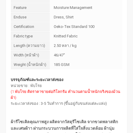
Feature
Moisture Management
Enduse
Dress, Shirt
Certification
Oeko-Tex Standard 100
Fabric type
Knitted Fabric
Length (ความยาว)
2.50 หลา / kg
Width (หน้าผ้า)
46/47"
Weight (น้ำหนักผ้า)
185 GSM
บรรจุภัณฑ์และระยะเวลาส่งของ
หน่วยขาย : พับโรย
(1 พับโรย คิดราคาขายต่อกิโลกรัม คำนวนตามน้ำหนักจริงของม้วน
ผ้า)
ระยะเวลาส่งของ : 3-5 วันทำการ (ขึ้นอยู่กับขนส่งแต่ละแห่ง)
ผ้ารีไซเคิลคุณภาพสูง ผลิตจากวัสดุรีไซเคิล จากขวดพลาสติก
และเศษผ้าา ผ่านกระบวนการผลิตที่ใส่ใจสิ่งแวดล้อม ผ้านุ่ม