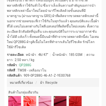
เชื่อหรือไม่ว่าผ้าที่เราเห็นเนื้อนุ่มๆ ละเอียดๆ นี้ มาจากขวด
พลาสติกที่เราใช้กันทั่วไป ซึ่งเราเล็งเห็นความสำคัญของการนำ
พลาสติกเหล่านี้มาใหม่โดยนำมารีไซเคิลด้วยขั้นตอนที่มี
มาตรฐาน (ผ่านมาตรฐาน GRS) ผ้าที่ผลิตจากขวดพลาสติกเหล่านี้
นอกจากช่วยลดขยะที่เราใช้กันในทุกวันแล้ว คุณสมบัติและเนื้อผ้า
ที่ได้ แทบไม่แตกต่างกับโพลีเอสเตอร์ที่ผลิตขึ้นใหม่เลยค่ะ ทั้งความ
ละเอียด ผิวสัมผัสที่นุ่มลื่น และคุณสมบัติในการระบายอากาศ ซับ
น้ำได้ดี แห้งเร็ว ทั้งหมดนี้มีบนผ้าที่ทำจากขวดพลาสติกนี้ค่ะ ไอเทม
ใหม่ QP288G ผ้าจูติเนื้อไมโครที่ทำจากเส้นใยรีไซเคิล รักษ์โลก
ใช้ผ้ารีไซเคิล
รายละเอียด
: หน้าผ้า : 46/47"
น้ำหนักผ้า :
185 GSM
ความ
ยาว :
2.50 หลา / kg
รหัสผ้า
:
QP288G
รหัสสี
:
TM38 - เหลืองนาโน
รหัสสินค้า
:
909-0P288G-46-A1-Z-YE00768
หมวดที่เกี่ยวข้อง
ผ้า Recycle
สินค้าในกลุ่มเดียวกัน