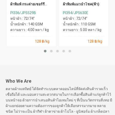
ผ้าพิมพ์ กระต่ายเชอร์รี่
ผ้าพิมพ์แมวนำโชค(ฟ้า)
(ส้ม)
PI336/JP5529B
PI394/JP5630E
หน้าผ้า : 72/74"
หน้าผ้า : 72/74"
น้ำหนักผ้า : 140 GSM
น้ำหนักผ้า : 110 GSM
ความยาว : 4.00 หลา / kg
ความยาว : 5.00 หลา / kg
128 ฿/kg
128 ฿/kg
Who We Are
ตลาดผ้าจงสถิตย์ ได้จัดทำระบบตลาดออนไลน์ที่จัดส่งสินค้ารวดเร็ว
เชื่อถือได้ และมอบความสะดวกสบายในการเลือกซื้อสินค้าแก่ลูกค้าไว้
บนหน้าจอ ด้วยการนำเสนอสินค้าไอเทมใหม่ ๆ ที่เป็นนวัตกรรมสิ่งทอ มี
ผ้าแยกย่อยตามความต้องการของลูกค้าให้เลือกสรรมากมาย หลาย
ชนิด ไม่ว่าจะเป็น ผ้ากีฬา ผ้าตาข่าย ผ้าโปโล - ยูนิฟอร์ม ผ้าเกล็ดปลา