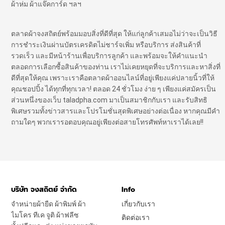
ผ้าห่ม ผ้าแจ๊คการ์ด ฯลฯ
ตลาดผ้าจงสถิตย์พร้อมมอบสิ่งที่ดีที่สุด ให้แก่ลูกค้าเสมอไม่ว่าจะเป็นวิธี
การชำระเงินผ่านบัตรเครดิตไม่ชาร์จเพิ่ม หรือบริการ ส่งสินค้าที่
รวดเร็ว และมีหน้าร้านเพื่อบริการลูกค้า และพร้อมจะให้คำแนะนำ
ตลอดการเลือกซื้อสินค้าของท่าน เราไม่เคยหยุดที่จะบริการและหาสิ่งที่
ดีที่สุดให้คุณ เพราะเราคือตลาดผ้าออนไลน์ที่อยู่เพียงแค่ปลายนิ้วที่ให้
คุณชอปปิ้ง ได้ทุกที่ทุกเวลา! ตลอด 24 ชั่วโมง ง่าย ๆ เพียงแค่สมัครเป็น
ส่วนหนึ่งของเว็บ taladpha.com มาเป็นสมาชิกกับเรา และรับสิทธิ
พิเศษรวมทั้งข่าวสารและโปรโมชั่นสุดพิเศษอย่างต่อเนื่อง หากคุณมีคำ
ถามใดๆ พวกเรารอตอบคุณอยู่เพียงต่อสายโทรศัพท์หาเราได้เลย!!
บริษัท จงสถิตย์ จำกัด
Info
จำหน่ายผ้ายืด ผ้าพิมพ์ ผ้า
เกี่ยวกับเรา
ไมโคร ทีเค จูติ ผ้าฟลีซ
ติดต่อเรา