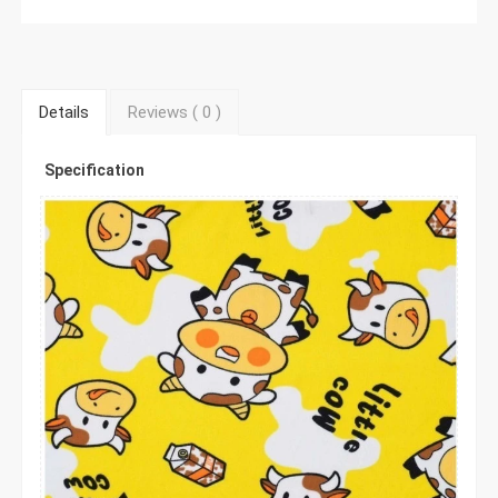
Details
Reviews (
0
)
Specification