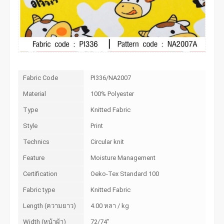
Fabric Code
PI336/NA2007
Material
100% Polyester
Type
Knitted Fabric
Style
Print
Technics
Circular knit
Feature
Moisture Management
Certification
Oeko-Tex Standard 100
Fabric type
Knitted Fabric
Length (ความยาว)
4.00 หลา / kg
Width (หน้าผ้า)
72/74"