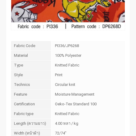
Fabric Code
PI336/JP6268
Material
100% Polyester
Type
Knitted Fabric
Style
Print
Technics
Circular knit
Feature
Moisture Management
Certification
Oeko-Tex Standard 100
Fabric type
Knitted Fabric
Length (ความยาว)
4.00 หลา / kg
Width (หน้าผ้า)
72/74"