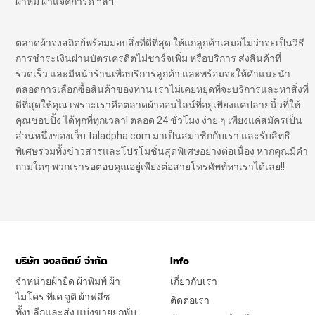
ผ้าห่ม ผ้าแจ๊คการ์ด ฯลฯ
ตลาดผ้าจงสถิตย์พร้อมมอบสิ่งที่ดีที่สุด ให้แก่ลูกค้าเสมอไม่ว่าจะเป็นวิธี
การชำระเงินผ่านบัตรเครดิตไม่ชาร์จเพิ่ม หรือบริการ ส่งสินค้าที่
รวดเร็ว และมีหน้าร้านเพื่อบริการลูกค้า และพร้อมจะให้คำแนะนำ
ตลอดการเลือกซื้อสินค้าของท่าน เราไม่เคยหยุดที่จะบริการและหาสิ่งที่
ดีที่สุดให้คุณ เพราะเราคือตลาดผ้าออนไลน์ที่อยู่เพียงแค่ปลายนิ้วที่ให้
คุณชอปปิ้ง ได้ทุกที่ทุกเวลา! ตลอด 24 ชั่วโมง ง่าย ๆ เพียงแค่สมัครเป็น
ส่วนหนึ่งของเว็บ taladpha.com มาเป็นสมาชิกกับเรา และรับสิทธิ
พิเศษรวมทั้งข่าวสารและโปรโมชั่นสุดพิเศษอย่างต่อเนื่อง หากคุณมีคำ
ถามใดๆ พวกเรารอตอบคุณอยู่เพียงต่อสายโทรศัพท์หาเราได้เลย!!
บริษัท จงสถิตย์ จำกัด
Info
จำหน่ายผ้ายืด ผ้าพิมพ์ ผ้า
เกี่ยวกับเรา
ไมโคร ทีเค จูติ ผ้าฟลีซ
ติดต่อเรา
ทั้งปลีกและส่ง แบ่งขายยกพับ