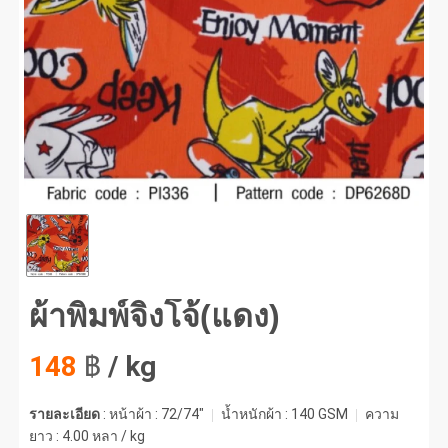
พิมพ์จิงโจ้(แดง) #1
ผ้าพิมพ์จิงโจ้(แดง)
148
฿
/ kg
รายละเอียด
: หน้าผ้า : 72/74"
น้ำหนักผ้า :
140 GSM
ความ
ยาว :
4.00 หลา / kg