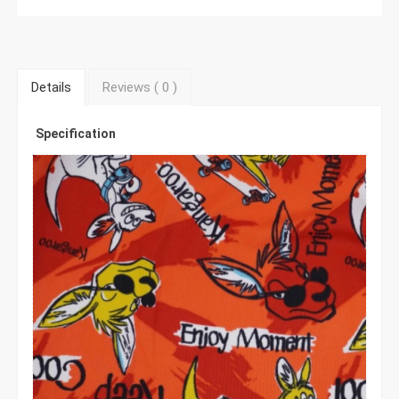
Details
Reviews (
0
)
Specification