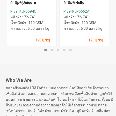
ผ้าพิมพ์ Unicorn
ผ้าพิมพ์ Hello
เรนโบว์(เหลือง)
Cactus(เหลือง)
PI394/JP5594C
PI394/JP5662A
หน้าผ้า : 72/74"
หน้าผ้า : 72/74"
น้ำหนักผ้า : 110 GSM
น้ำหนักผ้า : 110 GSM
ความยาว : 5.00 หลา / kg
ความยาว : 5.00 หลา / kg
128 ฿/kg
128 ฿/kg
Who We Are
ตลาดผ้าจงสถิตย์ ได้จัดทำระบบตลาดออนไลน์ที่จัดส่งสินค้ารวดเร็ว
เชื่อถือได้ และมอบความสะดวกสบายในการเลือกซื้อสินค้าแก่ลูกค้าไว้
บนหน้าจอ ด้วยการนำเสนอสินค้าไอเทมใหม่ ๆ ที่เป็นนวัตกรรมสิ่งทอ มี
ผ้าแยกย่อยตามความต้องการของลูกค้าให้เลือกสรรมากมาย หลาย
ชนิด ไม่ว่าจะเป็น ผ้ากีฬา ผ้าตาข่าย ผ้าโปโล - ยูนิฟอร์ม ผ้าเกล็ดปลา