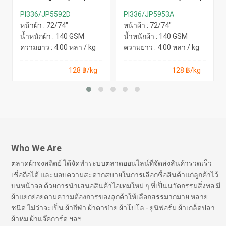
PI336/JP5592D
PI336/JP5953A
หน้าผ้า : 72/74"
หน้าผ้า : 72/74"
น้ำหนักผ้า : 140 GSM
น้ำหนักผ้า : 140 GSM
ความยาว : 4.00 หลา / kg
ความยาว : 4.00 หลา / kg
128 ฿/kg
128 ฿/kg
Who We Are
ตลาดผ้าจงสถิตย์ ได้จัดทำระบบตลาดออนไลน์ที่จัดส่งสินค้ารวดเร็ว
เชื่อถือได้ และมอบความสะดวกสบายในการเลือกซื้อสินค้าแก่ลูกค้าไว้
บนหน้าจอ ด้วยการนำเสนอสินค้าไอเทมใหม่ ๆ ที่เป็นนวัตกรรมสิ่งทอ มี
ผ้าแยกย่อยตามความต้องการของลูกค้าให้เลือกสรรมากมาย หลาย
ชนิด ไม่ว่าจะเป็น ผ้ากีฬา ผ้าตาข่าย ผ้าโปโล - ยูนิฟอร์ม ผ้าเกล็ดปลา
ผ้าห่ม ผ้าแจ๊คการ์ด ฯลฯ