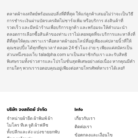
ตลาดผ้าจงสถิตย์พร้อมมอบสิ่งที่ดีที่สุด ให้แก่ลูกค้าเสมอไม่ว่าจะเป็นวิธี
การชำระเงินผ่านบัตรเครดิตไม่ชาร์จเพิ่ม หรือบริการ ส่งสินค้าที่
รวดเร็ว และมีหน้าร้านเพื่อบริการลูกค้า และพร้อมจะให้คำแนะนำ
ตลอดการเลือกซื้อสินค้าของท่าน เราไม่เคยหยุดที่จะบริการและหาสิ่งที่
ดีที่สุดให้คุณ เพราะเราคือตลาดผ้าออนไลน์ที่อยู่เพียงแค่ปลายนิ้วที่ให้
คุณชอปปิ้ง ได้ทุกที่ทุกเวลา! ตลอด 24 ชั่วโมง ง่าย ๆ เพียงแค่สมัครเป็น
ส่วนหนึ่งของเว็บ taladpha.com มาเป็นสมาชิกกับเรา และรับสิทธิ
พิเศษรวมทั้งข่าวสารและโปรโมชั่นสุดพิเศษอย่างต่อเนื่อง หากคุณมีคำ
ถามใดๆ พวกเรารอตอบคุณอยู่เพียงต่อสายโทรศัพท์หาเราได้เลย!!
บริษัท จงสถิตย์ จำกัด
Info
จำหน่ายผ้ายืด ผ้าพิมพ์ ผ้า
เกี่ยวกับเรา
ไมโคร ทีเค จูติ ผ้าฟลีซ
ติดต่อเรา
ทั้งปลีกและส่ง แบ่งขายยกพับ
ข้อตกลงและเงื่อนไข