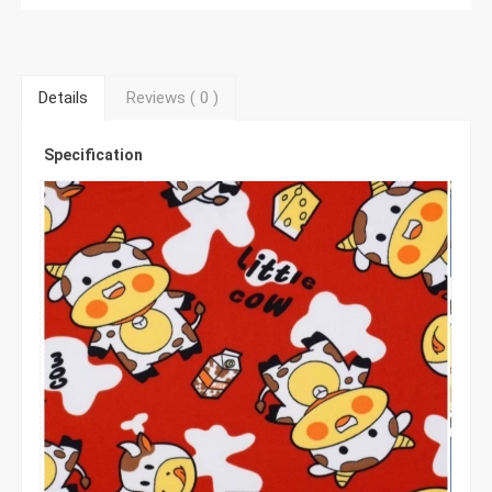
Details
Reviews (
0
)
Specification