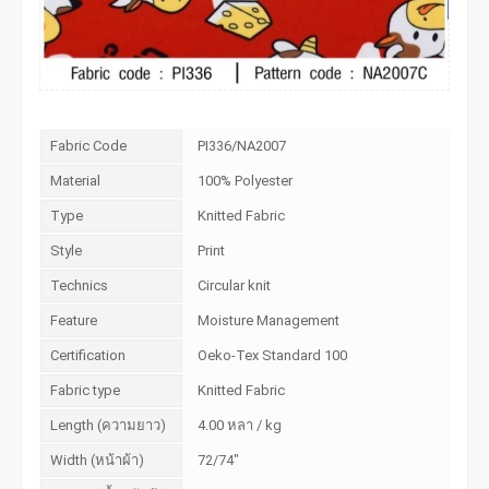
Fabric Code
PI336/NA2007
Material
100% Polyester
Type
Knitted Fabric
Style
Print
Technics
Circular knit
Feature
Moisture Management
Certification
Oeko-Tex Standard 100
Fabric type
Knitted Fabric
Length (ความยาว)
4.00 หลา / kg
Width (หน้าผ้า)
72/74"