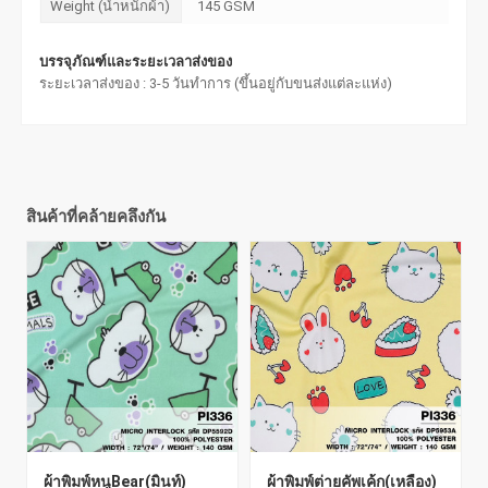
Weight (น้ำหนักผ้า)
145 GSM
บรรจุภัณฑ์และระยะเวลาส่งของ
ระยะเวลาส่งของ : 3-5 วันทำการ (ขึ้นอยู่กับขนส่งแต่ละแห่ง)
สินค้าที่คล้ายคลึงกัน
ผ้าพิมพ์หนูBear(มิ้นท์)
ผ้าพิมพ์ต่ายคัพเค้ก(เหลือง)