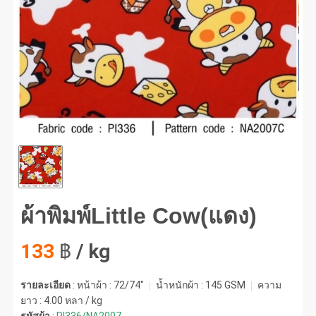
พิมพ์Little Cow(แดง) #1
ผ้าพิมพ์Little Cow(แดง)
133
฿
/ kg
รายละเอียด
: หน้าผ้า : 72/74"
น้ำหนักผ้า :
145 GSM
ความ
ยาว :
4.00 หลา / kg