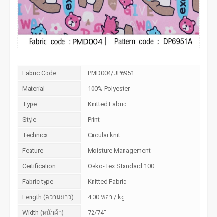
Fabric Code
PMD004/JP6951
Material
100% Polyester
Type
Knitted Fabric
Style
Print
Technics
Circular knit
Feature
Moisture Management
Certification
Oeko-Tex Standard 100
Fabric type
Knitted Fabric
Length (ความยาว)
4.00 หลา / kg
Width (หน้าผ้า)
72/74"