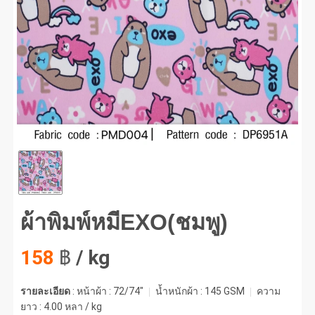
พิมพ์หมีEXO(ชมพู) #1
ผ้าพิมพ์หมีEXO(ชมพู)
158
฿
/ kg
รายละเอียด
: หน้าผ้า : 72/74"
น้ำหนักผ้า :
145 GSM
ความ
ยาว :
4.00 หลา / kg