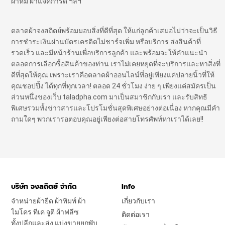
ผ้าห่ม ผ้าแจ๊คการ์ด ฯลฯ
ตลาดผ้าจงสถิตย์พร้อมมอบสิ่งที่ดีที่สุด ให้แก่ลูกค้าเสมอไม่ว่าจะเป็นวิธี
การชำระเงินผ่านบัตรเครดิตไม่ชาร์จเพิ่ม หรือบริการ ส่งสินค้าที่
รวดเร็ว และมีหน้าร้านเพื่อบริการลูกค้า และพร้อมจะให้คำแนะนำ
ตลอดการเลือกซื้อสินค้าของท่าน เราไม่เคยหยุดที่จะบริการและหาสิ่งที่
ดีที่สุดให้คุณ เพราะเราคือตลาดผ้าออนไลน์ที่อยู่เพียงแค่ปลายนิ้วที่ให้
คุณชอปปิ้ง ได้ทุกที่ทุกเวลา! ตลอด 24 ชั่วโมง ง่าย ๆ เพียงแค่สมัครเป็น
ส่วนหนึ่งของเว็บ taladpha.com มาเป็นสมาชิกกับเรา และรับสิทธิ
พิเศษรวมทั้งข่าวสารและโปรโมชั่นสุดพิเศษอย่างต่อเนื่อง หากคุณมีคำ
ถามใดๆ พวกเรารอตอบคุณอยู่เพียงต่อสายโทรศัพท์หาเราได้เลย!!
บริษัท จงสถิตย์ จำกัด
Info
จำหน่ายผ้ายืด ผ้าพิมพ์ ผ้า
เกี่ยวกับเรา
ไมโคร ทีเค จูติ ผ้าฟลีซ
ติดต่อเรา
ทั้งปลีกและส่ง แบ่งขายยกพับ