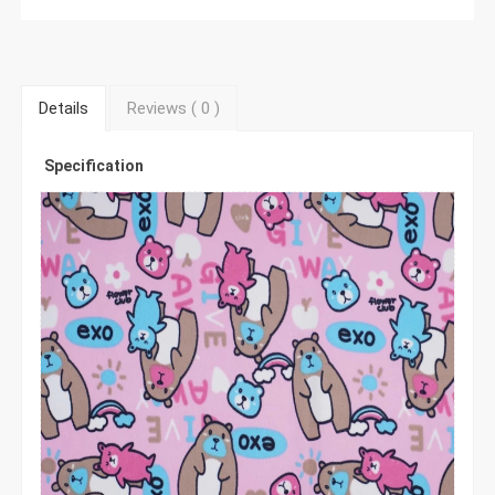
Details
Reviews (
0
)
Specification