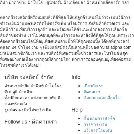
กีฬา ผ้าตาข่าย ผ้าโปโล - ยูนิฟอร์ม ผ้าเกล็ดปลา ผ้าห่ม ผ้าแจ๊คการ์ด ฯลฯ
ตลาดผ้าจงสถิตย์พร้อมมอบสิ่งที่ดีที่สุด ให้แก่ลูกค้าเสมอไม่ว่าจะเป็นวิธีการ
ชำระเงินผ่านบัตรเครดิตไม่ชาร์จเพิ่ม หรือบริการ ส่งสินค้าที่รวดเร็ว และ
มีหน้าร้านเพื่อบริการลูกค้า และพร้อมจะให้คำแนะนำตลอดการเลือกซื้อ
สินค้าของท่าน เราไม่เคยหยุดที่จะบริการและหาสิ่งที่ดีที่สุดให้คุณ เพราะเรา
คือตลาดผ้าออนไลน์ที่อยู่เพียงแค่ปลายนิ้วที่ให้คุณชอปปิ้ง ได้ทุกที่ทุกเวลา!
ตลอด 24 ชั่วโมง ง่าย ๆ เพียงแค่สมัครเป็นส่วนหนึ่งของเว็บ taladpha.com
มาเป็นสมาชิกกับเรา และรับสิทธิพิเศษรวมทั้งข่าวสารและโปรโมชั่นสุด
พิเศษอย่างต่อเนื่อง หากคุณมีคำถามใดๆ พวกเรารอตอบคุณอยู่เพียงต่อสาย
โทรศัพท์หาเราได้เลย!!
บริษัท จงสถิตย์ จำกัด
Info
จำหน่ายผ้ายืด ผ้าพิมพ์ ผ้าไมโคร
เกี่ยวกับเรา
ทีเค จูติ ผ้าฟลีซ
ติดต่อเรา
ทั้งปลีกและส่ง แบ่งขายยกพับ มี
ข้อตกลงและเงื่อนไข
ของพร้อมส่ง
Help
รูดบัตรเครดิตไม่ชาร์จเพิ่ม
ขั้นตอนการสั่งซื้อ
Follow us / ติดตามเรา
การชำระเงิน
แจ้งการโอนเงิน