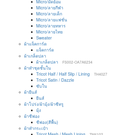
Micro/มัดย้อม
Micro/ลายกีฬา
Micro/ลายเด็ก
Micro/ลายแฟชั่น
Micro/ลายทหาร
Micro/ลายไทย
Sweater
ผ้าแจ็คการ์ด
แจ็คการ์ด
ผ้าเกล็ดปลา
ผ้าเกล็ดปลา
FS002-OA7A6234
ผ้าทำชุดชั้นใน
Tricot Half / Half Slip / Lining
TH4027
Tricot Satin / Dazzle
ซับใน
ผ้ายีนส์
ยีนส์
ผ้าโปร่ง/ผ้ามุ้ง/ผ้าซีทรู
มุ้ง
ผ้าชีฟอง
ชีฟอง(สีพื้น)
ผ้าทำกระเป๋า
Tricot Mesh / Mesh Lining
TM4102