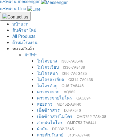
แชทผ่าน messenger
แชทผ่าน Line
หน้าแรก
สินค้ามาใหม่
All Products
ผ้าห่มโรงงาน
หมวดสินค้า
ผ้ากีฬา
ไมโครบาง
I380-7A8546
ไมโครเรียบ
I336-7A8438
ไมโครหนา
I396-7A6G435
ไมโครละเอียด
QI314-7A0438
ไมโครตัวยู
QU6-7A8446
ดาวกระจาย
AQ962
ดาวกระจายไมโคร
QAQ894
สอยดาว
MD452-A8440
เม็ดข้าวสาร
DJ-A7540
เม็ดข้าวสารไมโคร
QMD752-7A8438
สายฝนไมโคร
QMD753-7A8441
ผ้ามัน
DD332-7545
สายฟ้า,รันเวย์
J131-AJ7440