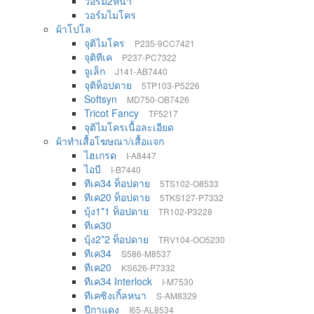
วอร์ม2หน้า
วอร์มไมโคร
ผ้าโปโล
จุติไมโคร
P235-9CC7421
จุติทีเค
P237-PC7322
จูเล็ก
J141-AB7440
จุติท็อปดาย
5TP103-P5226
Softsyn
MD750-OB7426
Tricot Fancy
TF5217
จุติไมโครเนื้อละเอียด
ผ้าทำเสื้อโฆษณา/เสื้อแจก
ไฮเกรด
I-A8447
ไอบี
I-B7440
ทีเค34 ท็อปดาย
5TS102-O8533
ทีเค20 ท็อปดาย
5TKS127-P7332
บุ้ง1*1 ท็อปดาย
TR102-P3228
ทีเค30
บุ้ง2*2 ท็อปดาย
TRV104-OO5230
ทีเค34
S586-M8537
ทีเค20
KS626-P7332
ทีเค34 Interlock
I-M7530
ทีเคซิงเกิ้ลหนา
S-AM8329
ปีกาแดง
I65-AL8534