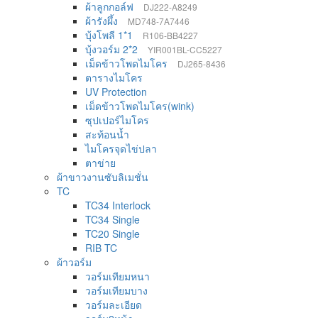
ผ้าลูกกอล์ฟ
DJ222-A8249
ผ้ารังผึ้ง
MD748-7A7446
บุ้งโพลี 1*1
R106-BB4227
บุ้งวอร์ม 2*2
YIR001BL-CC5227
เม็ดข้าวโพดไมโคร
DJ265-8436
ตารางไมโคร
UV Protection
เม็ดข้าวโพดไมโคร(wink)
ซุปเปอร์ไมโคร
สะท้อนน้ำ
ไมโครจุดไข่ปลา
ตาข่าย
ผ้าขาวงานซับลิเมชั่น
TC
TC34 Interlock
TC34 Single
TC20 Single
RIB TC
ผ้าวอร์ม
วอร์มเทียมหนา
วอร์มเทียมบาง
วอร์มละเอียด