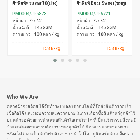
ผ้าพิมพ์สวนดอกไม้(ม่วง)
ผ้าพิมพ์ Bear Sweet(ชมพู)
PMD004/JP6873
PMD004/JP6721
หน้าผ้า : 72/74"
หน้าผ้า : 72/74"
น้ำหนักผ้า : 145 GSM
น้ำหนักผ้า : 145 GSM
ความยาว : 4.00 หลา / kg
ความยาว : 4.00 หลา / kg
158 ฿/kg
158 ฿/kg
Who We Are
ตลาดผ้าจงสถิตย์ ได้จัดทำระบบตลาดออนไลน์ที่จัดส่งสินค้ารวดเร็ว
เชื่อถือได้ และมอบความสะดวกสบายในการเลือกซื้อสินค้าแก่ลูกค้าไว้
บนหน้าจอ ด้วยการนำเสนอสินค้าไอเทมใหม่ ๆ ที่เป็นนวัตกรรมสิ่งทอ มี
ผ้าแยกย่อยตามความต้องการของลูกค้าให้เลือกสรรมากมาย หลาย
ชนิด ไม่ว่าจะเป็น ผ้ากีฬา ผ้าตาข่าย ผ้าโปโล - ยูนิฟอร์ม ผ้าเกล็ดปลา