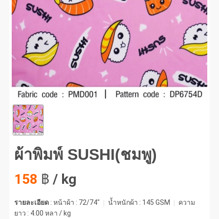
พิมพ์ SUSHI(ชมพู) #1
ผ้าพิมพ์ SUSHI(ชมพู)
158
฿
/ kg
รายละเอียด
: หน้าผ้า : 72/74"
น้ำหนักผ้า :
145 GSM
ความ
ยาว :
4.00 หลา / kg