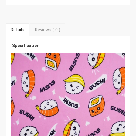
Details
Reviews (
0
)
Specification