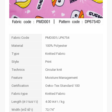
Fabric Code
PMD001/JP6754
Material
100% Polyester
Type
Knitted Fabric
Style
Print
Technics
Circular knit
Feature
Moisture Management
Certification
Oeko-Tex Standard 100
Fabric type
Knitted Fabric
Length (ความยาว)
4.00 หลา / kg
Width (หน้าผ้า)
72/74"