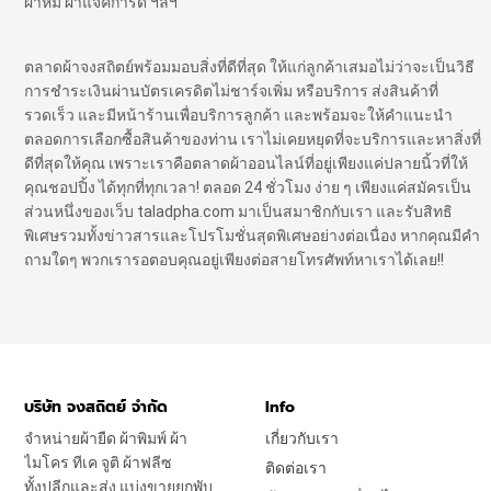
ผ้าห่ม ผ้าแจ๊คการ์ด ฯลฯ
ตลาดผ้าจงสถิตย์พร้อมมอบสิ่งที่ดีที่สุด ให้แก่ลูกค้าเสมอไม่ว่าจะเป็นวิธี
การชำระเงินผ่านบัตรเครดิตไม่ชาร์จเพิ่ม หรือบริการ ส่งสินค้าที่
รวดเร็ว และมีหน้าร้านเพื่อบริการลูกค้า และพร้อมจะให้คำแนะนำ
ตลอดการเลือกซื้อสินค้าของท่าน เราไม่เคยหยุดที่จะบริการและหาสิ่งที่
ดีที่สุดให้คุณ เพราะเราคือตลาดผ้าออนไลน์ที่อยู่เพียงแค่ปลายนิ้วที่ให้
คุณชอปปิ้ง ได้ทุกที่ทุกเวลา! ตลอด 24 ชั่วโมง ง่าย ๆ เพียงแค่สมัครเป็น
ส่วนหนึ่งของเว็บ taladpha.com มาเป็นสมาชิกกับเรา และรับสิทธิ
พิเศษรวมทั้งข่าวสารและโปรโมชั่นสุดพิเศษอย่างต่อเนื่อง หากคุณมีคำ
ถามใดๆ พวกเรารอตอบคุณอยู่เพียงต่อสายโทรศัพท์หาเราได้เลย!!
บริษัท จงสถิตย์ จำกัด
Info
จำหน่ายผ้ายืด ผ้าพิมพ์ ผ้า
เกี่ยวกับเรา
ไมโคร ทีเค จูติ ผ้าฟลีซ
ติดต่อเรา
ทั้งปลีกและส่ง แบ่งขายยกพับ