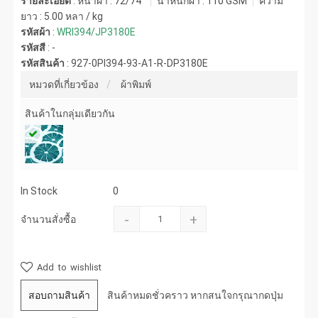
รายละเอียด
: หน้าผ้า : 72/74"
น้ำหนักผ้า :
110 GSM
ความ
ยาว :
5.00 หลา / kg
รหัสผ้า
:
WRI394/JP3180E
รหัสสี
:
-
รหัสสินค้า
:
927-0PI394-93-A1-R-DP3180E
หมวดที่เกี่ยวข้อง
ผ้าพิมพ์
สินค้าในกลุ่มเดียวกัน
In Stock
0
-
+
จำนวนสั่งซื้อ
Add to wishlist
สอบถามสินค้า
สินค้าหมดชั่วคราว หากสนใจกรุณากดปุ่ม