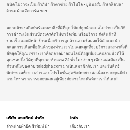
ชนิด ไม่ว่าจะเป็น ผ้ากีฬา ผ้าตาข่าย ผ้าโปโล - ยูนิฟอร์ม ผ้าเกล็ดปลา
ผ้าห่ม ผ้าแจ๊คการ์ด ฯลฯ
ตลาดผ้าจงสถิตย์พร้อมมอบสิ่งที่ดีที่สุด ให้แก่ลูกค้าเสมอไม่ว่าจะเป็นวิธี
การชำระเงินผ่านบัตรเครดิตไม่ชาร์จเพิ่ม หรือบริการ ส่งสินค้าที่
รวดเร็ว และมีหน้าร้านเพื่อบริการลูกค้า และพร้อมจะให้คำแนะนำ
ตลอดการเลือกซื้อสินค้าของท่าน เราไม่เคยหยุดที่จะบริการและหาสิ่งที่
ดีที่สุดให้คุณ เพราะเราคือตลาดผ้าออนไลน์ที่อยู่เพียงแค่ปลายนิ้วที่ให้
คุณชอปปิ้ง ได้ทุกที่ทุกเวลา! ตลอด 24 ชั่วโมง ง่าย ๆ เพียงแค่สมัครเป็น
ส่วนหนึ่งของเว็บ taladpha.com มาเป็นสมาชิกกับเรา และรับสิทธิ
พิเศษรวมทั้งข่าวสารและโปรโมชั่นสุดพิเศษอย่างต่อเนื่อง หากคุณมีคำ
ถามใดๆ พวกเรารอตอบคุณอยู่เพียงต่อสายโทรศัพท์หาเราได้เลย!!
บริษัท จงสถิตย์ จำกัด
Info
จำหน่ายผ้ายืด ผ้าพิมพ์ ผ้า
เกี่ยวกับเรา