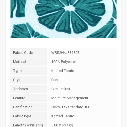
Fabric Code
WRI394/JP3180E
Material
100% Polyester
Type
Knitted Fabric
Style
Print
Technics
Circular knit
Feature
Moisture Management
Certification
Oeko-Tex Standard 100
Fabric type
Knitted Fabric
Length (ความยาว)
5.00 หลา / kg