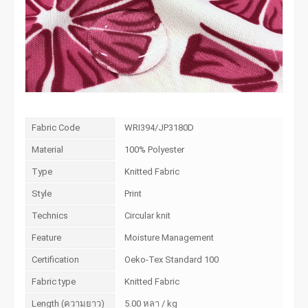
Fabric Code
WRI394/JP3180D
Material
100% Polyester
Type
Knitted Fabric
Style
Print
Technics
Circular knit
Feature
Moisture Management
Certification
Oeko-Tex Standard 100
Fabric type
Knitted Fabric
Length (ความยาว)
5.00 หลา / kg