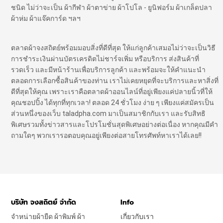
ชนิด ไม่ว่าจะเป็น ผ้ากีฬา ผ้าตาข่าย ผ้าโปโล - ยูนิฟอร์ม ผ้าเกล็ดปลา
ผ้าห่ม ผ้าแจ๊คการ์ด ฯลฯ
ตลาดผ้าจงสถิตย์พร้อมมอบสิ่งที่ดีที่สุด ให้แก่ลูกค้าเสมอไม่ว่าจะเป็นวิธี
การชำระเงินผ่านบัตรเครดิตไม่ชาร์จเพิ่ม หรือบริการ ส่งสินค้าที่
รวดเร็ว และมีหน้าร้านเพื่อบริการลูกค้า และพร้อมจะให้คำแนะนำ
ตลอดการเลือกซื้อสินค้าของท่าน เราไม่เคยหยุดที่จะบริการและหาสิ่งที่
ดีที่สุดให้คุณ เพราะเราคือตลาดผ้าออนไลน์ที่อยู่เพียงแค่ปลายนิ้วที่ให้
คุณชอปปิ้ง ได้ทุกที่ทุกเวลา! ตลอด 24 ชั่วโมง ง่าย ๆ เพียงแค่สมัครเป็น
ส่วนหนึ่งของเว็บ taladpha.com มาเป็นสมาชิกกับเรา และรับสิทธิ
พิเศษรวมทั้งข่าวสารและโปรโมชั่นสุดพิเศษอย่างต่อเนื่อง หากคุณมีคำ
ถามใดๆ พวกเรารอตอบคุณอยู่เพียงต่อสายโทรศัพท์หาเราได้เลย!!
บริษัท จงสถิตย์ จำกัด
Info
จำหน่ายผ้ายืด ผ้าพิมพ์ ผ้า
เกี่ยวกับเรา