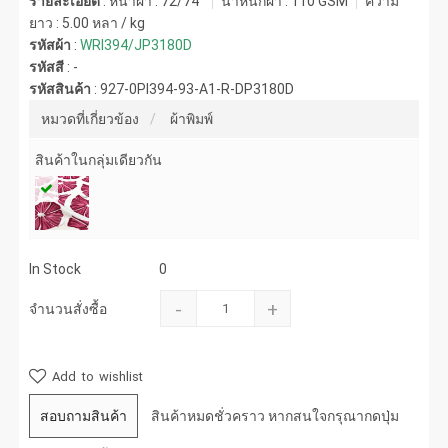
รายละเอียด
: หน้าผ้า : 72/74"
น้ำหนักผ้า :
110 GSM
ความ
ยาว :
5.00 หลา / kg
รหัสผ้า
:
WRI394/JP3180D
รหัสสี
:
-
รหัสสินค้า
:
927-0PI394-93-A1-R-DP3180D
หมวดที่เกี่ยวข้อง
ผ้าพิมพ์
สินค้าในกลุ่มเดียวกัน
In Stock
0
-
+
จำนวนสั่งซื้อ
Add to wishlist
สอบถามสินค้า
สินค้าหมดชั่วคราว หากสนใจกรุณากดปุ่ม