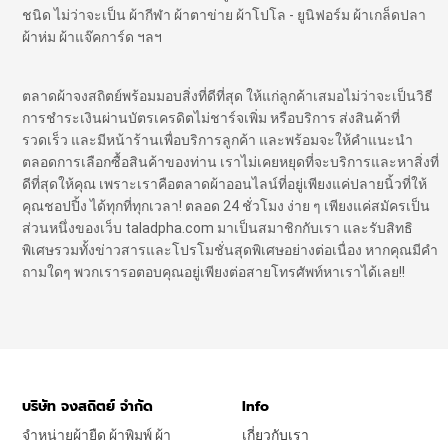
ชนิด ไม่ว่าจะเป็น ผ้ากีฬา ผ้าตาข่าย ผ้าโปโล - ยูนิฟอร์ม ผ้าเกล็ดปลา
ผ้าห่ม ผ้าแจ๊คการ์ด ฯลฯ
ตลาดผ้าจงสถิตย์พร้อมมอบสิ่งที่ดีที่สุด ให้แก่ลูกค้าเสมอไม่ว่าจะเป็นวิธี
การชำระเงินผ่านบัตรเครดิตไม่ชาร์จเพิ่ม หรือบริการ ส่งสินค้าที่
รวดเร็ว และมีหน้าร้านเพื่อบริการลูกค้า และพร้อมจะให้คำแนะนำ
ตลอดการเลือกซื้อสินค้าของท่าน เราไม่เคยหยุดที่จะบริการและหาสิ่งที่
ดีที่สุดให้คุณ เพราะเราคือตลาดผ้าออนไลน์ที่อยู่เพียงแค่ปลายนิ้วที่ให้
คุณชอปปิ้ง ได้ทุกที่ทุกเวลา! ตลอด 24 ชั่วโมง ง่าย ๆ เพียงแค่สมัครเป็น
ส่วนหนึ่งของเว็บ taladpha.com มาเป็นสมาชิกกับเรา และรับสิทธิ
พิเศษรวมทั้งข่าวสารและโปรโมชั่นสุดพิเศษอย่างต่อเนื่อง หากคุณมีคำ
ถามใดๆ พวกเรารอตอบคุณอยู่เพียงต่อสายโทรศัพท์หาเราได้เลย!!
บริษัท จงสถิตย์ จำกัด
Info
จำหน่ายผ้ายืด ผ้าพิมพ์ ผ้า
เกี่ยวกับเรา