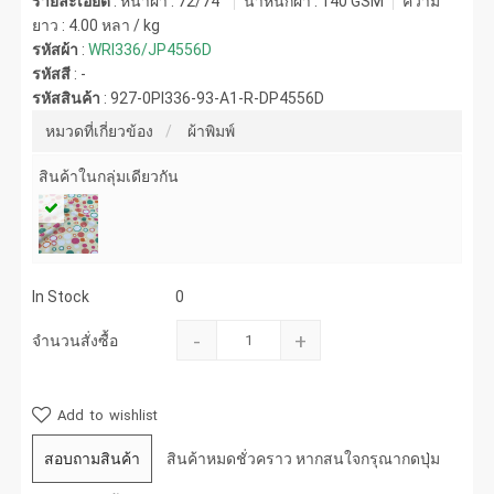
รายละเอียด
: หน้าผ้า : 72/74"
น้ำหนักผ้า :
140 GSM
ความ
ยาว :
4.00 หลา / kg
รหัสผ้า
:
WRI336/JP4556D
รหัสสี
:
-
รหัสสินค้า
:
927-0PI336-93-A1-R-DP4556D
หมวดที่เกี่ยวข้อง
ผ้าพิมพ์
สินค้าในกลุ่มเดียวกัน
In Stock
0
-
+
จำนวนสั่งซื้อ
Add to wishlist
สอบถามสินค้า
สินค้าหมดชั่วคราว หากสนใจกรุณากดปุ่ม