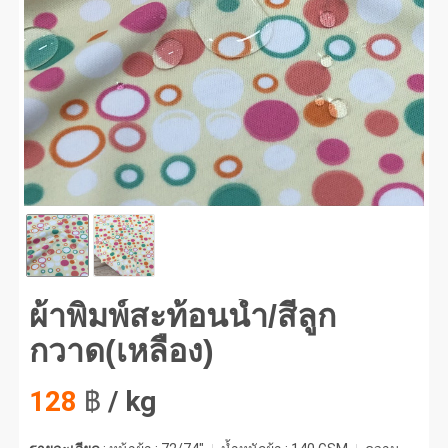
พิมพ์สะท้อนน้ำ/สีลูกกวาด(เหลือง) #1
ผ้าพิมพ์สะท้อนน้ำ/สีลูก
กวาด(เหลือง)
128
฿
/ kg