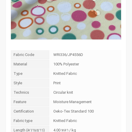
Fabric Code
WRI336/JP4556D
Material
100% Polyester
Type
Knitted Fabric
Style
Print
Technics
Circular knit
Feature
Moisture Management
Certification
Oeko-Tex Standard 100
Fabric type
Knitted Fabric
Length (ความยาว)
4.00 หลา / kg