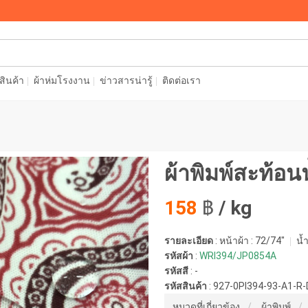
อสินค้า
ผ้าห่มโรงงาน
ข่าวสารน่ารู้
ติดต่อเรา
ผ้าพิมพ์สะท้อนน
158
฿
/ kg
รายละเอียด
: หน้าผ้า : 72/74"
น้ำ
รหัสผ้า
:
WRI394/JP0854A
รหัสสี
:
-
รหัสสินค้า
:
927-0PI394-93-A1-R
หมวดที่เกี่ยวข้อง
ผ้าพิมพ์