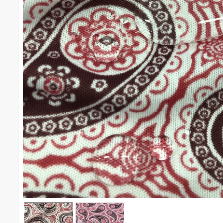
พิมพ์สะท้อนน้ำ/ลูกน้ำ(เลือดหมู) #1