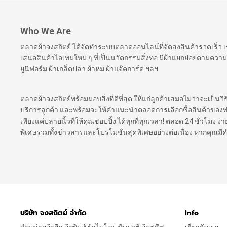
Who We Are
ตลาดผ้าจงสถิตย์ ได้จัดทำระบบตลาดออนไลน์ที่จัดส่งสินค้ารวดเร็ว
เสนอสินค้าไอเทมใหม่ ๆ ที่เป็นนวัตกรรมสิ่งทอ มีผ้าแยกย่อยตามความ
ยูนิฟอร์ม ผ้าเกล็ดปลา ผ้าห่ม ผ้าแจ๊คการ์ด ฯลฯ
ตลาดผ้าจงสถิตย์พร้อมมอบสิ่งที่ดีที่สุด ให้แก่ลูกค้าเสมอไม่ว่าจะเป็นว
บริการลูกค้า และพร้อมจะให้คำแนะนำตลอดการเลือกซื้อสินค้าของท่าน เ
เพียงแค่ปลายนิ้วที่ให้คุณชอปปิ้ง ได้ทุกที่ทุกเวลา! ตลอด 24 ชั่วโมง
พิเศษรวมทั้งข่าวสารและโปรโมชั่นสุดพิเศษอย่างต่อเนื่อง หากคุณม
บริษัท จงสถิตย์ จำกัด
Info