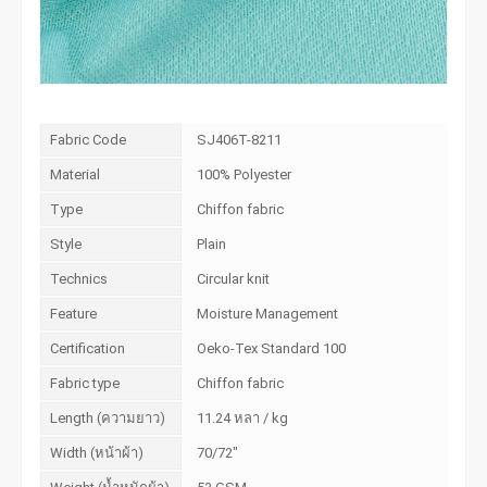
Fabric Code
SJ406T-8211
Material
100% Polyester
Type
Chiffon fabric
Style
Plain
Technics
Circular knit
Feature
Moisture Management
Certification
Oeko-Tex Standard 100
Fabric type
Chiffon fabric
Length (ความยาว)
11.24 หลา / kg
Width (หน้าผ้า)
70/72"