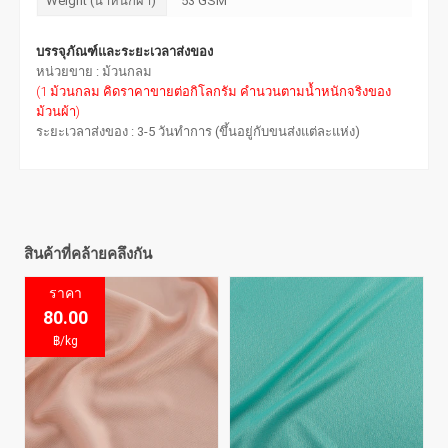
Weight (น้ำหนักผ้า)
53 GSM
บรรจุภัณฑ์และระยะเวลาส่งของ
หน่วยขาย : ม้วนกลม
(1 ม้วนกลม คิดราคาขายต่อกิโลกรัม คำนวนตามน้ำหนักจริงของ
ม้วนผ้า)
ระยะเวลาส่งของ : 3-5 วันทำการ (ขึ้นอยู่กับขนส่งแต่ละแห่ง)
สินค้าที่คล้ายคลึงกัน
ประหยัด
ราคา
80.00
20.00
฿/kg
฿/kg