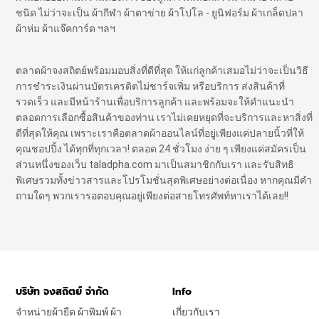
ชนิด ไม่ว่าจะเป็น ผ้ากีฬา ผ้าตาข่าย ผ้าโปโล - ยูนิฟอร์ม ผ้าเกล็ดปลา
ผ้าห่ม ผ้าแจ๊คการ์ด ฯลฯ
ตลาดผ้าจงสถิตย์พร้อมมอบสิ่งที่ดีที่สุด ให้แก่ลูกค้าเสมอไม่ว่าจะเป็นวิธี
การชำระเงินผ่านบัตรเครดิตไม่ชาร์จเพิ่ม หรือบริการ ส่งสินค้าที่
รวดเร็ว และมีหน้าร้านเพื่อบริการลูกค้า และพร้อมจะให้คำแนะนำ
ตลอดการเลือกซื้อสินค้าของท่าน เราไม่เคยหยุดที่จะบริการและหาสิ่งที่
ดีที่สุดให้คุณ เพราะเราคือตลาดผ้าออนไลน์ที่อยู่เพียงแค่ปลายนิ้วที่ให้
คุณชอปปิ้ง ได้ทุกที่ทุกเวลา! ตลอด 24 ชั่วโมง ง่าย ๆ เพียงแค่สมัครเป็น
ส่วนหนึ่งของเว็บ taladpha.com มาเป็นสมาชิกกับเรา และรับสิทธิ
พิเศษรวมทั้งข่าวสารและโปรโมชั่นสุดพิเศษอย่างต่อเนื่อง หากคุณมีคำ
ถามใดๆ พวกเรารอตอบคุณอยู่เพียงต่อสายโทรศัพท์หาเราได้เลย!!
บริษัท จงสถิตย์ จำกัด
Info
จำหน่ายผ้ายืด ผ้าพิมพ์ ผ้า
เกี่ยวกับเรา