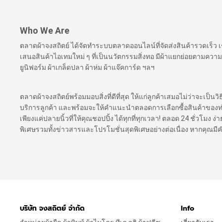
Who We Are
ตลาดผ้าจงสถิตย์ ได้จัดทำระบบตลาดออนไลน์ที่จัดส่งสินค้ารวดเร็ว
เสนอสินค้าไอเทมใหม่ ๆ ที่เป็นนวัตกรรมสิ่งทอ มีผ้าแยกย่อยตามความ
ยูนิฟอร์ม ผ้าเกล็ดปลา ผ้าห่ม ผ้าแจ๊คการ์ด ฯลฯ
ตลาดผ้าจงสถิตย์พร้อมมอบสิ่งที่ดีที่สุด ให้แก่ลูกค้าเสมอไม่ว่าจะเป็นว
บริการลูกค้า และพร้อมจะให้คำแนะนำตลอดการเลือกซื้อสินค้าของท่าน เ
เพียงแค่ปลายนิ้วที่ให้คุณชอปปิ้ง ได้ทุกที่ทุกเวลา! ตลอด 24 ชั่วโมง
พิเศษรวมทั้งข่าวสารและโปรโมชั่นสุดพิเศษอย่างต่อเนื่อง หากคุณม
บริษัท จงสถิตย์ จำกัด
Info