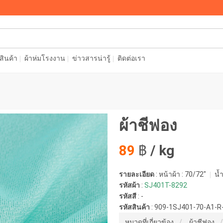
อสินค้า
ผ้าห่มโรงงาน
ข่าวสารน่ารู้
ติดต่อเรา
ผ้าชีฟอง
89
฿
/ kg
รายละเอียด
: หน้าผ้า : 70/72"
น้ำ
รหัสผ้า
:
SJ401T-8292
รหัสสี
:
-
รหัสสินค้า
:
909-1SJ401-70-A1-R
หมวดที่เกี่ยวข้อง
ผ้าชีฟอง