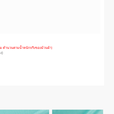
ัม คำนวนตามน้ำหนักจริงของม้วนผ้า)
่ง)