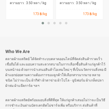
ความยาว : 3.50 หลา / kg
ความยาว : 3.50 หลา / kg
173 ฿/kg
173 ฿/kg
Who We Are
ตลาดผ้าจงสถิตย์ ได้จัดทำระบบตลาดออนไลน์ที่จัดส่งสินค้ารวดเร็ว
เชื่อถือได้ และมอบความสะดวกสบายในการเลือกซื้อสินค้าแก่ลูกค้าไว้
บนหน้าจอ ด้วยการนำเสนอสินค้าไอเทมใหม่ ๆ ที่เป็นนวัตกรรมสิ่งทอ มี
ผ้าแยกย่อยตามความต้องการของลูกค้าให้เลือกสรรมากมาย หลาย
ชนิด ไม่ว่าจะเป็น ผ้ากีฬา ผ้าตาข่าย ผ้าโปโล - ยูนิฟอร์ม ผ้าเกล็ดปลา
ผ้าห่ม ผ้าแจ๊คการ์ด ฯลฯ
ตลาดผ้าจงสถิตย์พร้อมมอบสิ่งที่ดีที่สุด ให้แก่ลูกค้าเสมอไม่ว่าจะเป็นวิธี
การชำระเงินผ่านบัตรเครดิตไม่ชาร์จเพิ่ม หรือบริการ ส่งสินค้าที่