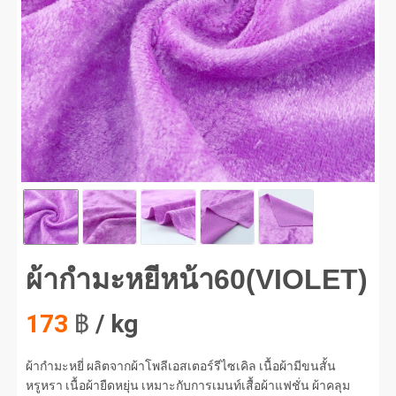
กำมะหยี่หน้า60(VIOLET) #1
ผ้ากำมะหยี่หน้า60(VIOLET)
173
฿
/ kg
ผ้ากำมะหยี่ ผลิตจากผ้าโพลีเอสเตอร์รีไซเคิล เนื้อผ้ามีขนสั้น
หรูหรา เนื้อผ้ายืดหยุ่น เหมาะกับการเมนท์เสื้อผ้าแฟชั่น ผ้าคลุม