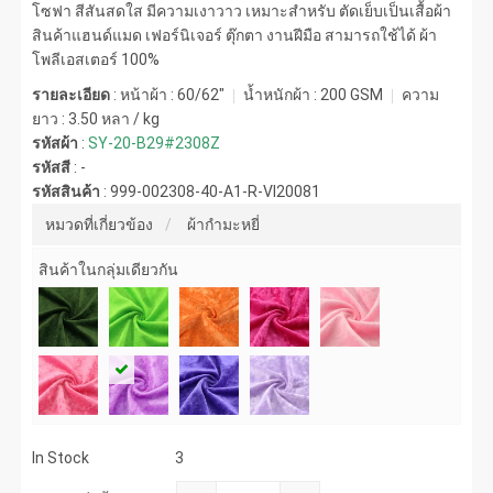
โซฟา สีสันสดใส มีความเงาวาว เหมาะสำหรับ ตัดเย็บเป็นเสื้อผ้า
สินค้าแฮนด์แมด เฟอร์นิเจอร์ ตุ๊กตา งานฝีมือ สามารถใช้ได้ ผ้า
โพลีเอสเตอร์ 100%
รายละเอียด
: หน้าผ้า : 60/62"
น้ำหนักผ้า :
200 GSM
ความ
ยาว :
3.50 หลา / kg
รหัสผ้า
:
SY-20-B29#2308Z
รหัสสี
:
-
รหัสสินค้า
:
999-002308-40-A1-R-VI20081
หมวดที่เกี่ยวข้อง
ผ้ากำมะหยี่
สินค้าในกลุ่มเดียวกัน
In Stock
3