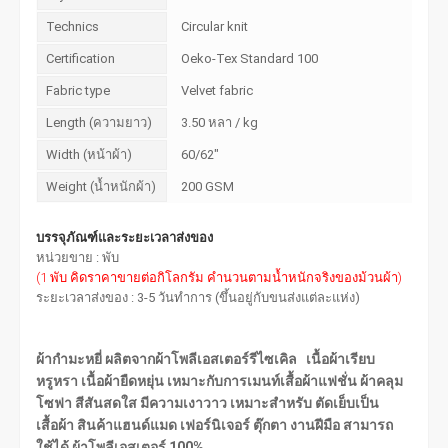
Technics
Circular knit
Certification
Oeko-Tex Standard 100
Fabric type
Velvet fabric
Length (ความยาว)
3.50 หลา / kg
Width (หน้าผ้า)
60/62"
Weight (น้ำหนักผ้า)
200 GSM
บรรจุภัณฑ์และระยะเวลาส่งของ
หน่วยขาย : พับ
(1 พับ คิดราคาขายต่อกิโลกรัม คำนวนตามน้ำหนักจริงของม้วนผ้า)
ระยะเวลาส่งของ : 3-5 วันทำการ (ขึ้นอยู่กับขนส่งแต่ละแห่ง)
ผ้ากำมะหยี่ ผลิตจากผ้าโพลีเอสเตอร์รีไซเคิล เนื้อผ้าเรียบ
หรูหรา เนื้อผ้ายืดหยุ่น เหมาะกับการเมนท์เสื้อผ้าแฟชั่น ผ้าคลุม
โซฟา สีสันสดใส มีความเงาวาว เหมาะสำหรับ ตัดเย็บเป็น
เสื้อผ้า สินค้าแฮนด์แมด เฟอร์นิเจอร์ ตุ๊กตา งานฝีมือ สามารถ
ใช้ได้ ผ้าโพลีเอสเตอร์ 100%