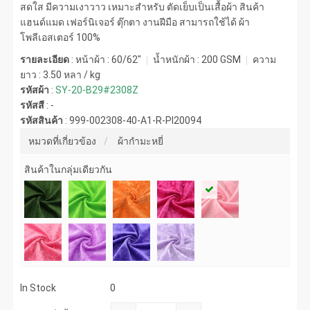
สดใส มีความเงาวาว เหมาะสำหรับ ตัดเย็บเป็นเสื้อผ้า สินค้า
แฮนด์แมด เฟอร์นิเจอร์ ตุ๊กตา งานฝีมือ สามารถใช้ได้ ผ้า
โพลีเอสเตอร์ 100%
รายละเอียด
: หน้าผ้า : 60/62"
น้ำหนักผ้า :
200 GSM
ความ
ยาว :
3.50 หลา / kg
รหัสผ้า
:
SY-20-B29#2308Z
รหัสสี
:
-
รหัสสินค้า
:
999-002308-40-A1-R-PI20094
หมวดที่เกี่ยวข้อง
ผ้ากำมะหยี่
สินค้าในกลุ่มเดียวกัน
In Stock
0