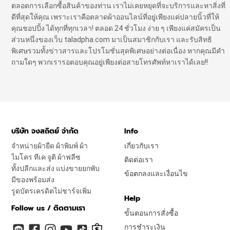
ตลอดการเลือกซื้อสินค้าของท่าน เราไม่เคยหยุดที่จะบริการและหาสิ่งที่
ดีที่สุดให้คุณ เพราะเราคือตลาดผ้าออนไลน์ที่อยู่เพียงแค่ปลายนิ้วที่ให้
คุณชอปปิ้ง ได้ทุกที่ทุกเวลา! ตลอด 24 ชั่วโมง ง่าย ๆ เพียงแค่สมัครเป็น
ส่วนหนึ่งของเว็บ taladpha.com มาเป็นสมาชิกกับเรา และรับสิทธิ
พิเศษรวมทั้งข่าวสารและโปรโมชั่นสุดพิเศษอย่างต่อเนื่อง หากคุณมีคำ
ถามใดๆ พวกเรารอตอบคุณอยู่เพียงต่อสายโทรศัพท์หาเราได้เลย!!
บริษัท จงสถิตย์ จำกัด
Info
จำหน่ายผ้ายืด ผ้าพิมพ์ ผ้า
เกี่ยวกับเรา
ไมโคร ทีเค จูติ ผ้าฟลีซ
ติดต่อเรา
ทั้งปลีกและส่ง แบ่งขายยกพับ
ข้อตกลงและเงื่อนไข
มีของพร้อมส่ง
รูดบัตรเครดิตไม่ชาร์จเพิ่ม
Help
Follow us / ติดตามเรา
ขั้นตอนการสั่งซื้อ
การชำระเงิน