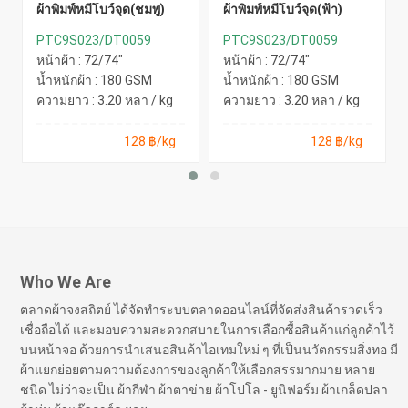
ผ้าพิมพ์หมีโบว์จุด(ชมพู)
ผ้าพิมพ์หมีโบว์จุด(ฟ้า)
PTC9S023/DT0059
PTC9S023/DT0059
หน้าผ้า : 72/74"
หน้าผ้า : 72/74"
น้ำหนักผ้า : 180 GSM
น้ำหนักผ้า : 180 GSM
ความยาว : 3.20 หลา / kg
ความยาว : 3.20 หลา / kg
128 ฿/kg
128 ฿/kg
Who We Are
ตลาดผ้าจงสถิตย์ ได้จัดทำระบบตลาดออนไลน์ที่จัดส่งสินค้ารวดเร็ว
เชื่อถือได้ และมอบความสะดวกสบายในการเลือกซื้อสินค้าแก่ลูกค้าไว้
บนหน้าจอ ด้วยการนำเสนอสินค้าไอเทมใหม่ ๆ ที่เป็นนวัตกรรมสิ่งทอ มี
ผ้าแยกย่อยตามความต้องการของลูกค้าให้เลือกสรรมากมาย หลาย
ชนิด ไม่ว่าจะเป็น ผ้ากีฬา ผ้าตาข่าย ผ้าโปโล - ยูนิฟอร์ม ผ้าเกล็ดปลา