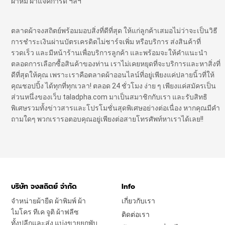
ผ้าห่ม ผ้าแจ๊คการ์ด ฯลฯ
ตลาดผ้าจงสถิตย์พร้อมมอบสิ่งที่ดีที่สุด ให้แก่ลูกค้าเสมอไม่ว่าจะเป็นวิธี
การชำระเงินผ่านบัตรเครดิตไม่ชาร์จเพิ่ม หรือบริการ ส่งสินค้าที่
รวดเร็ว และมีหน้าร้านเพื่อบริการลูกค้า และพร้อมจะให้คำแนะนำ
ตลอดการเลือกซื้อสินค้าของท่าน เราไม่เคยหยุดที่จะบริการและหาสิ่งที่
ดีที่สุดให้คุณ เพราะเราคือตลาดผ้าออนไลน์ที่อยู่เพียงแค่ปลายนิ้วที่ให้
คุณชอปปิ้ง ได้ทุกที่ทุกเวลา! ตลอด 24 ชั่วโมง ง่าย ๆ เพียงแค่สมัครเป็น
ส่วนหนึ่งของเว็บ taladpha.com มาเป็นสมาชิกกับเรา และรับสิทธิ
พิเศษรวมทั้งข่าวสารและโปรโมชั่นสุดพิเศษอย่างต่อเนื่อง หากคุณมีคำ
ถามใดๆ พวกเรารอตอบคุณอยู่เพียงต่อสายโทรศัพท์หาเราได้เลย!!
บริษัท จงสถิตย์ จำกัด
Info
จำหน่ายผ้ายืด ผ้าพิมพ์ ผ้า
เกี่ยวกับเรา
ไมโคร ทีเค จูติ ผ้าฟลีซ
ติดต่อเรา
ทั้งปลีกและส่ง แบ่งขายยกพับ