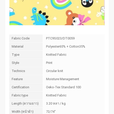
Fabric Code
PTC9S023/DT0059
Material
Polyester65% + Cotton35%
Type
Knitted Fabric
Style
Print
Technics
Circular knit
Feature
Moisture Management
Certification
Oeko-Tex Standard 100
Fabric type
Knitted Fabric
Length (ความยาว)
3.20 หลา / kg
Width (หน้าผ้า)
72/74"