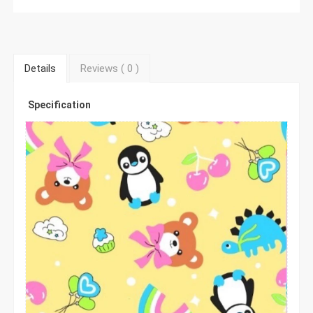
Details
Reviews (
0
)
Specification