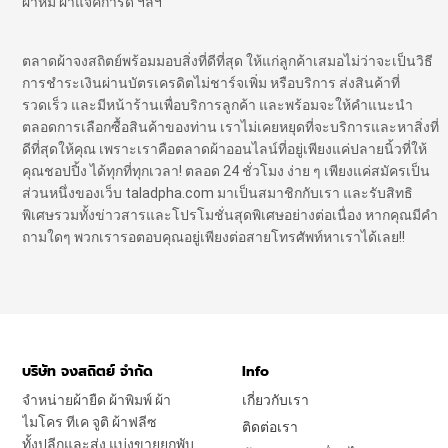
ผ้าห่ม ผ้าแจ๊คการ์ด ฯลฯ
ตลาดผ้าจงสถิตย์พร้อมมอบสิ่งที่ดีที่สุด ให้แก่ลูกค้าเสมอไม่ว่าจะเป็นวิธี
การชำระเงินผ่านบัตรเครดิตไม่ชาร์จเพิ่ม หรือบริการ ส่งสินค้าที่
รวดเร็ว และมีหน้าร้านเพื่อบริการลูกค้า และพร้อมจะให้คำแนะนำ
ตลอดการเลือกซื้อสินค้าของท่าน เราไม่เคยหยุดที่จะบริการและหาสิ่งที่
ดีที่สุดให้คุณ เพราะเราคือตลาดผ้าออนไลน์ที่อยู่เพียงแค่ปลายนิ้วที่ให้
คุณชอปปิ้ง ได้ทุกที่ทุกเวลา! ตลอด 24 ชั่วโมง ง่าย ๆ เพียงแค่สมัครเป็น
ส่วนหนึ่งของเว็บ taladpha.com มาเป็นสมาชิกกับเรา และรับสิทธิ
พิเศษรวมทั้งข่าวสารและโปรโมชั่นสุดพิเศษอย่างต่อเนื่อง หากคุณมีคำ
ถามใดๆ พวกเรารอตอบคุณอยู่เพียงต่อสายโทรศัพท์หาเราได้เลย!!
บริษัท จงสถิตย์ จำกัด
Info
จำหน่ายผ้ายืด ผ้าพิมพ์ ผ้า
เกี่ยวกับเรา
ไมโคร ทีเค จูติ ผ้าฟลีซ
ติดต่อเรา
ทั้งปลีกและส่ง แบ่งขายยกพับ