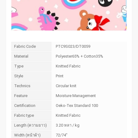
Fabric Code
PTC9S023/DT0059
Material
Polyester65% + Cotton35%
Type
Knitted Fabric
Style
Print
Technics
Circular knit
Feature
Moisture Management
Certification
Oeko-Tex Standard 100
Fabric type
Knitted Fabric
Length (ความยาว)
3.20 หลา / kg
Width (หน้าผ้า)
72/74"