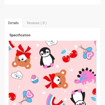
Details
Reviews (
0
)
Specification