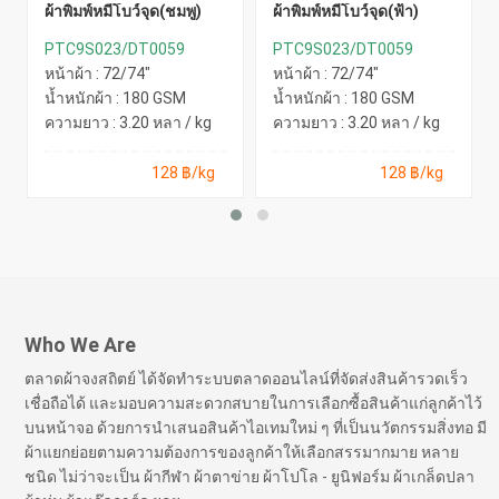
ผ้าพิมพ์หมีโบว์จุด(ชมพู)
ผ้าพิมพ์หมีโบว์จุด(ฟ้า)
PTC9S023/DT0059
PTC9S023/DT0059
หน้าผ้า : 72/74"
หน้าผ้า : 72/74"
น้ำหนักผ้า : 180 GSM
น้ำหนักผ้า : 180 GSM
ความยาว : 3.20 หลา / kg
ความยาว : 3.20 หลา / kg
128 ฿/kg
128 ฿/kg
Who We Are
ตลาดผ้าจงสถิตย์ ได้จัดทำระบบตลาดออนไลน์ที่จัดส่งสินค้ารวดเร็ว
เชื่อถือได้ และมอบความสะดวกสบายในการเลือกซื้อสินค้าแก่ลูกค้าไว้
บนหน้าจอ ด้วยการนำเสนอสินค้าไอเทมใหม่ ๆ ที่เป็นนวัตกรรมสิ่งทอ มี
ผ้าแยกย่อยตามความต้องการของลูกค้าให้เลือกสรรมากมาย หลาย
ชนิด ไม่ว่าจะเป็น ผ้ากีฬา ผ้าตาข่าย ผ้าโปโล - ยูนิฟอร์ม ผ้าเกล็ดปลา