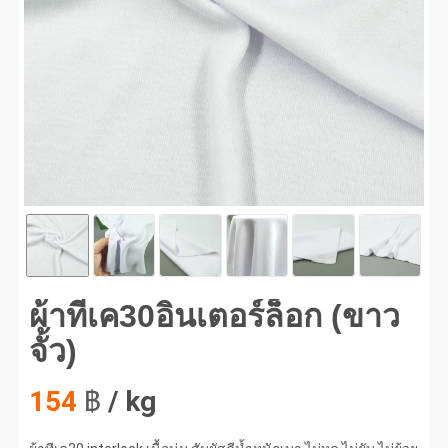
ทีเค30อินเตอร์ล็อก (ขาวจั้ว) #1
ผ้าทีเค30อินเตอร์ล็อก (ขาว
จั้ว)
154
฿
/ kg