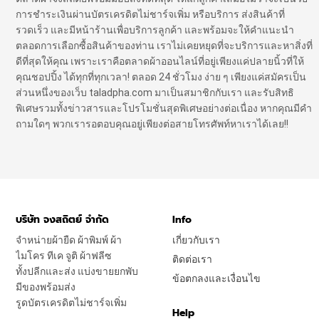
การชำระเงินผ่านบัตรเครดิตไม่ชาร์จเพิ่ม หรือบริการ ส่งสินค้าที่
รวดเร็ว และมีหน้าร้านเพื่อบริการลูกค้า และพร้อมจะให้คำแนะนำ
ตลอดการเลือกซื้อสินค้าของท่าน เราไม่เคยหยุดที่จะบริการและหาสิ่งที่
ดีที่สุดให้คุณ เพราะเราคือตลาดผ้าออนไลน์ที่อยู่เพียงแค่ปลายนิ้วที่ให้
คุณชอปปิ้ง ได้ทุกที่ทุกเวลา! ตลอด 24 ชั่วโมง ง่าย ๆ เพียงแค่สมัครเป็น
ส่วนหนึ่งของเว็บ taladpha.com มาเป็นสมาชิกกับเรา และรับสิทธิ
พิเศษรวมทั้งข่าวสารและโปรโมชั่นสุดพิเศษอย่างต่อเนื่อง หากคุณมีคำ
ถามใดๆ พวกเรารอตอบคุณอยู่เพียงต่อสายโทรศัพท์หาเราได้เลย!!
บริษัท จงสถิตย์ จำกัด
Info
จำหน่ายผ้ายืด ผ้าพิมพ์ ผ้า
เกี่ยวกับเรา
ไมโคร ทีเค จูติ ผ้าฟลีซ
ติดต่อเรา
ทั้งปลีกและส่ง แบ่งขายยกพับ
ข้อตกลงและเงื่อนไข
มีของพร้อมส่ง
รูดบัตรเครดิตไม่ชาร์จเพิ่ม
Help