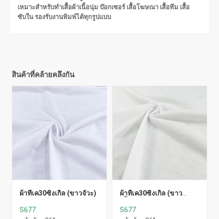
เหมาะสำหรับทำเสื้อผ้าเนื้อนุ่ม บ๊อกเซอร์ เสื้อโฆษณา เสื้อทีม เสื้อ
ซับใน รองรับงานพิมพ์ได้ทุกรูปแบบ
สินค้าที่คล้ายคลึงกัน
ผ้าทีเค30ซิงเกิ้ล (ขาวจั๊วะ)
ผ้าทีเค30ซิงเกิ้ล (ขาว
ยุโรป)
S677
S677