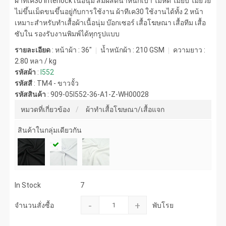
ผ้าทีเค30 interlock เนื้อนุ่ม สัมผัสดีน้ำหนักเบา ไม่หด ไม่ยับ ไม่ย้วย
ไม่ขึ้นเม็ดขนขึ้นอยู่กับการใช้งาน ผ้าทีเค30 ใช้งานได้ทั้ง 2 หน้า
เหมาะสำหรับทำเสื้อผ้าเนื้อนุ่ม บ๊อกเซอร์ เสื้อโฆษณา เสื้อทีม เสื้อ
ซับใน รองรับงานพิมพ์ได้ทุกรูปแบบ
รายละเอียด
: หน้าผ้า : 36"
น้ำหนักผ้า :
210 GSM
ความยาว :
2.80 หลา / kg
รหัสผ้า
:
I552
รหัสสี
:
TM4 - ขาวจั้ว
รหัสสินค้า
:
909-05I552-36-A1-Z-WH00028
หมวดที่เกี่ยวข้อง
ผ้าทำเสื้อโฆษณา/เสื้อแจก
สินค้าในกลุ่มเดียวกัน
In Stock
7
-
+
จำนวนสั่งซื้อ
พับโรย