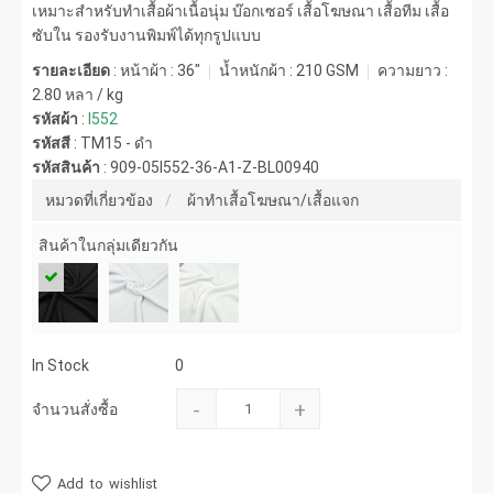
เหมาะสำหรับทำเสื้อผ้าเนื้อนุ่ม บ๊อกเซอร์ เสื้อโฆษณา เสื้อทีม เสื้อ
ซับใน รองรับงานพิมพ์ได้ทุกรูปแบบ
รายละเอียด
: หน้าผ้า : 36"
น้ำหนักผ้า :
210 GSM
ความยาว :
2.80 หลา / kg
รหัสผ้า
:
I552
รหัสสี
:
TM15 - ดำ
รหัสสินค้า
:
909-05I552-36-A1-Z-BL00940
หมวดที่เกี่ยวข้อง
ผ้าทำเสื้อโฆษณา/เสื้อแจก
สินค้าในกลุ่มเดียวกัน
In Stock
0
-
+
จำนวนสั่งซื้อ
Add to wishlist