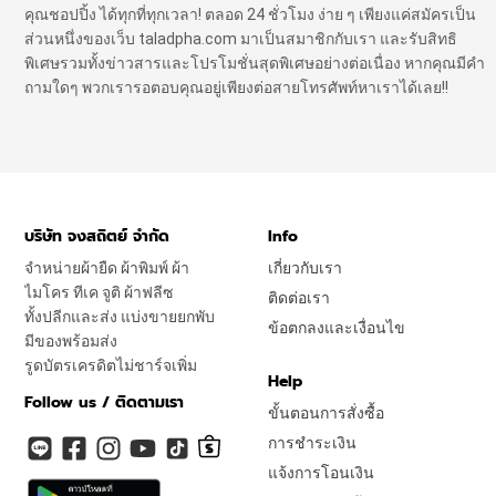
คุณชอปปิ้ง ได้ทุกที่ทุกเวลา! ตลอด 24 ชั่วโมง ง่าย ๆ เพียงแค่สมัครเป็น
ส่วนหนึ่งของเว็บ taladpha.com มาเป็นสมาชิกกับเรา และรับสิทธิ
พิเศษรวมทั้งข่าวสารและโปรโมชั่นสุดพิเศษอย่างต่อเนื่อง หากคุณมีคำ
ถามใดๆ พวกเรารอตอบคุณอยู่เพียงต่อสายโทรศัพท์หาเราได้เลย!!
บริษัท จงสถิตย์ จำกัด
Info
จำหน่ายผ้ายืด ผ้าพิมพ์ ผ้า
เกี่ยวกับเรา
ไมโคร ทีเค จูติ ผ้าฟลีซ
ติดต่อเรา
ทั้งปลีกและส่ง แบ่งขายยกพับ
ข้อตกลงและเงื่อนไข
มีของพร้อมส่ง
รูดบัตรเครดิตไม่ชาร์จเพิ่ม
Help
Follow us / ติดตามเรา
ขั้นตอนการสั่งซื้อ
การชำระเงิน
แจ้งการโอนเงิน