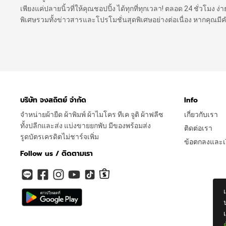
เพียงแค่ปลายนิ้วที่ให้คุณชอปปิ้ง ได้ทุกที่ทุกเวลา! ตลอด 24 ชั่วโมง
พิเศษรวมทั้งข่าวสารและโปรโมชั่นสุดพิเศษอย่างต่อเนื่อง หากคุณม
บริษัท จงสถิตย์ จำกัด
Info
จำหน่ายผ้ายืด ผ้าพิมพ์ ผ้าไมโคร ทีเค จูติ ผ้าฟลีซ
เกี่ยวกับเรา
ทั้งปลีกและส่ง แบ่งขายยกพับ มีของพร้อมส่ง
ติดต่อเรา
รูดบัตรเครดิตไม่ชาร์จเพิ่ม
ข้อตกลงและเง
Follow us / ติดตามเรา