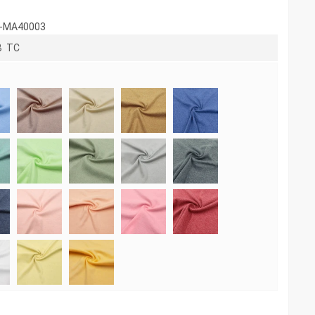
Z-MA40003
B TC