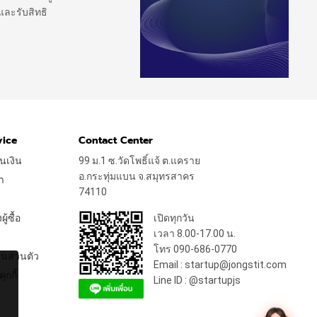
และรับสิทธิ
vice
Contact Center
นเงิน
99 ม.1 ซ.วัดโพธิ์แจ้ ต.แคราย
อ.กระทุ่มแบน จ.สมุทรสาคร
า
74110
้ซื้อ
เปิดทุกวัน
เวลา 8.00-17.00 น.
โทร 090-686-0770
นส่วนตัว
Email : startup@jongstit.com
ุกกี้
Line ID : @startupjs