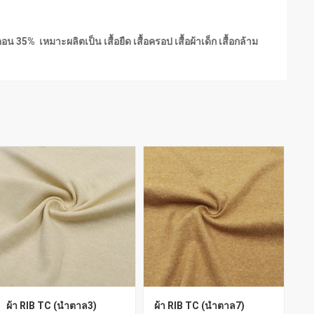
น 35% เหมาะผลิตเป็น เสื้อยืด เสื้อครอป เสื้อผ้าเด็ก เสื้อกล้าม
ผ้า RIB TC (น้ำตาล3)
ผ้า RIB TC (น้ำตาล7)
ผ้