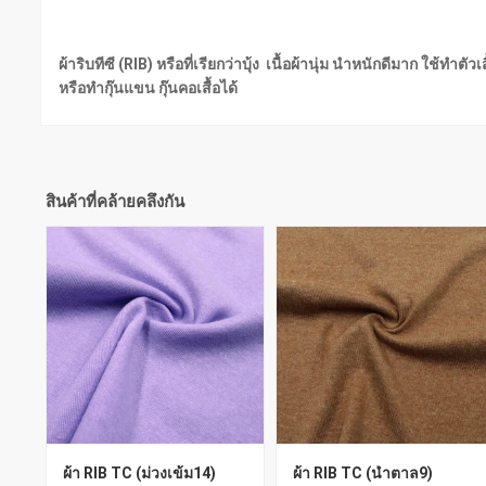
ผ้าริบทีซี (RIB) หรือที่เรียกว่าบุ้ง เนื้อผ้านุ่ม นำหนักดีมาก ใช้
หรือทำกุ๊นแขน กุ๊นคอเสื้อได้
สินค้าที่คล้ายคลึงกัน
ผ้า RIB TC (ม่วงเข้ม14)
ผ้า RIB TC (น้ำตาล9)