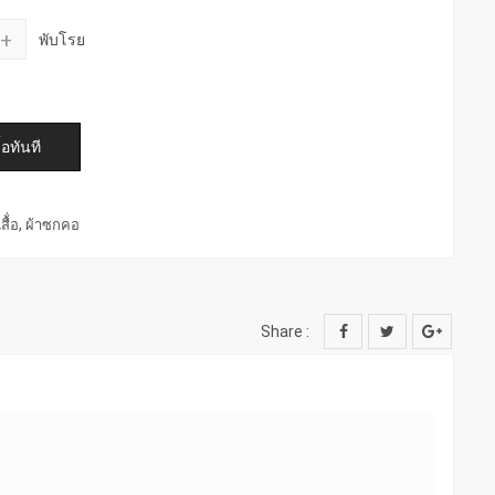
+
พับโรย
,
ื้่อ
ผ้าซกคอ
Share :