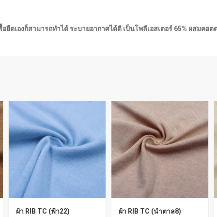
ทำตัวเสื้อยืดเองก็สามารถทำได้ ระบายอากาศได้ดี เป็นโพลีเอสเตอร์ 65% ผสมคอตตอ
ผ้า RIB TC (ฟ้า22)
ผ้า RIB TC (น้ำตาล8)