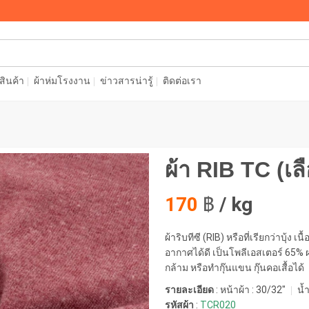
อสินค้า
ผ้าห่มโรงงาน
ข่าวสารน่ารู้
ติดต่อเรา
ผ้า RIB TC (เล
170
฿
/ kg
ผ้าริบทีซี (RIB) หรือที่เรียกว่าบุ้ง
อากาศได้ดี เป็นโพลีเอสเตอร์ 65% ผส
กล้าม หรือทำกุ๊นแขน กุ๊นคอเสื้อได้
รายละเอียด
: หน้าผ้า : 30/32"
น้ำ
รหัสผ้า
:
TCR020