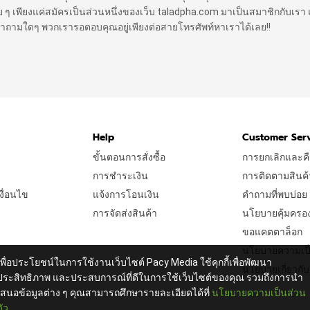
 ง่าย ๆ เพียงแค่สมัครเป็นส่วนหนึ่งของเว็บ taladpha.com มาเป็นสมาชิกกับเรา 
ีคำถามใดๆ พวกเรารอตอบคุณอยู่เพียงต่อสายโทรศัพท์หาเราได้เลย!!
Help
Customer Ser
ขั้นตอนการสั่งซื้อ
การยกเลิกและคื
การชำระเงิน
การติดตามสินค้
ื่อนไข
แจ้งการโอนเงิน
คำถามที่พบบ่อย
การจัดส่งสินค้า
นโยบายคุ้มครองผู
ขอแคตตาล็อก
นโยบายความเป็
เพื่อประโยชน์ในการใช้งานเว็บไซต์ Pacy Media ใช้คุกกี้เพื่อพัฒนา
นโยบายเกี่ยวกับค
ประสิทธิภาพ และประสบการณ์ที่ดีในการใช้เว็บไซต์ของคุณ รวมถึงการนำ
เสนอข้อมูลต่าง ๆ คุณสามารถศึกษารายละเอียดได้ที่
นโยบายความเป็นส่วน
ตัว