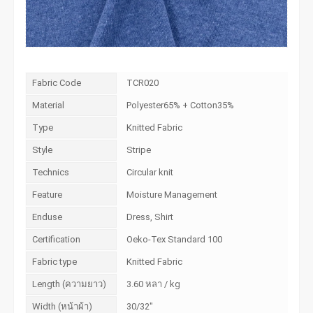
Fabric Code
TCR020
Material
Polyester65% + Cotton35%
Type
Knitted Fabric
Style
Stripe
Technics
Circular knit
Feature
Moisture Management
Enduse
Dress, Shirt
Certification
Oeko-Tex Standard 100
Fabric type
Knitted Fabric
Length (ความยาว)
3.60 หลา / kg
Width (หน้าผ้า)
30/32"