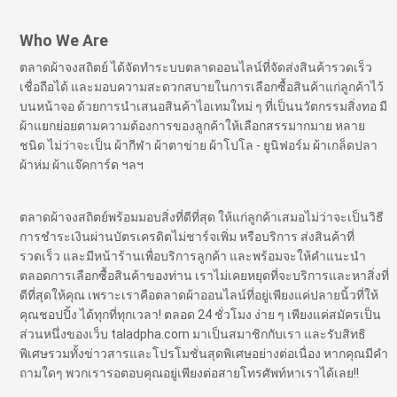
Who We Are
ตลาดผ้าจงสถิตย์ ได้จัดทำระบบตลาดออนไลน์ที่จัดส่งสินค้ารวดเร็ว
เชื่อถือได้ และมอบความสะดวกสบายในการเลือกซื้อสินค้าแก่ลูกค้าไว้
บนหน้าจอ ด้วยการนำเสนอสินค้าไอเทมใหม่ ๆ ที่เป็นนวัตกรรมสิ่งทอ มี
ผ้าแยกย่อยตามความต้องการของลูกค้าให้เลือกสรรมากมาย หลาย
ชนิด ไม่ว่าจะเป็น ผ้ากีฬา ผ้าตาข่าย ผ้าโปโล - ยูนิฟอร์ม ผ้าเกล็ดปลา
ผ้าห่ม ผ้าแจ๊คการ์ด ฯลฯ
ตลาดผ้าจงสถิตย์พร้อมมอบสิ่งที่ดีที่สุด ให้แก่ลูกค้าเสมอไม่ว่าจะเป็นวิธี
การชำระเงินผ่านบัตรเครดิตไม่ชาร์จเพิ่ม หรือบริการ ส่งสินค้าที่
รวดเร็ว และมีหน้าร้านเพื่อบริการลูกค้า และพร้อมจะให้คำแนะนำ
ตลอดการเลือกซื้อสินค้าของท่าน เราไม่เคยหยุดที่จะบริการและหาสิ่งที่
ดีที่สุดให้คุณ เพราะเราคือตลาดผ้าออนไลน์ที่อยู่เพียงแค่ปลายนิ้วที่ให้
คุณชอปปิ้ง ได้ทุกที่ทุกเวลา! ตลอด 24 ชั่วโมง ง่าย ๆ เพียงแค่สมัครเป็น
ส่วนหนึ่งของเว็บ taladpha.com มาเป็นสมาชิกกับเรา และรับสิทธิ
พิเศษรวมทั้งข่าวสารและโปรโมชั่นสุดพิเศษอย่างต่อเนื่อง หากคุณมีคำ
ถามใดๆ พวกเรารอตอบคุณอยู่เพียงต่อสายโทรศัพท์หาเราได้เลย!!