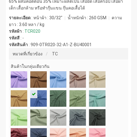
65% ผสมคอตตอน 35% เหมาะผลิตเป็น เสื้อยืด เสื้อครอป เสื้อผ้า
เด็ก เสื้อกล้าม หรือทำกุ๊นแขน กุ๊นคอเสื้อได้
รายละเอียด
: หน้าผ้า : 30/32"
น้ำหนักผ้า :
260 GSM
ความ
ยาว :
3.60 หลา / kg
รหัสผ้า
:
TCR020
รหัสสี
:
-
รหัสสินค้า
:
909-0TR020-32-A1-Z-BU40001
หมวดที่เกี่ยวข้อง
TC
สินค้าในกลุ่มเดียวกัน