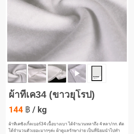
ทีเค34 (ขาวยุโรป) #1
ผ้าทีเค34 (ขาวยุโรป)
144
฿
/ kg
ผ้าทีเคซิงเกิ้ลเบอร์34 เนื้อบางเบา ได้จำนวนหลาถึง 4 หลา/กก. ตัด
ได้จำนวนตัวเยอะมากๆค่ะ ผ้าดูแลรักษาง่าย เป็นที่นิยมนำไปทำ