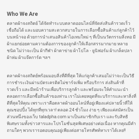
Who We Are
ตลาดผ้าจงสถิตย์ ได้จัดทำระบบตลาดออนไลน์ที่จัดส่งสินค้ารวดเร็ว
เชื่อถือได้ และมอบความสะดวกสบายในการเลือกซื้อสินค้าแก่ลูกค้าไว้
บนหน้าจอ ด้วยการนำเสนอสินค้าไอเทมใหม่ ๆ ที่เป็นนวัตกรรมสิ่งทอ มี
ผ้าแยกย่อยตามความต้องการของลูกค้าให้เลือกสรรมากมาย หลาย
ชนิด ไม่ว่าจะเป็น ผ้ากีฬา ผ้าตาข่าย ผ้าโปโล - ยูนิฟอร์ม ผ้าเกล็ดปลา
ผ้าห่ม ผ้าแจ๊คการ์ด ฯลฯ
ตลาดผ้าจงสถิตย์พร้อมมอบสิ่งที่ดีที่สุด ให้แก่ลูกค้าเสมอไม่ว่าจะเป็นวิธี
การชำระเงินผ่านบัตรเครดิตไม่ชาร์จเพิ่ม หรือบริการ ส่งสินค้าที่
รวดเร็ว และมีหน้าร้านเพื่อบริการลูกค้า และพร้อมจะให้คำแนะนำ
ตลอดการเลือกซื้อสินค้าของท่าน เราไม่เคยหยุดที่จะบริการและหาสิ่งที่
ดีที่สุดให้คุณ เพราะเราคือตลาดผ้าออนไลน์ที่อยู่เพียงแค่ปลายนิ้วที่ให้
คุณชอปปิ้ง ได้ทุกที่ทุกเวลา! ตลอด 24 ชั่วโมง ง่าย ๆ เพียงแค่สมัครเป็น
ส่วนหนึ่งของเว็บ taladpha.com มาเป็นสมาชิกกับเรา และรับสิทธิ
พิเศษรวมทั้งข่าวสารและโปรโมชั่นสุดพิเศษอย่างต่อเนื่อง หากคุณมีคำ
ถามใดๆ พวกเรารอตอบคุณอยู่เพียงต่อสายโทรศัพท์หาเราได้เลย!!