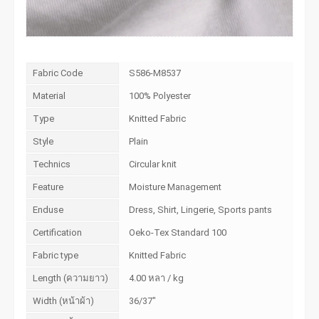
Fabric Code
S586-M8537
Material
100% Polyester
Type
Knitted Fabric
Style
Plain
Technics
Circular knit
Feature
Moisture Management
Enduse
Dress, Shirt, Lingerie, Sports pants
Certification
Oeko-Tex Standard 100
Fabric type
Knitted Fabric
Length (ความยาว)
4.00 หลา / kg
Width (หน้าผ้า)
36/37"