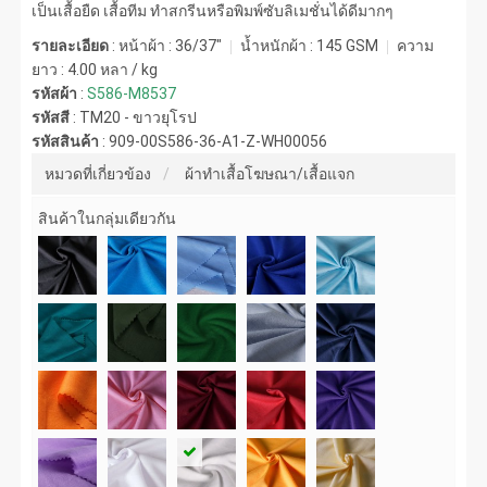
เป็นเสื้อยืด เสื้อทีม ทำสกรีนหรือพิมพ์ซับลิเมชั่นได้ดีมากๆ
รายละเอียด
: หน้าผ้า : 36/37"
น้ำหนักผ้า :
145 GSM
ความ
ยาว :
4.00 หลา / kg
รหัสผ้า
:
S586-M8537
รหัสสี
:
TM20 - ขาวยุโรป
รหัสสินค้า
:
909-00S586-36-A1-Z-WH00056
หมวดที่เกี่ยวข้อง
ผ้าทำเสื้อโฆษณา/เสื้อแจก
สินค้าในกลุ่มเดียวกัน