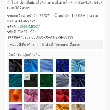
นำไปทำเป็นเสื้อยืด เสื้อทีม เดรส เสื้อผ้าเด็ก ทำสกรีนหรือพิมพ์ซับลิ
เมชั่นได้ดีมากๆ
รายละเอียด
: หน้าผ้า : 36/37"
น้ำหนักผ้า :
145 GSM
ความ
ยาว :
4.00 หลา / kg
รหัสผ้า
:
S586-M8537
รหัสสี
:
TM27 - ขี้ม้า
รหัสสินค้า
:
909-00S586-36-A1-Z-GR00133
หมวดที่เกี่ยวข้อง
ผ้าทำเสื้อโฆษณา/เสื้อแจก
สินค้าในกลุ่มเดียวกัน