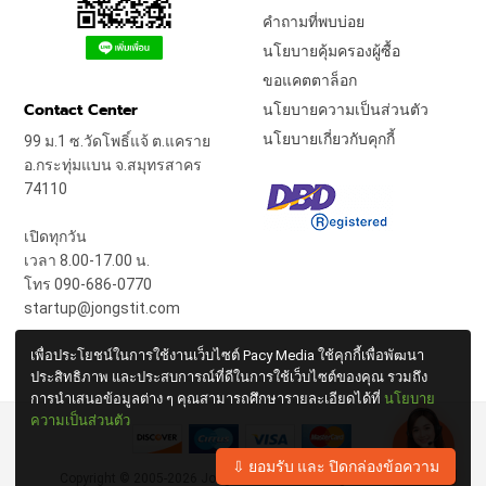
คำถามที่พบบ่อย
นโยบายคุ้มครองผู้ซื้อ
ขอแคตตาล็อก
Contact Center
นโยบายความเป็นส่วนตัว
นโยบายเกี่ยวกับคุกกี้
99 ม.1 ซ.วัดโพธิ์แจ้ ต.แคราย
อ.กระทุ่มแบน จ.สมุทรสาคร
74110
เปิดทุกวัน
เวลา 8.00-17.00 น.
โทร 090-686-0770
startup@jongstit.com
เพื่อประโยชน์ในการใช้งานเว็บไซต์ Pacy Media ใช้คุกกี้เพื่อพัฒนา
ประสิทธิภาพ และประสบการณ์ที่ดีในการใช้เว็บไซต์ของคุณ รวมถึง
การนำเสนอข้อมูลต่าง ๆ คุณสามารถศึกษารายละเอียดได้ที่
นโยบาย
ความเป็นส่วนตัว
⇩ ยอมรับ และ ปิดกล่องข้อความ
Copyright © 2005-2026
Jong Stit Co., Ltd.
All Rights Reserved.