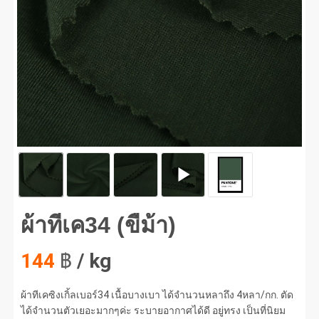
ทีเค34 (ขี้ม้า) #1
ผ้าทีเค34 (ขี้ม้า)
144
฿
/ kg
ผ้าทีเคซิงเกิ้ลเบอร์34 เนื้อบางเบา ได้จำนวนหลาถึง 4หลา/กก. ตัด
ได้จำนวนตัวเยอะมากๆค่ะ ระบายอากาศได้ดี อยู่ทรง เป็นที่นิยม