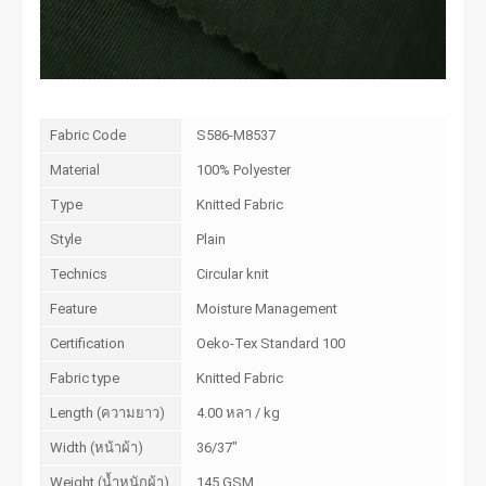
Fabric Code
S586-M8537
Material
100% Polyester
Type
Knitted Fabric
Style
Plain
Technics
Circular knit
Feature
Moisture Management
Certification
Oeko-Tex Standard 100
Fabric type
Knitted Fabric
Length (ความยาว)
4.00 หลา / kg
Width (หน้าผ้า)
36/37"
Weight (น้ำหนักผ้า)
145 GSM