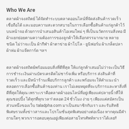
Who We Are
ตลาดผ้าจงสถิตย์ ได้จัดทำระบบตลาดออนไลน์ที่จัดส่งสินค้ารวดเร็ว
เชื่อถือได้ และมอบความสะดวกสบายในการเลือกซื้อสินค้าแก่ลูกค้าไว้
บนหน้าจอ ด้วยการนำเสนอสินค้าไอเทมใหม่ ๆ ที่เป็นนวัตกรรมสิ่งทอ มี
ผ้าแยกย่อยตามความต้องการของลูกค้าให้เลือกสรรมากมาย หลาย
ชนิด ไม่ว่าจะเป็น ผ้ากีฬา ผ้าตาข่าย ผ้าโปโล - ยูนิฟอร์ม ผ้าเกล็ดปลา
ผ้าห่ม ผ้าแจ๊คการ์ด ฯลฯ
ตลาดผ้าจงสถิตย์พร้อมมอบสิ่งที่ดีที่สุด ให้แก่ลูกค้าเสมอไม่ว่าจะเป็นวิธี
การชำระเงินผ่านบัตรเครดิตไม่ชาร์จเพิ่ม หรือบริการ ส่งสินค้าที่
รวดเร็ว และมีหน้าร้านเพื่อบริการลูกค้า และพร้อมจะให้คำแนะนำ
ตลอดการเลือกซื้อสินค้าของท่าน เราไม่เคยหยุดที่จะบริการและหาสิ่งที่
ดีที่สุดให้คุณ เพราะเราคือตลาดผ้าออนไลน์ที่อยู่เพียงแค่ปลายนิ้วที่ให้
คุณชอปปิ้ง ได้ทุกที่ทุกเวลา! ตลอด 24 ชั่วโมง ง่าย ๆ เพียงแค่สมัครเป็น
ส่วนหนึ่งของเว็บ taladpha.com มาเป็นสมาชิกกับเรา และรับสิทธิ
พิเศษรวมทั้งข่าวสารและโปรโมชั่นสุดพิเศษอย่างต่อเนื่อง หากคุณมีคำ
ถามใดๆ พวกเรารอตอบคุณอยู่เพียงต่อสายโทรศัพท์หาเราได้เลย!!