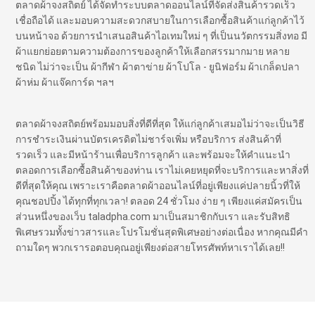
ตลาดผ้าจงสถิตย์ ได้จัดทำระบบตลาดออนไลน์ที่จัดส่งสินค้ารวดเร็ว
เชื่อถือได้ และมอบความสะดวกสบายในการเลือกซื้อสินค้าแก่ลูกค้าไว้
บนหน้าจอ ด้วยการนำเสนอสินค้าไอเทมใหม่ ๆ ที่เป็นนวัตกรรมสิ่งทอ มี
ผ้าแยกย่อยตามความต้องการของลูกค้าให้เลือกสรรมากมาย หลาย
ชนิด ไม่ว่าจะเป็น ผ้ากีฬา ผ้าตาข่าย ผ้าโปโล - ยูนิฟอร์ม ผ้าเกล็ดปลา
ผ้าห่ม ผ้าแจ๊คการ์ด ฯลฯ
ตลาดผ้าจงสถิตย์พร้อมมอบสิ่งที่ดีที่สุด ให้แก่ลูกค้าเสมอไม่ว่าจะเป็นวิธี
การชำระเงินผ่านบัตรเครดิตไม่ชาร์จเพิ่ม หรือบริการ ส่งสินค้าที่
รวดเร็ว และมีหน้าร้านเพื่อบริการลูกค้า และพร้อมจะให้คำแนะนำ
ตลอดการเลือกซื้อสินค้าของท่าน เราไม่เคยหยุดที่จะบริการและหาสิ่งที่
ดีที่สุดให้คุณ เพราะเราคือตลาดผ้าออนไลน์ที่อยู่เพียงแค่ปลายนิ้วที่ให้
คุณชอปปิ้ง ได้ทุกที่ทุกเวลา! ตลอด 24 ชั่วโมง ง่าย ๆ เพียงแค่สมัครเป็น
ส่วนหนึ่งของเว็บ taladpha.com มาเป็นสมาชิกกับเรา และรับสิทธิ
พิเศษรวมทั้งข่าวสารและโปรโมชั่นสุดพิเศษอย่างต่อเนื่อง หากคุณมีคำ
ถามใดๆ พวกเรารอตอบคุณอยู่เพียงต่อสายโทรศัพท์หาเราได้เลย!!