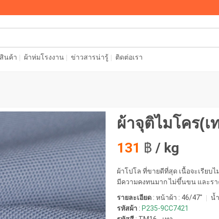
อสินค้า
ผ้าห่มโรงงาน
ข่าวสารน่ารู้
ติดต่อเรา
ผ้าจุติไมโคร(เ
131
฿
/ kg
ผ้าโปโล ที่ขายดีที่สุด เนื้อจะเรียบ
มีความคงทนมาก ไม่ขึ้นขน และราค
รายละเอียด
: หน้าผ้า : 46/47"
น้ำ
รหัสผ้า
:
P235-9CC7421