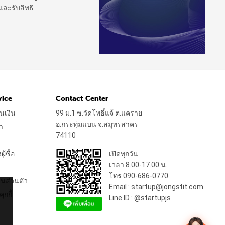
และรับสิทธิ
vice
Contact Center
นเงิน
99 ม.1 ซ.วัดโพธิ์แจ้ ต.แคราย
อ.กระทุ่มแบน จ.สมุทรสาคร
า
74110
้ซื้อ
เปิดทุกวัน
เวลา 8.00-17.00 น.
โทร 090-686-0770
นส่วนตัว
Email : startup@jongstit.com
ุกกี้
Line ID : @startupjs