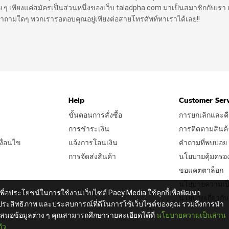
 ง่าย ๆ เพียงแค่สมัครเป็นส่วนหนึ่งของเว็บ taladpha.com มาเป็นสมาชิกกับเรา 
ีคำถามใดๆ พวกเรารอตอบคุณอยู่เพียงต่อสายโทรศัพท์หาเราได้เลย!!
Help
Customer Ser
ขั้นตอนการสั่งซื้อ
การยกเลิกและคื
การชำระเงิน
การติดตามสินค้
ื่อนไข
แจ้งการโอนเงิน
คำถามที่พบบ่อย
การจัดส่งสินค้า
นโยบายคุ้มครองผู
ขอแคตตาล็อก
นโยบายความเป็
เพื่อประโยชน์ในการใช้งานเว็บไซต์ Pacy Media ใช้คุกกี้เพื่อพัฒนา
นโยบายเกี่ยวกับค
ประสิทธิภาพ และประสบการณ์ที่ดีในการใช้เว็บไซต์ของคุณ รวมถึงการนำ
เสนอข้อมูลต่าง ๆ คุณสามารถศึกษารายละเอียดได้ที่
นโยบายความเป็นส่วน
ตัว