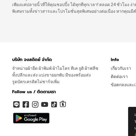
เพียงแค่ปลายนิ้วที่ให้คุณชอปปิ้ง ได้ทุกที่ทุกเวลา! ตลอด 24 ชั่วโมง
พิเศษรวมทั้งข่าวสารและโปรโมชั่นสุดพิเศษอย่างต่อเนื่อง หากคุณม
บริษัท จงสถิตย์ จำกัด
Info
จำหน่ายผ้ายืด ผ้าพิมพ์ ผ้าไมโคร ทีเค จูติ ผ้าฟลีซ
เกี่ยวกับเรา
ทั้งปลีกและส่ง แบ่งขายยกพับ มีของพร้อมส่ง
ติดต่อเรา
รูดบัตรเครดิตไม่ชาร์จเพิ่ม
ข้อตกลงและเง
Follow us / ติดตามเรา