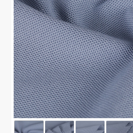
จุติไมโคร(เทา) #1