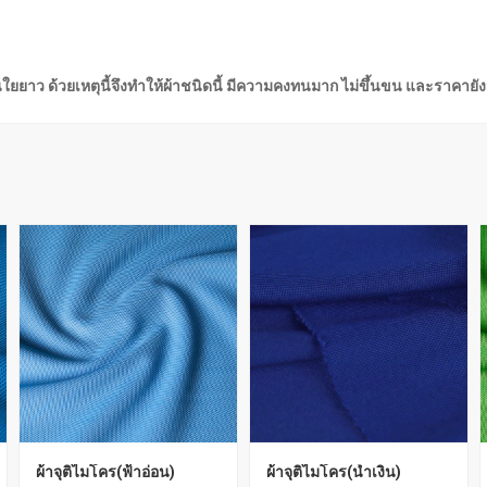
กเส้นใยยาว ด้วยเหตุนี้จึงทำให้ผ้าชนิดนี้ มีความคงทนมาก ไม่ขึ้นขน และราคาย
ผ้าจุติไมโคร(ฟ้าอ่อน)
ผ้าจุติไมโคร(น้ำเงิน)