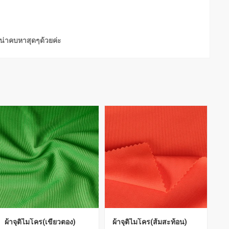
ังน่าคบหาสุดๆด้วยค่ะ
ผ้าจุติไมโคร(เขียวตอง)
ผ้าจุติไมโคร(ส้มสะท้อน)
ผ้