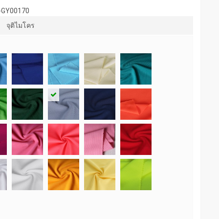
-GY00170
จุติไมโคร