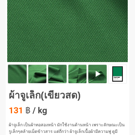
จูเล็ก(เขียวสด) #1
ผ้าจูเล็ก(เขียวสด)
131
฿
/ kg
ผ้าจูเล็ก เป็นผ้าทอสองหน้า มักใช้งานด้านหน้า เพราะลักษณะเป็น
รูเล็กๆคล้ายเม็ดข้าวสาร แต่ถี่กว่า ผ้าจูเล็กเนื้อผ้ามีความฟู ดูมี