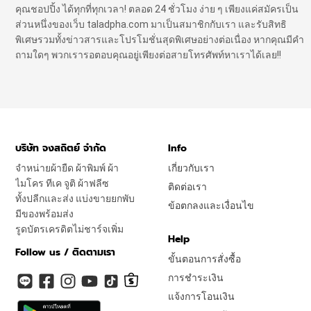
คุณชอปปิ้ง ได้ทุกที่ทุกเวลา! ตลอด 24 ชั่วโมง ง่าย ๆ เพียงแค่สมัครเป็น
ส่วนหนึ่งของเว็บ taladpha.com มาเป็นสมาชิกกับเรา และรับสิทธิ
พิเศษรวมทั้งข่าวสารและโปรโมชั่นสุดพิเศษอย่างต่อเนื่อง หากคุณมีคำ
ถามใดๆ พวกเรารอตอบคุณอยู่เพียงต่อสายโทรศัพท์หาเราได้เลย!!
บริษัท จงสถิตย์ จำกัด
Info
จำหน่ายผ้ายืด ผ้าพิมพ์ ผ้า
เกี่ยวกับเรา
ไมโคร ทีเค จูติ ผ้าฟลีซ
ติดต่อเรา
ทั้งปลีกและส่ง แบ่งขายยกพับ
ข้อตกลงและเงื่อนไข
มีของพร้อมส่ง
รูดบัตรเครดิตไม่ชาร์จเพิ่ม
Help
Follow us / ติดตามเรา
ขั้นตอนการสั่งซื้อ
การชำระเงิน
แจ้งการโอนเงิน