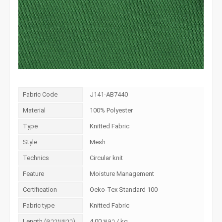
Fabric Code
J141-AB7440
Material
100% Polyester
Type
Knitted Fabric
Style
Mesh
Technics
Circular knit
Feature
Moisture Management
Certification
Oeko-Tex Standard 100
Fabric type
Knitted Fabric
Length (ความยาว)
4.00 หลา / kg