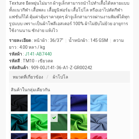
Texture ยืดหยุ่นไม่มาก ผ้าจูเล็กสามารถนำไปทำเสื้อได้หลายแบบ
ทั้งแนวกีฬา เสื้อพละ เสื้อยูนิฟอร์ม เสื้อโปโล หรือเอาไปตัดกีฬา
แฟชั่นก็ได้ คุ้มค่าคุ้มราคาสุดๆ ผ้าจูเล็กสามารถผ่านงานพิมพ์ได้ทุก
รูปแบบ เพราะเป็นผ้าโพลีเอสเตอร์ 100% ผ้าไม่ยับไม่ย้วย อายุการ
ใช้งานนาน ซักง่าย แห้งไว
รายละเอียด
: หน้าผ้า : 36/37"
น้ำหนักผ้า :
145 GSM
ความ
ยาว :
4.00 หลา / kg
รหัสผ้า
:
J141-AB7440
รหัสสี
:
TM10 - เขียวสด
รหัสสินค้า
:
909-00J141-36-A1-Z-GR00242
หมวดที่เกี่ยวข้อง
ผ้าโปโล
สินค้าในกลุ่มเดียวกัน