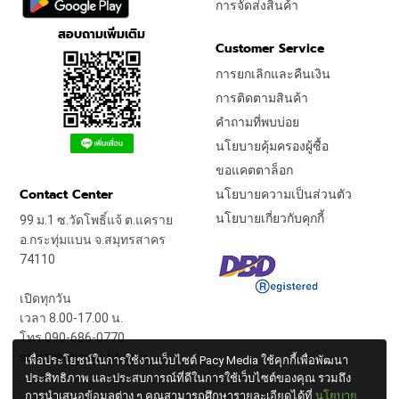
การจัดส่งสินค้า
สอบถามเพิ่มเติม
Customer Service
การยกเลิกและคืนเงิน
การติดตามสินค้า
คำถามที่พบบ่อย
นโยบายคุ้มครองผู้ซื้อ
ขอแคตตาล็อก
Contact Center
นโยบายความเป็นส่วนตัว
นโยบายเกี่ยวกับคุกกี้
99 ม.1 ซ.วัดโพธิ์แจ้ ต.แคราย
อ.กระทุ่มแบน จ.สมุทรสาคร
74110
เปิดทุกวัน
เวลา 8.00-17.00 น.
โทร 090-686-0770
startup@jongstit.com
เพื่อประโยชน์ในการใช้งานเว็บไซต์ Pacy Media ใช้คุกกี้เพื่อพัฒนา
ประสิทธิภาพ และประสบการณ์ที่ดีในการใช้เว็บไซต์ของคุณ รวมถึง
การนำเสนอข้อมูลต่าง ๆ คุณสามารถศึกษารายละเอียดได้ที่
นโยบาย