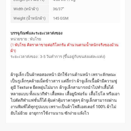
Width (หน้าผ้า)
36/37"
Weight (น้ำหนักผ้า)
145 GSM
บรรจุภัณฑ์และระยะเวลาส่งของ
หน่วยขาย : พับโรย
(1 พับโรย คิดราคาขายต่อกิโลกรัม คำนวนตามน้ำหนักจริงของม้วน
ผ้า)
ระยะเวลาส่งของ : 3-5 วันทำการ (ขึ้นอยู่กับขนส่งแต่ละแห่ง)
ผ้าจูเล็ก เป็นผ้าทอสองหน้า มักใช้งานด้านหน้า เพราะลักษณะ
เป็นรูเล็กๆคล้ายเม็ดข้าวสาร แต่ถี่กว่า ผ้าจูเล็กเนื้อผ้ามีความฟู
ดูมี Texture ยืดหยุ่นไม่มาก ผ้าจูเล็กสามารถนำไปทำเสื้อได้
หลายแบบ ทั้งแนวกีฬา เสื้อพละ เสื้อยูนิฟอร์ม เสื้อโปโล หรือเอา
ไปตัดกีฬาแฟชั่นก็ได้ คุ้มค่าคุ้มราคาสุดๆ ผ้าจูเล็กสามารถผ่าน
งานพิมพ์ได้ทุกรูปแบบ เพราะเป็นผ้าโพลีเอสเตอร์ 100% ผ้าไม่
ยับไม่ย้วย อายุการใช้งานนาน ซักง่าย แห้งไว