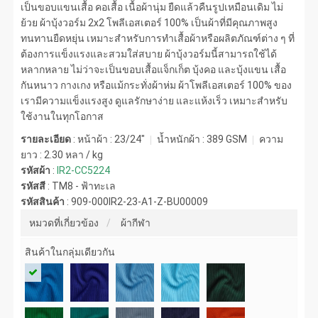
เป็นขอบแขนเสื้อ คอเสื้อ เนื้อผ้านุ่ม ยืดแล้วคืนรูปเหมือนเดิม ไม่
ย้วย ผ้าบุ้งวอร์ม 2x2 โพลีเอสเตอร์ 100% เป็นผ้าที่มีคุณภาพสูง
ทนทานยืดหยุ่น เหมาะสำหรับการทำเสื้อผ้าหรือผลิตภัณฑ์ต่าง ๆ ที่
ต้องการแข็งแรงและสวมใส่สบาย ผ้าบุ้งวอร์มนี้สามารถใช้ได้
หลากหลาย ไม่ว่าจะเป็นขอบเสื้อแจ็กเก็ต บุ้งคอ และบุ้งแขน เสื้อ
กันหนาว กางเกง หรือแม้กระทั่งผ้าห่ม ผ้าโพลีเอสเตอร์ 100% ของ
เรามีความแข็งแรงสูง ดูแลรักษาง่าย และแห้งเร็ว เหมาะสำหรับ
ใช้งานในทุกโอกาส
รายละเอียด
: หน้าผ้า : 23/24"
น้ำหนักผ้า :
389 GSM
ความ
ยาว :
2.30 หลา / kg
รหัสผ้า
:
IR2-CC5224
รหัสสี
:
TM8 - ฟ้าทะเล
รหัสสินค้า
:
909-000IR2-23-A1-Z-BU00009
หมวดที่เกี่ยวข้อง
ผ้ากีฬา
สินค้าในกลุ่มเดียวกัน