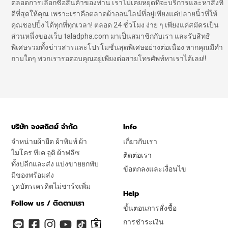
ตลอดการเลือกซื้อสินค้าของท่าน เราไม่เคยหยุดที่จะบริการและหาสิ่งที่
ดีที่สุดให้คุณ เพราะเราคือตลาดผ้าออนไลน์ที่อยู่เพียงแค่ปลายนิ้วที่ให้
คุณชอปปิ้ง ได้ทุกที่ทุกเวลา! ตลอด 24 ชั่วโมง ง่าย ๆ เพียงแค่สมัครเป็น
ส่วนหนึ่งของเว็บ taladpha.com มาเป็นสมาชิกกับเรา และรับสิทธิ
พิเศษรวมทั้งข่าวสารและโปรโมชั่นสุดพิเศษอย่างต่อเนื่อง หากคุณมีคำ
ถามใดๆ พวกเรารอตอบคุณอยู่เพียงต่อสายโทรศัพท์หาเราได้เลย!!
บริษัท จงสถิตย์ จำกัด
Info
จำหน่ายผ้ายืด ผ้าพิมพ์ ผ้า
เกี่ยวกับเรา
ไมโคร ทีเค จูติ ผ้าฟลีซ
ติดต่อเรา
ทั้งปลีกและส่ง แบ่งขายยกพับ
ข้อตกลงและเงื่อนไข
มีของพร้อมส่ง
รูดบัตรเครดิตไม่ชาร์จเพิ่ม
Help
Follow us / ติดตามเรา
ขั้นตอนการสั่งซื้อ
การชำระเงิน