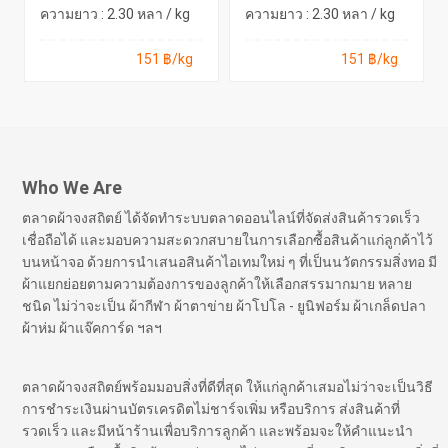
ความยาว : 2.30 หลา / kg
ความยาว : 2.30 หลา / kg
151 ฿/kg
151 ฿/kg
Who We Are
ตลาดผ้าจงสถิตย์ ได้จัดทำระบบตลาดออนไลน์ที่จัดส่งสินค้ารวดเร็ว
เชื่อถือได้ และมอบความสะดวกสบายในการเลือกซื้อสินค้าแก่ลูกค้าไว้
บนหน้าจอ ด้วยการนำเสนอสินค้าไอเทมใหม่ ๆ ที่เป็นนวัตกรรมสิ่งทอ มี
ผ้าแยกย่อยตามความต้องการของลูกค้าให้เลือกสรรมากมาย หลาย
ชนิด ไม่ว่าจะเป็น ผ้ากีฬา ผ้าตาข่าย ผ้าโปโล - ยูนิฟอร์ม ผ้าเกล็ดปลา
ผ้าห่ม ผ้าแจ๊คการ์ด ฯลฯ
ตลาดผ้าจงสถิตย์พร้อมมอบสิ่งที่ดีที่สุด ให้แก่ลูกค้าเสมอไม่ว่าจะเป็นวิธี
การชำระเงินผ่านบัตรเครดิตไม่ชาร์จเพิ่ม หรือบริการ ส่งสินค้าที่
รวดเร็ว และมีหน้าร้านเพื่อบริการลูกค้า และพร้อมจะให้คำแนะนำ