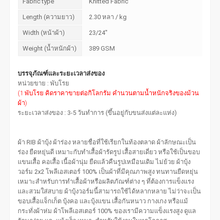
Fabric type
Knitted Fabric
Length (ความยาว)
2.30 หลา / kg
Width (หน้าผ้า)
23/24"
Weight (น้ำหนักผ้า)
389 GSM
บรรจุภัณฑ์และระยะเวลาส่งของ
หน่วยขาย : พับโรย
(1 พับโรย คิดราคาขายต่อกิโลกรัม คำนวนตามน้ำหนักจริงของม้วน
ผ้า)
ระยะเวลาส่งของ : 3-5 วันทำการ (ขึ้นอยู่กับขนส่งแต่ละแห่ง)
ผ้า RIB ผ้าบุ้ง ผ้าร่อง หลายชื่อที่ใช้เรียกในท้องตลาด ผ้าลักษณะเป็น
ร่อง ยืดหยุ่นดี เหมาะกับทำเสื้อผ้ารัดรูป เสื้อสายเดี่ยว หรือใช้เป็นขอบ
แขนเสื้อ คอเสื้อ เนื้อผ้านุ่ม ยืดแล้วคืนรูปเหมือนเดิม ไม่ย้วย ผ้าบุ้ง
วอร์ม 2x2 โพลีเอสเตอร์ 100% เป็นผ้าที่มีคุณภาพสูง ทนทานยืดหยุ่น
เหมาะสำหรับการทำเสื้อผ้าหรือผลิตภัณฑ์ต่าง ๆ ที่ต้องการแข็งแรง
และสวมใส่สบาย ผ้าบุ้งวอร์มนี้สามารถใช้ได้หลากหลาย ไม่ว่าจะเป็น
ขอบเสื้อแจ็กเก็ต บุ้งคอ และบุ้งแขน เสื้อกันหนาว กางเกง หรือแม้
กระทั่งผ้าห่ม ผ้าโพลีเอสเตอร์ 100% ของเรามีความแข็งแรงสูง ดูแล