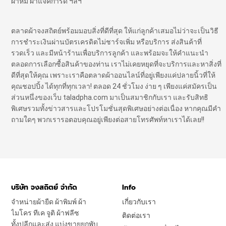
ผ้าห่ม ผ้าแจ๊คการ์ด ฯลฯ
ตลาดผ้าจงสถิตย์พร้อมมอบสิ่งที่ดีที่สุด ให้แก่ลูกค้าเสมอไม่ว่าจะเป็นวิธี
การชำระเงินผ่านบัตรเครดิตไม่ชาร์จเพิ่ม หรือบริการ ส่งสินค้าที่
รวดเร็ว และมีหน้าร้านเพื่อบริการลูกค้า และพร้อมจะให้คำแนะนำ
ตลอดการเลือกซื้อสินค้าของท่าน เราไม่เคยหยุดที่จะบริการและหาสิ่งที่
ดีที่สุดให้คุณ เพราะเราคือตลาดผ้าออนไลน์ที่อยู่เพียงแค่ปลายนิ้วที่ให้
คุณชอปปิ้ง ได้ทุกที่ทุกเวลา! ตลอด 24 ชั่วโมง ง่าย ๆ เพียงแค่สมัครเป็น
ส่วนหนึ่งของเว็บ taladpha.com มาเป็นสมาชิกกับเรา และรับสิทธิ
พิเศษรวมทั้งข่าวสารและโปรโมชั่นสุดพิเศษอย่างต่อเนื่อง หากคุณมีคำ
ถามใดๆ พวกเรารอตอบคุณอยู่เพียงต่อสายโทรศัพท์หาเราได้เลย!!
บริษัท จงสถิตย์ จำกัด
Info
จำหน่ายผ้ายืด ผ้าพิมพ์ ผ้า
เกี่ยวกับเรา
ไมโคร ทีเค จูติ ผ้าฟลีซ
ติดต่อเรา
ทั้งปลีกและส่ง แบ่งขายยกพับ