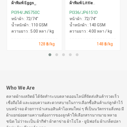
ผ้าพิมพ์ Eggs
ผ้าพิมพ์ Little
Story(เหลืองโอรส)
Unicorn(เหลือง)
PI394/JN5750C
PI336/JP6151D
หน้าผ้า : 72/74"
หน้าผ้า : 72/74"
น้ำหนักผ้า : 110 GSM
น้ำหนักผ้า : 140 GSM
ความยาว : 5.00 หลา / kg
ความยาว : 4.00 หลา / kg
128 ฿/kg
148 ฿/kg
Who We Are
ตลาดผ้าจงสถิตย์ ได้จัดทำระบบตลาดออนไลน์ที่จัดส่งสินค้ารวดเร็ว
เชื่อถือได้ และมอบความสะดวกสบายในการเลือกซื้อสินค้าแก่ลูกค้าไว้
บนหน้าจอ ด้วยการนำเสนอสินค้าไอเทมใหม่ ๆ ที่เป็นนวัตกรรมสิ่งทอ มี
ผ้าแยกย่อยตามความต้องการของลูกค้าให้เลือกสรรมากมาย หลาย
ชนิด ไม่ว่าจะเป็น ผ้ากีฬา ผ้าตาข่าย ผ้าโปโล - ยูนิฟอร์ม ผ้าเกล็ดปลา