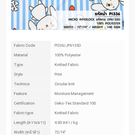
Fabric Code
PI336/JP6135D
Material
100% Polyester
Type
Knitted Fabric
Style
Print
Technics
Circular knit
Feature
Moisture Management
Certification
Oeko-Tex Standard 100
Fabric type
Knitted Fabric
Length (ความยาว)
4.00 หลา / kg
Width (หน้าผ้า)
72/74"