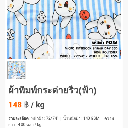
พิมพ์กระต่ายริ้ว(ฟ้า) #1
ผ้าพิมพ์กระต่ายริ้ว(ฟ้า)
148
฿
/ kg
รายละเอียด
: หน้าผ้า : 72/74"
น้ำหนักผ้า :
140 GSM
ความ
ยาว :
4.00 หลา / kg