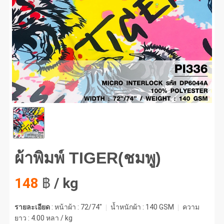
พิมพ์ TIGER(ชมพู) #1
ผ้าพิมพ์ TIGER(ชมพู)
148
฿
/ kg
รายละเอียด
: หน้าผ้า : 72/74"
น้ำหนักผ้า :
140 GSM
ความ
ยาว :
4.00 หลา / kg