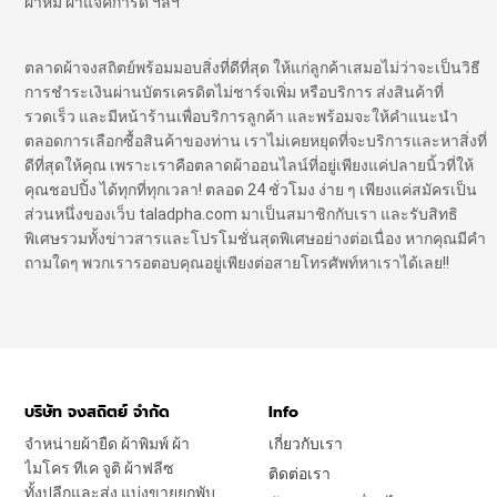
ผ้าห่ม ผ้าแจ๊คการ์ด ฯลฯ
ตลาดผ้าจงสถิตย์พร้อมมอบสิ่งที่ดีที่สุด ให้แก่ลูกค้าเสมอไม่ว่าจะเป็นวิธี
การชำระเงินผ่านบัตรเครดิตไม่ชาร์จเพิ่ม หรือบริการ ส่งสินค้าที่
รวดเร็ว และมีหน้าร้านเพื่อบริการลูกค้า และพร้อมจะให้คำแนะนำ
ตลอดการเลือกซื้อสินค้าของท่าน เราไม่เคยหยุดที่จะบริการและหาสิ่งที่
ดีที่สุดให้คุณ เพราะเราคือตลาดผ้าออนไลน์ที่อยู่เพียงแค่ปลายนิ้วที่ให้
คุณชอปปิ้ง ได้ทุกที่ทุกเวลา! ตลอด 24 ชั่วโมง ง่าย ๆ เพียงแค่สมัครเป็น
ส่วนหนึ่งของเว็บ taladpha.com มาเป็นสมาชิกกับเรา และรับสิทธิ
พิเศษรวมทั้งข่าวสารและโปรโมชั่นสุดพิเศษอย่างต่อเนื่อง หากคุณมีคำ
ถามใดๆ พวกเรารอตอบคุณอยู่เพียงต่อสายโทรศัพท์หาเราได้เลย!!
บริษัท จงสถิตย์ จำกัด
Info
จำหน่ายผ้ายืด ผ้าพิมพ์ ผ้า
เกี่ยวกับเรา
ไมโคร ทีเค จูติ ผ้าฟลีซ
ติดต่อเรา
ทั้งปลีกและส่ง แบ่งขายยกพับ