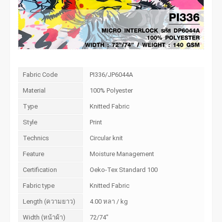
Fabric Code
PI336/JP6044A
Material
100% Polyester
Type
Knitted Fabric
Style
Print
Technics
Circular knit
Feature
Moisture Management
Certification
Oeko-Tex Standard 100
Fabric type
Knitted Fabric
Length (ความยาว)
4.00 หลา / kg
Width (หน้าผ้า)
72/74"