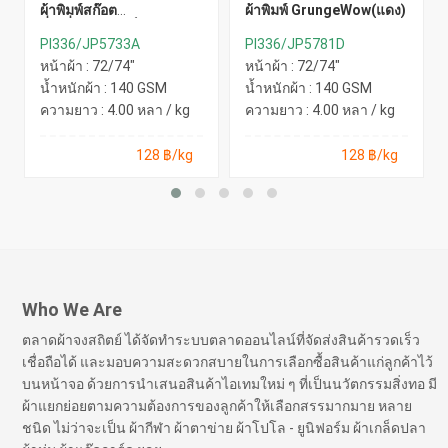
ผ้าพิมพ์สก๊อต
ผ้าพิมพ์ GrungeWow(แดง)
สี่เหลี่ยม(มัสตาร์ด)
PI336/JP5733A
PI336/JP5781D
หน้าผ้า : 72/74"
หน้าผ้า : 72/74"
น้ำหนักผ้า : 140 GSM
น้ำหนักผ้า : 140 GSM
ความยาว : 4.00 หลา / kg
ความยาว : 4.00 หลา / kg
128 ฿/kg
128 ฿/kg
Who We Are
ตลาดผ้าจงสถิตย์ ได้จัดทำระบบตลาดออนไลน์ที่จัดส่งสินค้ารวดเร็ว
เชื่อถือได้ และมอบความสะดวกสบายในการเลือกซื้อสินค้าแก่ลูกค้าไว้
บนหน้าจอ ด้วยการนำเสนอสินค้าไอเทมใหม่ ๆ ที่เป็นนวัตกรรมสิ่งทอ มี
ผ้าแยกย่อยตามความต้องการของลูกค้าให้เลือกสรรมากมาย หลาย
ชนิด ไม่ว่าจะเป็น ผ้ากีฬา ผ้าตาข่าย ผ้าโปโล - ยูนิฟอร์ม ผ้าเกล็ดปลา