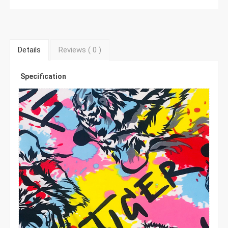
Details
Reviews (
0
)
Specification