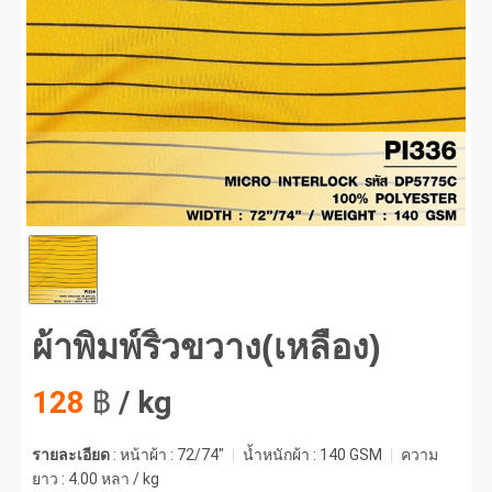
พิมพ์ริ้วขวาง(เหลือง) #1
ผ้าพิมพ์ริ้วขวาง(เหลือง)
128
฿
/ kg
รายละเอียด
: หน้าผ้า : 72/74"
น้ำหนักผ้า :
140 GSM
ความ
ยาว :
4.00 หลา / kg