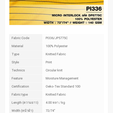
Fabric Code
PI336/JP5775C
Material
100% Polyester
Type
Knitted Fabric
Style
Print
Technics
Circular knit
Feature
Moisture Management
Certification
Oeko-Tex Standard 100
Fabric type
Knitted Fabric
Length (ความยาว)
4.00 หลา / kg
Width (หน้าผ้า)
72/74"