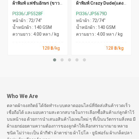
ผ้าพิมพ์ แฟชั่นอักษร (ขาว-
ผ้าพิมพ์ Crazy Dude(แดง
ดำเขียวสะท้อน)
นง.)
PI336/JP5528F
PI336/JP5679D
หน้าผ้า : 72/74"
หน้าผ้า : 72/74"
น้ำหนักผ้า : 140 GSM
น้ำหนักผ้า : 140 GSM
ความยาว : 4.00 หลา / kg
ความยาว : 4.00 หลา / kg
128 ฿/kg
128 ฿/kg
Who We Are
ตลาดผ้าจงสถิตย์ ได้จัดทำระบบตลาดออนไลน์ที่จัดส่งสินค้ารวดเร็ว
เชื่อถือได้ และมอบความสะดวกสบายในการเลือกซื้อสินค้าแก่ลูกค้าไว้
บนหน้าจอ ด้วยการนำเสนอสินค้าไอเทมใหม่ ๆ ที่เป็นนวัตกรรมสิ่งทอ มี
ผ้าแยกย่อยตามความต้องการของลูกค้าให้เลือกสรรมากมาย หลาย
ชนิด ไม่ว่าจะเป็น ผ้ากีฬา ผ้าตาข่าย ผ้าโปโล - ยูนิฟอร์ม ผ้าเกล็ดปลา