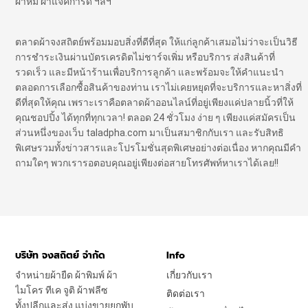
ผ้าห่ม ผ้าแจ๊คการ์ด ฯลฯ
ตลาดผ้าจงสถิตย์พร้อมมอบสิ่งที่ดีที่สุด ให้แก่ลูกค้าเสมอไม่ว่าจะเป็นวิธี
การชำระเงินผ่านบัตรเครดิตไม่ชาร์จเพิ่ม หรือบริการ ส่งสินค้าที่
รวดเร็ว และมีหน้าร้านเพื่อบริการลูกค้า และพร้อมจะให้คำแนะนำ
ตลอดการเลือกซื้อสินค้าของท่าน เราไม่เคยหยุดที่จะบริการและหาสิ่งที่
ดีที่สุดให้คุณ เพราะเราคือตลาดผ้าออนไลน์ที่อยู่เพียงแค่ปลายนิ้วที่ให้
คุณชอปปิ้ง ได้ทุกที่ทุกเวลา! ตลอด 24 ชั่วโมง ง่าย ๆ เพียงแค่สมัครเป็น
ส่วนหนึ่งของเว็บ taladpha.com มาเป็นสมาชิกกับเรา และรับสิทธิ
พิเศษรวมทั้งข่าวสารและโปรโมชั่นสุดพิเศษอย่างต่อเนื่อง หากคุณมีคำ
ถามใดๆ พวกเรารอตอบคุณอยู่เพียงต่อสายโทรศัพท์หาเราได้เลย!!
บริษัท จงสถิตย์ จำกัด
Info
จำหน่ายผ้ายืด ผ้าพิมพ์ ผ้า
เกี่ยวกับเรา
ไมโคร ทีเค จูติ ผ้าฟลีซ
ติดต่อเรา
ทั้งปลีกและส่ง แบ่งขายยกพับ