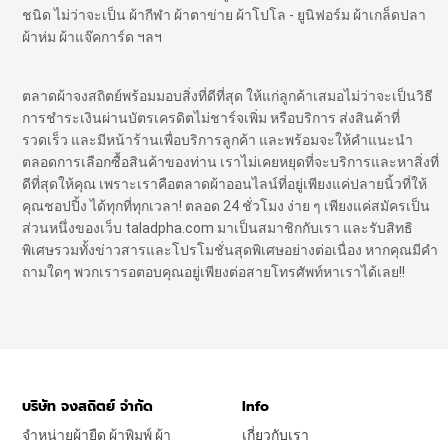
ชนิด ไม่ว่าจะเป็น ผ้ากีฬา ผ้าตาข่าย ผ้าโปโล - ยูนิฟอร์ม ผ้าเกล็ดปลา
ผ้าห่ม ผ้าแจ๊คการ์ด ฯลฯ
ตลาดผ้าจงสถิตย์พร้อมมอบสิ่งที่ดีที่สุด ให้แก่ลูกค้าเสมอไม่ว่าจะเป็นวิธี
การชำระเงินผ่านบัตรเครดิตไม่ชาร์จเพิ่ม หรือบริการ ส่งสินค้าที่
รวดเร็ว และมีหน้าร้านเพื่อบริการลูกค้า และพร้อมจะให้คำแนะนำ
ตลอดการเลือกซื้อสินค้าของท่าน เราไม่เคยหยุดที่จะบริการและหาสิ่งที่
ดีที่สุดให้คุณ เพราะเราคือตลาดผ้าออนไลน์ที่อยู่เพียงแค่ปลายนิ้วที่ให้
คุณชอปปิ้ง ได้ทุกที่ทุกเวลา! ตลอด 24 ชั่วโมง ง่าย ๆ เพียงแค่สมัครเป็น
ส่วนหนึ่งของเว็บ taladpha.com มาเป็นสมาชิกกับเรา และรับสิทธิ
พิเศษรวมทั้งข่าวสารและโปรโมชั่นสุดพิเศษอย่างต่อเนื่อง หากคุณมีคำ
ถามใดๆ พวกเรารอตอบคุณอยู่เพียงต่อสายโทรศัพท์หาเราได้เลย!!
บริษัท จงสถิตย์ จำกัด
Info
จำหน่ายผ้ายืด ผ้าพิมพ์ ผ้า
เกี่ยวกับเรา