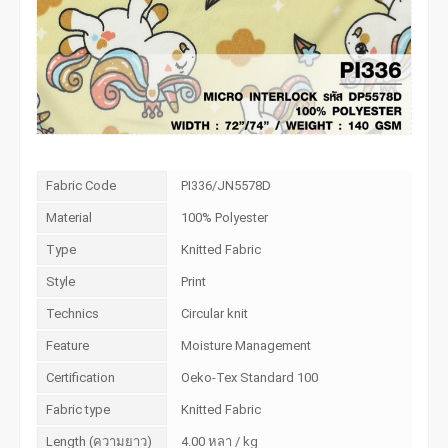
Fabric Code
PI336/JN5578D
Material
100% Polyester
Type
Knitted Fabric
Style
Print
Technics
Circular knit
Feature
Moisture Management
Certification
Oeko-Tex Standard 100
Fabric type
Knitted Fabric
Length (ความยาว)
4.00 หลา / kg