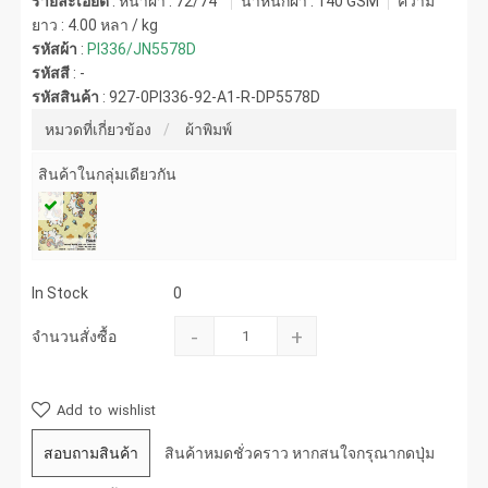
รายละเอียด
: หน้าผ้า : 72/74"
น้ำหนักผ้า :
140 GSM
ความ
ยาว :
4.00 หลา / kg
รหัสผ้า
:
PI336/JN5578D
รหัสสี
:
-
รหัสสินค้า
:
927-0PI336-92-A1-R-DP5578D
หมวดที่เกี่ยวข้อง
ผ้าพิมพ์
สินค้าในกลุ่มเดียวกัน
In Stock
0
-
+
จำนวนสั่งซื้อ
Add to wishlist
สอบถามสินค้า
สินค้าหมดชั่วคราว หากสนใจกรุณากดปุ่ม