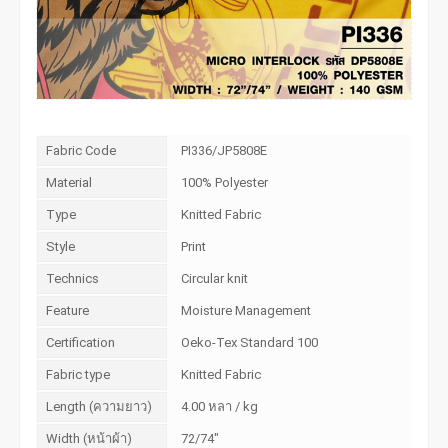
Fabric Code
PI336/JP5808E
Material
100% Polyester
Type
Knitted Fabric
Style
Print
Technics
Circular knit
Feature
Moisture Management
Certification
Oeko-Tex Standard 100
Fabric type
Knitted Fabric
Length (ความยาว)
4.00 หลา / kg
Width (หน้าผ้า)
72/74"