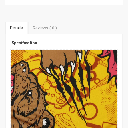
Details
Reviews (
0
)
Specification