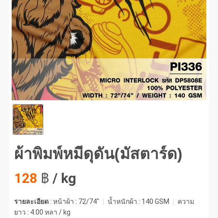
พิมพ์หมีดุดัน(มัสตาร์ด) #1
ผ้าพิมพ์หมีดุดัน(มัสตาร์ด)
128
฿
/ kg
รายละเอียด
: หน้าผ้า : 72/74"
น้ำหนักผ้า :
140 GSM
ความ
ยาว :
4.00 หลา / kg