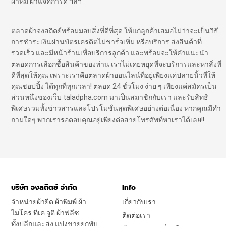
ผ้าห่ม ผ้าแจ๊คการ์ด ฯลฯ
ตลาดผ้าจงสถิตย์พร้อมมอบสิ่งที่ดีที่สุด ให้แก่ลูกค้าเสมอไม่ว่าจะเป็นวิธี
การชำระเงินผ่านบัตรเครดิตไม่ชาร์จเพิ่ม หรือบริการ ส่งสินค้าที่
รวดเร็ว และมีหน้าร้านเพื่อบริการลูกค้า และพร้อมจะให้คำแนะนำ
ตลอดการเลือกซื้อสินค้าของท่าน เราไม่เคยหยุดที่จะบริการและหาสิ่งที่
ดีที่สุดให้คุณ เพราะเราคือตลาดผ้าออนไลน์ที่อยู่เพียงแค่ปลายนิ้วที่ให้
คุณชอปปิ้ง ได้ทุกที่ทุกเวลา! ตลอด 24 ชั่วโมง ง่าย ๆ เพียงแค่สมัครเป็น
ส่วนหนึ่งของเว็บ taladpha.com มาเป็นสมาชิกกับเรา และรับสิทธิ
พิเศษรวมทั้งข่าวสารและโปรโมชั่นสุดพิเศษอย่างต่อเนื่อง หากคุณมีคำ
ถามใดๆ พวกเรารอตอบคุณอยู่เพียงต่อสายโทรศัพท์หาเราได้เลย!!
บริษัท จงสถิตย์ จำกัด
Info
จำหน่ายผ้ายืด ผ้าพิมพ์ ผ้า
เกี่ยวกับเรา
ไมโคร ทีเค จูติ ผ้าฟลีซ
ติดต่อเรา
ทั้งปลีกและส่ง แบ่งขายยกพับ