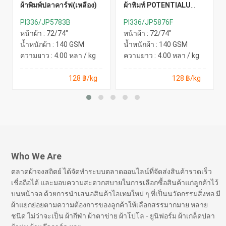
ผ้าพิมพ์ปลาคาร์ฟ(เหลือง)
ผ้าพิมพ์ POTENTIALU
MUCH(เหลือง)
PI336/JP5783B
PI336/JP5876F
หน้าผ้า : 72/74"
หน้าผ้า : 72/74"
น้ำหนักผ้า : 140 GSM
น้ำหนักผ้า : 140 GSM
ความยาว : 4.00 หลา / kg
ความยาว : 4.00 หลา / kg
128 ฿/kg
128 ฿/kg
Who We Are
ตลาดผ้าจงสถิตย์ ได้จัดทำระบบตลาดออนไลน์ที่จัดส่งสินค้ารวดเร็ว
เชื่อถือได้ และมอบความสะดวกสบายในการเลือกซื้อสินค้าแก่ลูกค้าไว้
บนหน้าจอ ด้วยการนำเสนอสินค้าไอเทมใหม่ ๆ ที่เป็นนวัตกรรมสิ่งทอ มี
ผ้าแยกย่อยตามความต้องการของลูกค้าให้เลือกสรรมากมาย หลาย
ชนิด ไม่ว่าจะเป็น ผ้ากีฬา ผ้าตาข่าย ผ้าโปโล - ยูนิฟอร์ม ผ้าเกล็ดปลา