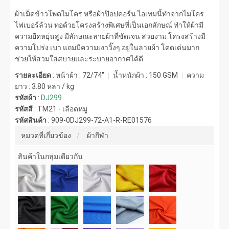
ผ้าเม็ดข้าวโพดไมโคร หรือผ้าป๊อปคอร์น ไอเทมนี้ทำจากไมโคร
ไฟเบอร์ล้วน ทอด้วยโครงสร้างพิเศษที่เป็นเอกลักษณ์ ทำให้ผ้ามี
ความยืดหยุ่นสูง มีลักษณะลายผ้าที่ชัดเจน สวยงาม โครงสร้างมี
ความโปร่ง เบา แถมมีความเงาวิ๊งๆ อยู่ในลายผ้า โดดเด่นมาก
ช่วยให้สวมใส่สบายและระบายอากาศได้ดี
รายละเอียด
: หน้าผ้า : 72/74"
น้ำหนักผ้า :
150 GSM
ความ
ยาว :
3.80 หลา / kg
รหัสผ้า
:
DJ299
รหัสสี
:
TM21 - เลือดหมู
รหัสสินค้า
:
909-0DJ299-72-A1-R-RE01576
หมวดที่เกี่ยวข้อง
ผ้ากีฬา
สินค้าในกลุ่มเดียวกัน