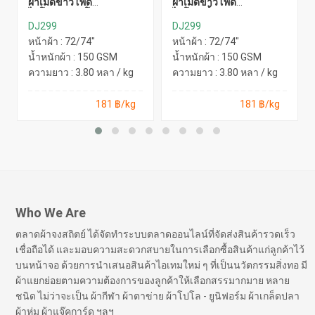
ผ้าเม็ดข้าวโพด
ผ้าเม็ดข้าวโพด
ไมโคร(ขาวยุโรป)
ไมโคร(น้ำเงิน)
DJ299
DJ299
หน้าผ้า : 72/74"
หน้าผ้า : 72/74"
น้ำหนักผ้า : 150 GSM
น้ำหนักผ้า : 150 GSM
ความยาว : 3.80 หลา / kg
ความยาว : 3.80 หลา / kg
181 ฿/kg
181 ฿/kg
Who We Are
ตลาดผ้าจงสถิตย์ ได้จัดทำระบบตลาดออนไลน์ที่จัดส่งสินค้ารวดเร็ว
เชื่อถือได้ และมอบความสะดวกสบายในการเลือกซื้อสินค้าแก่ลูกค้าไว้
บนหน้าจอ ด้วยการนำเสนอสินค้าไอเทมใหม่ ๆ ที่เป็นนวัตกรรมสิ่งทอ มี
ผ้าแยกย่อยตามความต้องการของลูกค้าให้เลือกสรรมากมาย หลาย
ชนิด ไม่ว่าจะเป็น ผ้ากีฬา ผ้าตาข่าย ผ้าโปโล - ยูนิฟอร์ม ผ้าเกล็ดปลา
ผ้าห่ม ผ้าแจ๊คการ์ด ฯลฯ