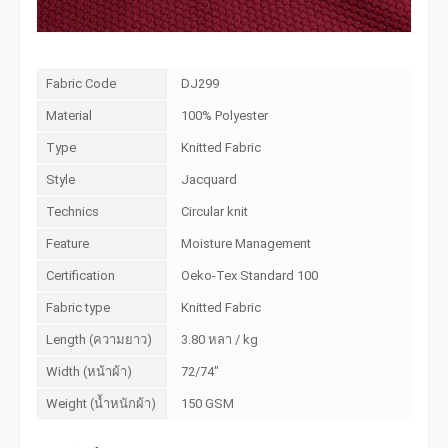
Fabric Code
DJ299
Material
100% Polyester
Type
Knitted Fabric
Style
Jacquard
Technics
Circular knit
Feature
Moisture Management
Certification
Oeko-Tex Standard 100
Fabric type
Knitted Fabric
Length (ความยาว)
3.80 หลา / kg
Width (หน้าผ้า)
72/74"
Weight (น้ำหนักผ้า)
150 GSM