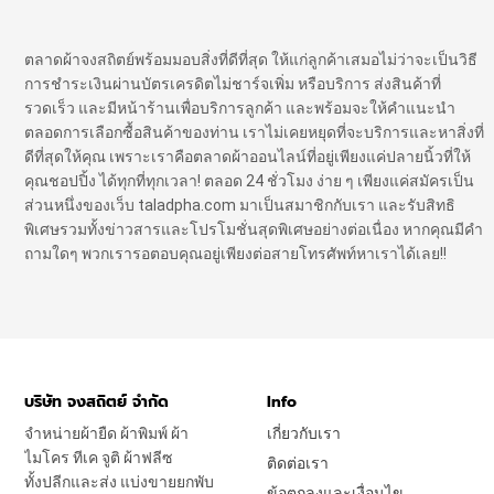
ตลาดผ้าจงสถิตย์พร้อมมอบสิ่งที่ดีที่สุด ให้แก่ลูกค้าเสมอไม่ว่าจะเป็นวิธี
การชำระเงินผ่านบัตรเครดิตไม่ชาร์จเพิ่ม หรือบริการ ส่งสินค้าที่
รวดเร็ว และมีหน้าร้านเพื่อบริการลูกค้า และพร้อมจะให้คำแนะนำ
ตลอดการเลือกซื้อสินค้าของท่าน เราไม่เคยหยุดที่จะบริการและหาสิ่งที่
ดีที่สุดให้คุณ เพราะเราคือตลาดผ้าออนไลน์ที่อยู่เพียงแค่ปลายนิ้วที่ให้
คุณชอปปิ้ง ได้ทุกที่ทุกเวลา! ตลอด 24 ชั่วโมง ง่าย ๆ เพียงแค่สมัครเป็น
ส่วนหนึ่งของเว็บ taladpha.com มาเป็นสมาชิกกับเรา และรับสิทธิ
พิเศษรวมทั้งข่าวสารและโปรโมชั่นสุดพิเศษอย่างต่อเนื่อง หากคุณมีคำ
ถามใดๆ พวกเรารอตอบคุณอยู่เพียงต่อสายโทรศัพท์หาเราได้เลย!!
บริษัท จงสถิตย์ จำกัด
Info
จำหน่ายผ้ายืด ผ้าพิมพ์ ผ้า
เกี่ยวกับเรา
ไมโคร ทีเค จูติ ผ้าฟลีซ
ติดต่อเรา
ทั้งปลีกและส่ง แบ่งขายยกพับ
ข้อตกลงและเงื่อนไข