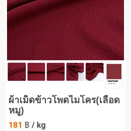
เม็ดข้าวโพดไมโคร(เลือดหมู) #1
ผ้าเม็ดข้าวโพดไมโคร(เลือด
หมู)
181
฿
/ kg