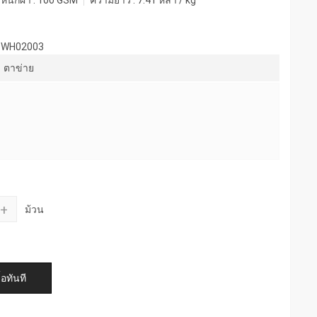
หนักผ้า :
100 GSM
ความยาว :
7.41 หลา / kg
R-WH02003
ตาข่าย
+
ม้วน