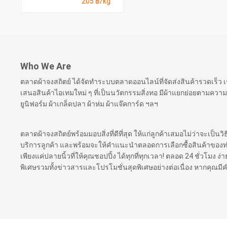
205 ฿/kg
Who We Are
ตลาดผ้าจงสถิตย์ ได้จัดทำระบบตลาดออนไลน์ที่จัดส่งสินค้ารวดเร็ว
เสนอสินค้าไอเทมใหม่ ๆ ที่เป็นนวัตกรรมสิ่งทอ มีผ้าแยกย่อยตามความ
ยูนิฟอร์ม ผ้าเกล็ดปลา ผ้าห่ม ผ้าแจ๊คการ์ด ฯลฯ
ตลาดผ้าจงสถิตย์พร้อมมอบสิ่งที่ดีที่สุด ให้แก่ลูกค้าเสมอไม่ว่าจะเป็นว
บริการลูกค้า และพร้อมจะให้คำแนะนำตลอดการเลือกซื้อสินค้าของท่าน เ
เพียงแค่ปลายนิ้วที่ให้คุณชอปปิ้ง ได้ทุกที่ทุกเวลา! ตลอด 24 ชั่วโมง
พิเศษรวมทั้งข่าวสารและโปรโมชั่นสุดพิเศษอย่างต่อเนื่อง หากคุณม