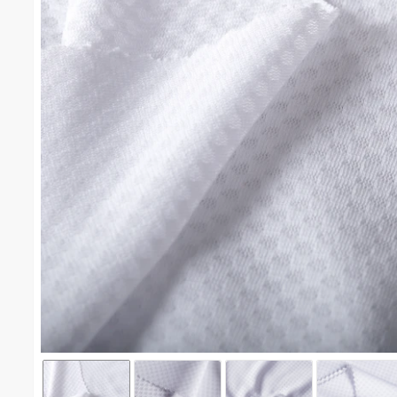
โปร่งสี่เหลี่ยม(AIR FLOW) #1