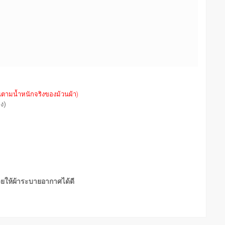
นตามน้ำหนักจริงของม้วนผ้า)
่ง)
่วยให้ผ้าระบายอากาศได้ดี