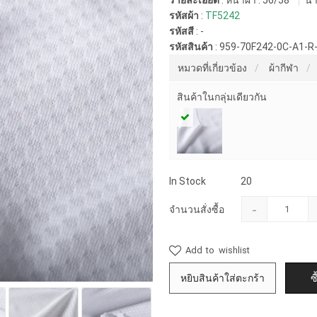
รายละเอียด
: หน้าผ้า : 56/58"
น้ำ
รหัสผ้า
:
TF5242
รหัสสี
:
-
รหัสสินค้า
:
959-70F242-0C-A1-
หมวดที่เกี่ยวข้อง
ผ้ากีฬา
สินค้าในกลุ่มเดียวกัน
In Stock
20
-
จำนวนสั่งซื้อ
Add to wishlist